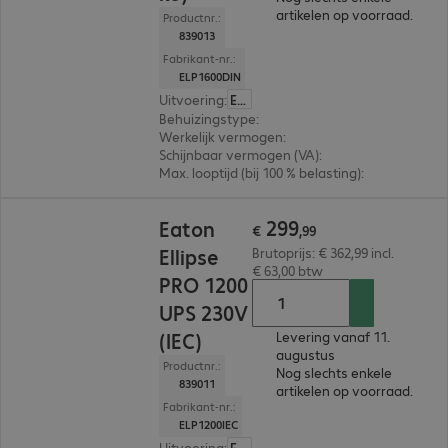
artikelen op voorraad.
Productnr.:
839013
Fabrikant-nr.:
ELP1600DIN
Uitvoering
:
Europa
Behuizingstype
:
Tower / rack convertible
Werkelijk vermogen
:
1.000 W
Schijnbaar vermogen (VA)
:
1.600VA
Max. looptijd (bij 100 % belasting)
:
1,0 min.
€ 299,99
299
Eaton
€
,
99
Ellipse
Brutoprijs: € 362,99 incl.
€ 63,00 btw
PRO 1200
UPS 230V
(IEC)
Levering vanaf 11.
augustus
Productnr.:
Nog slechts enkele
839011
artikelen op voorraad.
Fabrikant-nr.:
ELP1200IEC
Uitvoering
:
Europa