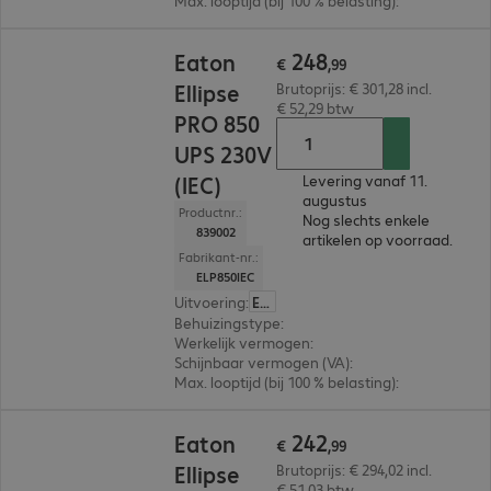
Max. looptijd (bij 100 % belasting)
:
2,0 min.
€ 248,99
248
Eaton
€
,
99
Ellipse
Brutoprijs: € 301,28 incl.
€ 52,29 btw
PRO 850
UPS 230V
(IEC)
Levering vanaf 11.
augustus
Productnr.:
Nog slechts enkele
839002
artikelen op voorraad.
Fabrikant-nr.:
ELP850IEC
Uitvoering
:
Europa
Behuizingstype
:
Tower
Werkelijk vermogen
:
510 W
Schijnbaar vermogen (VA)
:
850VA
Max. looptijd (bij 100 % belasting)
:
1,0 min.
€ 242,99
242
Eaton
€
,
99
Ellipse
Brutoprijs: € 294,02 incl.
€ 51,03 btw