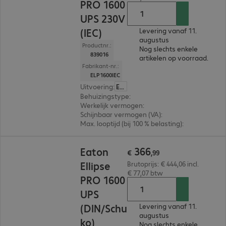
PRO 1600
UPS 230V
(IEC)
Levering vanaf 11.
augustus
Productnr.:
Nog slechts enkele
839016
artikelen op voorraad.
Fabrikant-nr.:
ELP1600IEC
Uitvoering
:
Europa
Behuizingstype
:
Tower
Werkelijk vermogen
:
1.000 W
Schijnbaar vermogen (VA)
:
1.600VA
Max. looptijd (bij 100 % belasting)
:
1,0 min.
€ 366,99
366
Eaton
€
,
99
Ellipse
Brutoprijs: € 444,06 incl.
€ 77,07 btw
PRO 1600
UPS
(DIN/Schu
Levering vanaf 11.
augustus
ko)
Nog slechts enkele