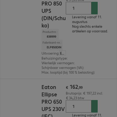
PRO 850
UPS
(DIN/Schu
Levering vanaf 11.
augustus
ko)
Nog slechts enkele
artikelen op voorraad.
Productnr.:
838999
Fabrikant-nr.:
ELP850DIN
Uitvoering
:
Europa
Behuizingstype
:
Tower / rack convertible
Werkelijk vermogen
:
510 W
Schijnbaar vermogen (VA)
:
850VA
Max. looptijd (bij 100 % belasting)
:
1,0 min.
€ 162,99
162
Eaton
€
,
99
Ellipse
Brutoprijs: € 197,22 incl.
€ 34,23 btw
PRO 650
UPS 230V
(IEC)
Levering vanaf 11.