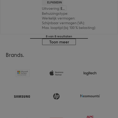
ELP650DIN
Uitvoering
:
Europa
Behuizingstype
:
Tower / rack convertible
Werkelijk vermogen
:
400 W
Schijnbaar vermogen (VA)
:
650VA
Max. looptijd (bij 100 % belasting)
:
1,0 min.
8 van 8 resultaten
Toon meer
Brands.