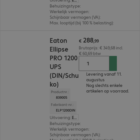
Behuizingstype
:
Tower
Werkelijk vermogen
:
750 W
Schijnbaar vermogen (VA)
:
1.200VA
Max. looptijd (bij 100 % belasting)
:
2,0 min.
€ 288,99
288
Eaton
€
,
99
Ellipse
Brutoprijs: € 349,68 incl.
€ 60,69 btw
PRO 1200
UPS
(DIN/Schu
Levering vanaf 11.
augustus
ko)
Nog slechts enkele
artikelen op voorraad.
Productnr.:
839005
Fabrikant-nr.:
ELP1200DIN
Uitvoering
:
Europa
Behuizingstype
:
Tower / rack convertible
Werkelijk vermogen
:
750 W
Schijnbaar vermogen (VA)
:
1.200VA