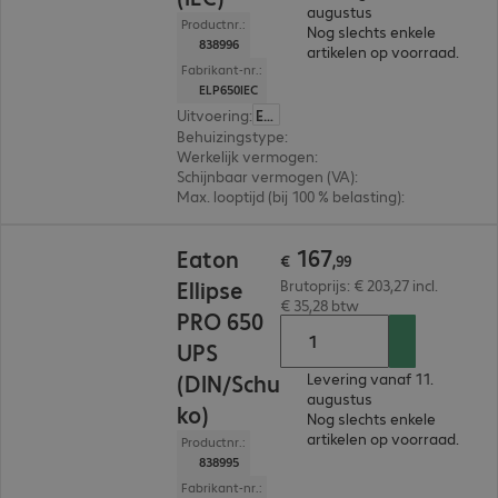
augustus
Productnr.:
Nog slechts enkele
838996
artikelen op voorraad.
Fabrikant-nr.:
ELP650IEC
Uitvoering
:
Europa
Behuizingstype
:
Tower
Werkelijk vermogen
:
400 W
Schijnbaar vermogen (VA)
:
650VA
Max. looptijd (bij 100 % belasting)
:
1,0 min.
€ 167,99
167
Eaton
€
,
99
Ellipse
Brutoprijs: € 203,27 incl.
€ 35,28 btw
PRO 650
UPS
(DIN/Schu
Levering vanaf 11.
augustus
ko)
Nog slechts enkele
artikelen op voorraad.
Productnr.:
838995
Fabrikant-nr.: