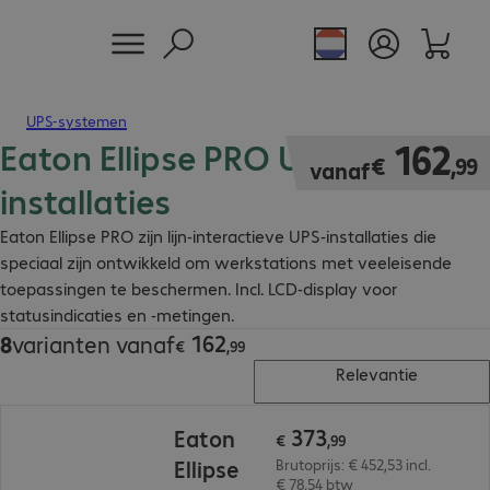
UPS-systemen
Eaton Ellipse PRO UPS-
€ 162,99
162
€
,
99
vanaf
installaties
Eaton Ellipse PRO zijn lijn-interactieve UPS-installaties die
speciaal zijn ontwikkeld om werkstations met veeleisende
toepassingen te beschermen. Incl. LCD-display voor
statusindicaties en -metingen.
162
8
varianten vanaf
€ 162,99
€
,
99
Relevantie
€ 373,99
373
Eaton
€
,
99
Ellipse
Brutoprijs: € 452,53 incl.
€ 78,54 btw