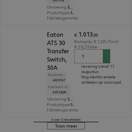
EATS16
Uitvoering
:
Europa
Producttype
:
Switch
Fabrieksgarantie
:
2 jaar Advance Exchange Serv
€ 1.013,00
1
.
013
Eaton
€
,
00
ATS 30
Brutoprijs: € 1.225,73 incl.
€ 212,73 btw
Transfer
Switch,
30A
Levering vanaf 11.
augustus
Productnr.:
Nog slechts enkele
4023747
artikelen op voorraad.
Fabrikant-nr.:
EATS30N
Uitvoering
:
Europa
Producttype
:
Switch
Fabrieksgarantie
:
2 jaar Advance Exchange Serv
3 van 3 resultaten
Toon meer