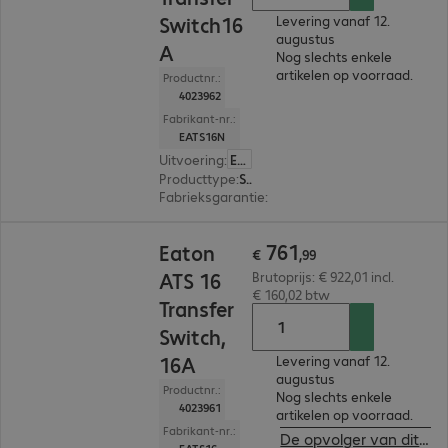
Switch16
Levering vanaf 12.
augustus
A
Nog slechts enkele
artikelen op voorraad.
Productnr.:
4023962
Fabrikant-nr.:
EATS16N
Uitvoering
:
Europa
Producttype
:
Switch
Fabrieksgarantie
:
2 jaar Advance Exchange Serv
€ 761,99
761
Eaton
€
,
99
ATS 16
Brutoprijs: € 922,01 incl.
€ 160,02 btw
Transfer
Switch,
16A
Levering vanaf 12.
augustus
Productnr.:
Nog slechts enkele
4023961
artikelen op voorraad.
Fabrikant-nr.:
De opvolger van dit product bekijken