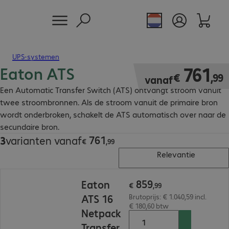
UPS-systemen
Eaton ATS
€ 761,99
761
€
,
99
vanaf
Een Automatic Transfer Switch (ATS) ontvangt stroom vanuit
twee stroombronnen. Als de stroom vanuit de primaire bron
wordt onderbroken, schakelt de ATS automatisch over naar de
secundaire bron.
761
3
varianten vanaf
€ 761,99
€
,
99
Relevantie
€ 859,99
859
Eaton
€
,
99
ATS 16
Brutoprijs: € 1.040,59 incl.
€ 180,60 btw
Netpack
Transfer