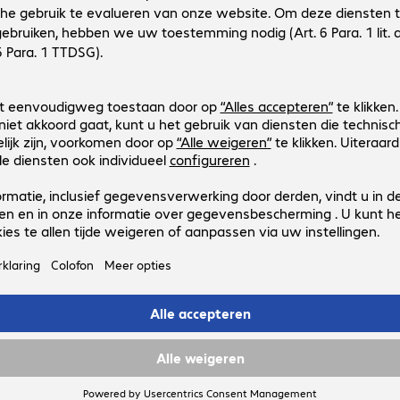
Eaton 9PX 3000 RT2U Netpack UP
Productnr.:
Fabrikant-nr.:
4086480
9PX3000IRTN
Uitvoering
:
Europa
Behuizingstype
:
Tower / rack convertible
Werkelijk vermogen
:
3.000 W
Schijnbaar vermogen (VA)
:
3.000VA
Technologie
:
Dubbele conversie (online)
Eaton 9PX 3000 RT2U UPS 230V
Productnr.:
Fabrikant-nr.:
4086479
9PX3000IRT2U
Uitvoering
:
Europa
Behuizingstype
:
Tower / rack convertible