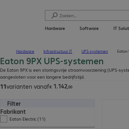
Hardware
Software
IT Solu
Hardware
Infrastructuur IT
UPS-systemen
Eaton
Terug naar startpagina
Eaton 9PX UPS-systemen
€ 1.142,00
De Eaton 9PX is een storingsvrije stroomvoorziening (UPS-syst
aangesloten voor een langere bedrijfstijd.
1
.
142
11
varianten vanaf
€
,
00
Filter
€ 2.260,00
Fabrikant
Eaton Electric (11)