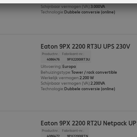
Werkelijk vermogen
:
3.000 W
Schijnbaar vermogen (VA)
:
3.000VA
Technologie
:
Dubbele conversie (online)
Eaton 9PX 2200 RT3U UPS 230V
Productnr.:
Fabrikant-nr.:
4086476
9PX2200IRT3U
Uitvoering
:
Europa
Behuizingstype
:
Tower / rack convertible
Werkelijk vermogen
:
2.200 W
Schijnbaar vermogen (VA)
:
2.200VA
Technologie
:
Dubbele conversie (online)
Eaton 9PX 2200 RT2U Netpack UP
Productnr.:
Fabrikant-nr.:
4086472
9PX2200IRTN