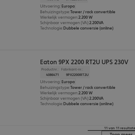
Uitvoering
:
Europa
Behuizingstype
:
Tower / rack convertible
Werkelijk vermogen
:
2.200 W
Schijnbaar vermogen (VA)
:
2.200VA
Technologie
:
Dubbele conversie (online)
Eaton 9PX 2200 RT2U UPS 230V
Productnr.:
Fabrikant-nr.:
4086471
9PX2200IRT2U
Uitvoering
:
Europa
Behuizingstype
:
Tower / rack convertible
Werkelijk vermogen
:
2.200 W
Schijnbaar vermogen (VA)
:
2.200VA
Technologie
:
Dubbele conversie (online)
11 van 11 resultat
Toon meer