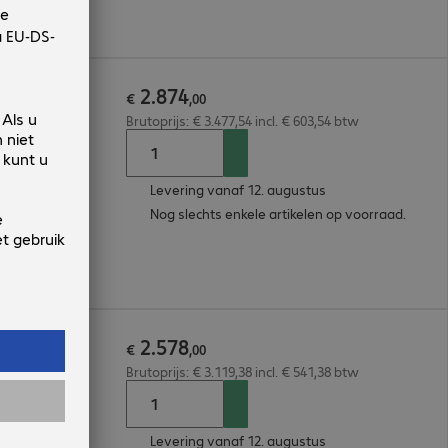
2
.
874
S 230V
€
,
00
Brutoprijs: € 3.477,54 incl. € 603,54 btw
Levering vanaf 12. augustus
Nog slechts enkele artikelen op voorraad.
2
.
578
€
,
00
Brutoprijs: € 3.119,38 incl. € 541,38 btw
Levering vanaf 12. augustus