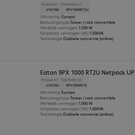
Productnr.:
Fabrikant-nr.:
4143166
9PX1500IRT2U
Uitvoering
:
Europa
Behuizingstype
:
Tower / rack convertible
Werkelijk vermogen
:
1.500 W
Schijnbaar vermogen (VA)
:
1.500VA
Technologie
:
Dubbele conversie (online)
Eaton 9PX 1000 RT2U Netpack UP
Productnr.:
Fabrikant-nr.:
4143164
9PX1000IRTN
Uitvoering
:
Europa
Behuizingstype
:
Tower / rack convertible
Werkelijk vermogen
:
1.000 W
Schijnbaar vermogen (VA)
:
1.000VA
Technologie
:
Dubbele conversie (online)