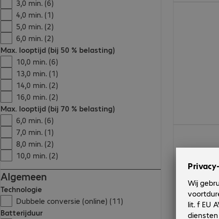
3,0 min. (6)
€ 1.142,00
4,0 min. (1)
5,0 min. (2)
6,0 min. (2)
Max. looptijd (bij 50 % belasting)
10,0 min. (6)
13,0 min. (1)
14,0 min. (2)
16,0 min. (2)
Max. looptijd (bij 70 % belasting)
6,0 min. (6)
€ 2.470,00
7,0 min. (1)
8,0 min. (2)
10,0 min. (2)
Algemeen
Technologie
Dubbele conversie (online) (11)
Batterijduur