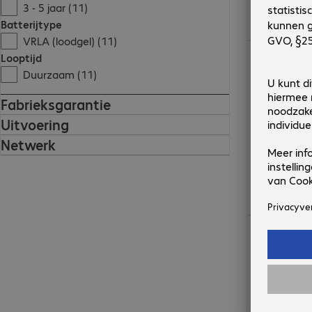
3 - 5 jaar (11)
Batterijtype
VRLA (loodgel) (11)
€ 2.874,00
Looptijd
Duurzaam (11)
Fabrieksgarantie
Uitvoering
Netwerk
€ 2.578,00