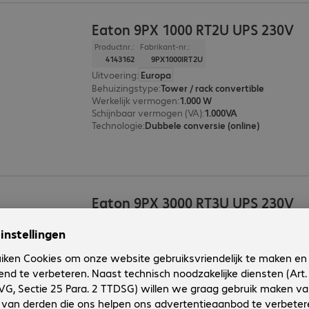
Eaton 9PX 1000 RT2U UPS 230V
Productnr.:
Fabrikant-nr.:
4143162
9PX1000IRT2U
Uitvoering
:
Europa
Behuizingstype
:
Tower / rack convertible
Werkelijk vermogen
:
1.000 W
Schijnbaar vermogen (VA)
:
1.000VA
Technologie
:
Dubbele conversie (online)
Eaton 9PX 3000 RT3U UPS 230V
Productnr.:
Fabrikant-nr.:
4086482
9PX3000IRT3U
Uitvoering
:
Europa
Behuizingstype
:
Tower / rack convertible
Werkelijk vermogen
:
3.000 W
Schijnbaar vermogen (VA)
:
3.000VA
Technologie
:
Dubbele conversie (online)