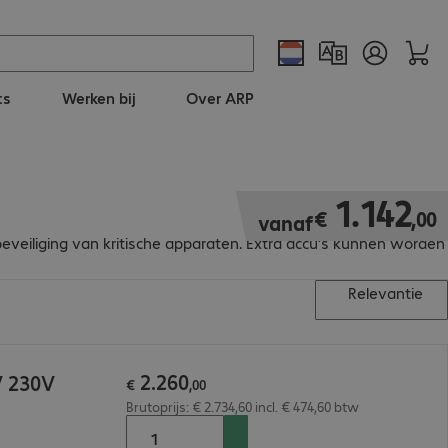
ts
Werken bij
Over ARP
€ 1.142,00
1
.
142
€
,
00
vanaf
eveiliging van kritische apparaten. Extra accu's kunnen worden
Relevantie
2
.
260
V 230V
€
,
00
Brutoprijs: € 2.734,60 incl. € 474,60 btw