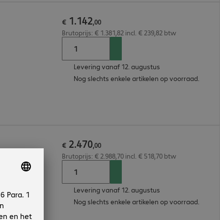
1
.
142
€
,
00
Brutoprijs: € 1.381,82 incl. € 239,82 btw
Levering vanaf 12. augustus
Nog slechts enkele artikelen op voorraad.
2
.
470
€
,
00
Brutoprijs: € 2.988,70 incl. € 518,70 btw
Levering vanaf 12. augustus
Nog slechts enkele artikelen op voorraad.