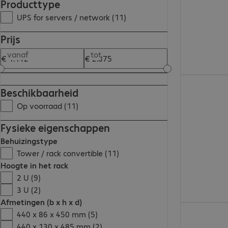
Producttype
UPS for servers / network (11)
Prijs
vanaf
tot
€ 1.773,00
Beschikbaarheid
Op voorraad (11)
Fysieke eigenschappen
Behuizingstype
Tower / rack convertible (11)
Hoogte in het rack
2 U (9)
3 U (2)
Afmetingen (b x h x d)
€ 1.497,00
440 x 86 x 450 mm (5)
440 x 130 x 485 mm (2)