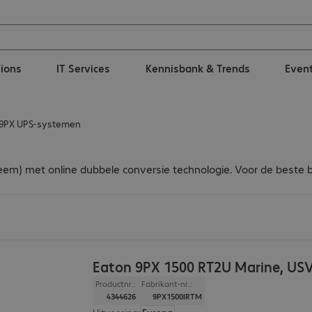
tions
IT Services
Kennisbank & Trends
Even
 9PX UPS-systemen
eem) met online dubbele conversie technologie. Voor de beste b
Eaton 9PX 1500 RT2U Marine, US
Productnr.:
Fabrikant-nr.:
4344626
9PX1500IRTM