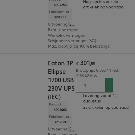
Nog slechts enkele
4904253
artikelen op voorraad.
Fabrikant-nr.:
3P900UI
Uitvoering
:
Europa
Behuizingstype
:
Tower
Werkelijk vermogen
:
540 W
Schijnbaar vermogen (VA)
:
900VA
Max. looptijd (bij 100 % belasting)
:
1,0 min.
€ 301,99
301
Eaton 3P
€
,
99
Ellipse
Brutoprijs: € 365,41 incl.
€ 63,42 btw
1700 USB
230V UPS
(IEC)
Levering vanaf 12.
augustus
Productnr.:
23 artikelen op voorraad.
4904066
Fabrikant-nr.:
3P1700UI
Uitvoering
:
Europa
Behuizingstype
:
Tower