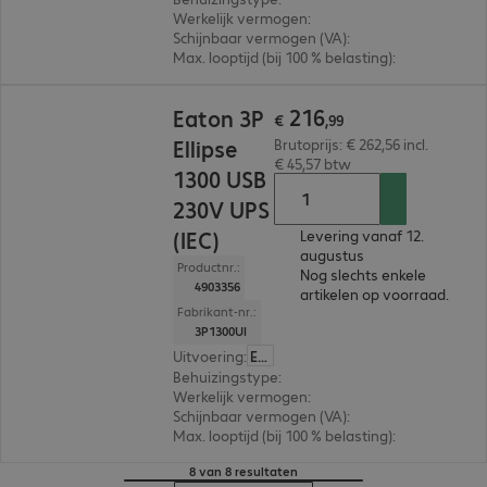
Werkelijk vermogen
:
1.000 W
Schijnbaar vermogen (VA)
:
1.700VA
Max. looptijd (bij 100 % belasting)
:
1,0 min.
€ 216,99
216
Eaton 3P
€
,
99
Ellipse
Brutoprijs: € 262,56 incl.
€ 45,57 btw
1300 USB
230V UPS
(IEC)
Levering vanaf 12.
augustus
Productnr.:
Nog slechts enkele
4903356
artikelen op voorraad.
Fabrikant-nr.:
3P1300UI
Uitvoering
:
Europa
Behuizingstype
:
Tower
Werkelijk vermogen
:
840 W
Schijnbaar vermogen (VA)
:
1.300VA
Max. looptijd (bij 100 % belasting)
:
1,0 min.
8 van 8 resultaten