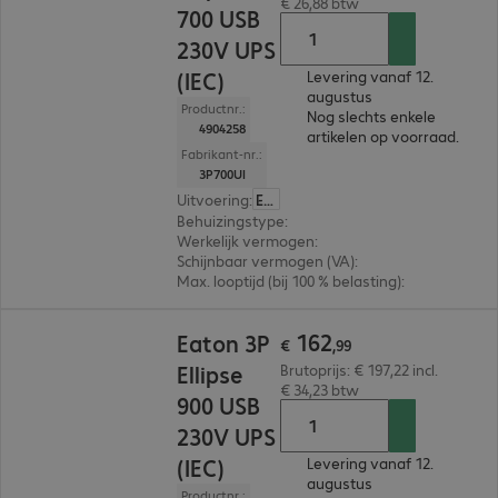
€ 26,88 btw
700 USB
230V UPS
(IEC)
Levering vanaf 12.
augustus
Productnr.:
Nog slechts enkele
4904258
artikelen op voorraad.
Fabrikant-nr.:
3P700UI
Uitvoering
:
Europa
Behuizingstype
:
Tower
Werkelijk vermogen
:
420 W
Schijnbaar vermogen (VA)
:
700VA
Max. looptijd (bij 100 % belasting)
:
1,0 min.
€ 162,99
162
Eaton 3P
€
,
99
Ellipse
Brutoprijs: € 197,22 incl.
€ 34,23 btw
900 USB
230V UPS
(IEC)
Levering vanaf 12.
augustus
Productnr.: