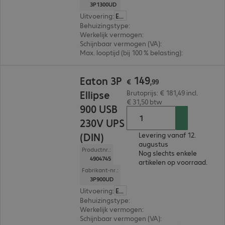
3P1300UD
Uitvoering
:
Europa
Behuizingstype
:
Tower
Werkelijk vermogen
:
840 W
Schijnbaar vermogen (VA)
:
1.300VA
Max. looptijd (bij 100 % belasting)
:
1,0 min.
€ 149,99
149
Eaton 3P
€
,
99
Ellipse
Brutoprijs: € 181,49 incl.
€ 31,50 btw
900 USB
230V UPS
(DIN)
Levering vanaf 12.
augustus
Productnr.:
Nog slechts enkele
4904745
artikelen op voorraad.
Fabrikant-nr.:
3P900UD
Uitvoering
:
Europa
Behuizingstype
:
Tower
Werkelijk vermogen
:
540 W
Schijnbaar vermogen (VA)
:
900VA