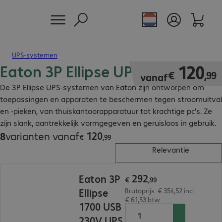
UPS-systemen
Eaton 3P Ellipse UPS-systemen
€ 120,99
120
€
,
99
vanaf
De 3P Ellipse UPS-systemen van Eaton zijn ontworpen om
toepassingen en apparaten te beschermen tegen stroomuitval
en -pieken, van thuiskantoorapparatuur tot krachtige pc's. Ze
zijn slank, aantrekkelijk vormgegeven en geruisloos in gebruik.
120
8
varianten vanaf
€ 120,99
€
,
99
Relevantie
€ 292,99
292
Eaton 3P
€
,
99
Ellipse
Brutoprijs: € 354,52 incl.
€ 61,53 btw
1700 USB
230V UPS