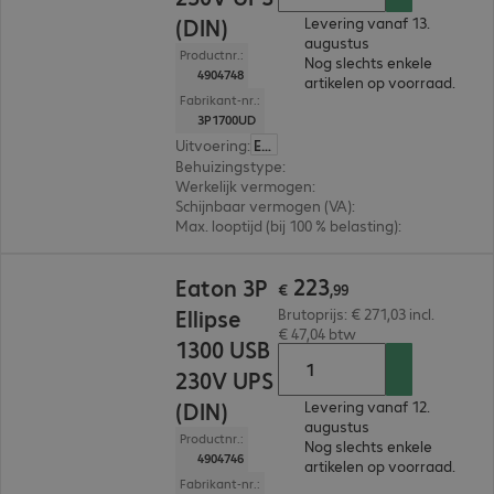
(DIN)
Levering vanaf 13.
augustus
Productnr.:
Nog slechts enkele
4904748
artikelen op voorraad.
Fabrikant-nr.:
3P1700UD
Uitvoering
:
Europa
Behuizingstype
:
Tower
Werkelijk vermogen
:
1.000 W
Schijnbaar vermogen (VA)
:
1.700VA
Max. looptijd (bij 100 % belasting)
:
1,0 min.
€ 223,99
223
Eaton 3P
€
,
99
Ellipse
Brutoprijs: € 271,03 incl.
€ 47,04 btw
1300 USB
230V UPS
(DIN)
Levering vanaf 12.
augustus
Productnr.:
Nog slechts enkele
4904746
artikelen op voorraad.
Fabrikant-nr.: