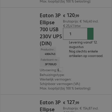
Max. looptijd (bij 100 % belasting)
:
1,0 min.
€ 120,99
120
Eaton 3P
€
,
99
Ellipse
Brutoprijs: € 146,40 incl.
€ 25,41 btw
700 USB
230V UPS
(DIN)
Levering vanaf 12.
augustus
Productnr.:
Nog slechts enkele
4904743
artikelen op voorraad.
Fabrikant-nr.:
3P700UD
Uitvoering
:
Europa
Behuizingstype
:
Tower
Werkelijk vermogen
:
420 W
Schijnbaar vermogen (VA)
:
700VA
Max. looptijd (bij 100 % belasting)
:
1,0 min.
€ 127,99
127
Eaton 3P
€
,
99
Ellipse
Brutoprijs: € 154,87 incl.