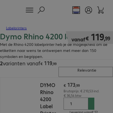
Labelprinters
Dymo Rhino 4200 labelprinter
€ 119,99
119
€
,
99
vanaf
Met de Rhino 4200 labelprinter heb je de mogelijkheid om de
etiketten naar wens te ontwerpen met meer dan 150
symbolen en begrippen.
119
2
varianten vanaf
€ 119,99
€
,
99
Relevantie
€ 173,99
173
DYMO
€
,
99
Rhino
Brutoprijs: € 210,53 incl.
€ 36,54 btw
4200
Label
Levering vanaf 12.