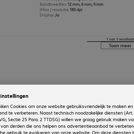
Bandbreedtes
:
12 mm, 6 mm, 9 mm
(Max.) resolutie
:
180 dpi
Display
:
Ja
1 van 1 resultaat
Toon meer