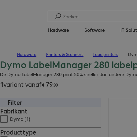
Hardware
Software
IT Solu
Hardware
Printers & Scanners
Labelprinters
Dymo
Terug naar startpagina
Dymo LabelManager 280 labelp
€ 79,99
De Dymo LabelManager 280 print 50% sneller dan andere Dymo l
79
1
variant vanaf
€
,
99
Filter
€ 79,99
Fabrikant
Dymo (1)
Producttype