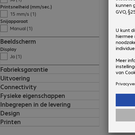
Printsnelheid (mm/sec.)
15 mm/s (1)
Snijapparaat
Manual (1)
Beeldscherm
Display
Ja (1)
Fabrieksgarantie
Uitvoering
Connectivity
Fysieke eigenschappen
Inbegrepen in de levering
Design
Printen