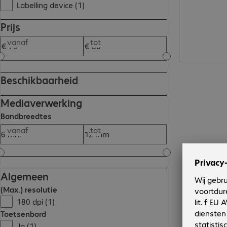
Labelling device (1)
Prijs
vanaf
tot
Beschikbaarheid
Mediaverwerking
Bandbreedtes
vanaf
tot
Algemeen
(Max.) resolutie
180 dpi (1)
Toetsenbord
Ja (1)