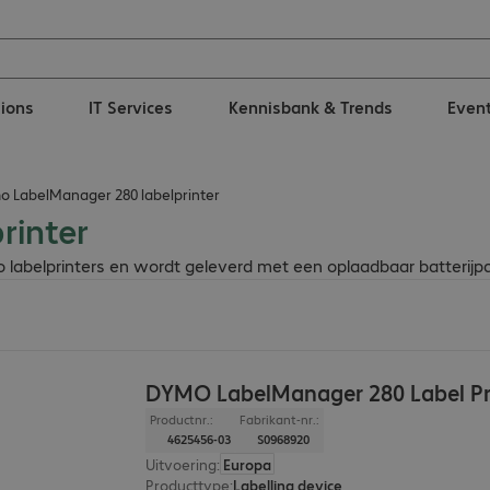
tions
IT Services
Kennisbank & Trends
Even
 LabelManager 280 labelprinter
rinter
abelprinters en wordt geleverd met een oplaadbaar batterijpa
DYMO LabelManager 280 Label Pr
Productnr.:
Fabrikant-nr.:
4625456-03
S0968920
Uitvoering
:
Europa
Producttype
:
Labelling device