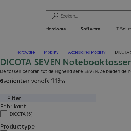
Hardware
Software
IT Solu
Hardware
Mobility
Accessoires Mobility
DICOTA 
Terug naar startpagina
DICOTA SEVEN Notebooktasse
€ 119,99
De tassen behoren tot de Highend serie SEVEN. Ze bieden de 
119
6
varianten vanaf
€
,
99
Filter
€ 245,99
Fabrikant
DICOTA (6)
Producttype