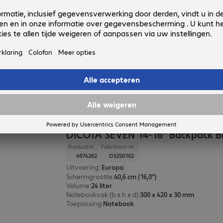
DICOTA SEVEN 12-14" Backpack B
Productnr.:
Fabrikant-nr.:
4979893
D3250101
Uitvoering
:
Europa
Schermgrootte
:
35,6 cm (14,0")
Volume
:
18 liter
Notebookvak (b x h x d)
:
245 x 350 x 25 mm
Toepassing
:
Notebook
DICOTA SEVEN 14-16" Backpack B
Productnr.:
Fabrikant-nr.:
4974262
D3250102
Uitvoering
:
Europa
Schermgrootte
:
40,6 cm (16,0")
Volume
:
24 liter
Notebookvak (b x h x d)
:
300 x 420 x 30 mm
Toepassing
:
Notebook