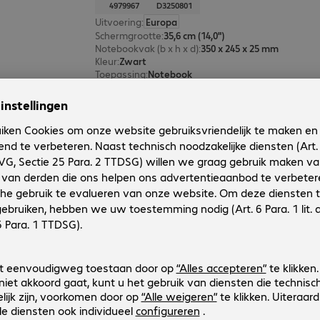
4979967
D3250801
Uitvoering
:
Europa
Schermgrootte
:
35,6 cm (14,0")
Notebookvak (b x h x d)
:
350 x 245 x 25 mm
Kleur
:
Zwart
Toepassing
:
Notebook
DICOTA Slim Case SEVEN 12-14" 
Productnr.:
Fabrikant-nr.:
4979953
D3250601
Uitvoering
:
Europa
Schermgrootte
:
35,6 cm (14,0")
Notebookvak (b x h x d)
:
350 x 245 x 25 mm
Kleur
:
Zwart
Toepassing
:
Notebook