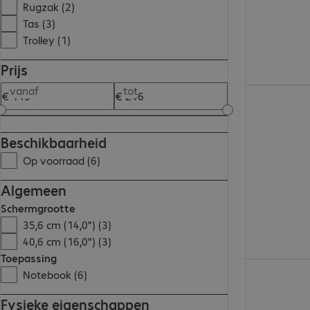
Rugzak (2)
Tas (3)
Trolley (1)
Prijs
vanaf
tot
€ 154,99
Beschikbaarheid
Op voorraad (6)
Algemeen
Schermgrootte
35,6 cm (14,0") (3)
40,6 cm (16,0") (3)
Toepassing
€ 148,99
Notebook (6)
Fysieke eigenschappen