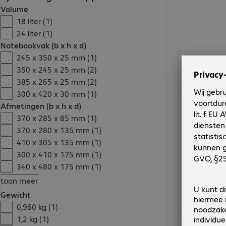
Volume
18 liter (1)
24 liter (1)
Notebookvak (b x h x d)
245 x 350 x 25 mm (1)
350 x 245 x 25 mm (2)
385 x 265 x 25 mm (2)
300 x 420 x 30 mm (1)
€ 119,99
Afmetingen (b x h x d)
370 x 285 x 85 mm (1)
370 x 280 x 135 mm (1)
410 x 305 x 135 mm (1)
300 x 410 x 175 mm (1)
340 x 480 x 175 mm (1)
toon meer
Gewicht
0,960 kg (1)
1,2 kg (1)
€ 161,99