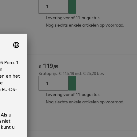
Levering vanaf 11. augustus
Nog slechts enkele artikelen op voorraad.
119
Bag
€
,
99
Brutoprijs: € 145,19 incl. € 25,20 btw
Levering vanaf 11. augustus
Nog slechts enkele artikelen op voorraad.