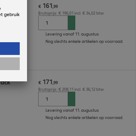
161
lack
€
,
99
Brutoprijs: € 196,01 incl. € 34,02 btw
Levering vanaf 11. augustus
Nog slechts enkele artikelen op voorraad.
171
lack
€
,
99
Brutoprijs: € 208,11 incl. € 36,12 btw
Levering vanaf 11. augustus
Nog slechts enkele artikelen op voorraad.