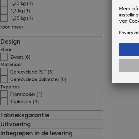
1,22 kg (1)
1,3 kg (1)
1,35 kg (1)
toon meer
Design
Kleur
Zwart (6)
Materiaal
Gerecyclede PET (6)
€ 171,99
Gerecyclede polyester (6)
Type tas
Frontloader (1)
Toploader (3)
Fabrieksgarantie
Uitvoering
Inbegrepen in de levering