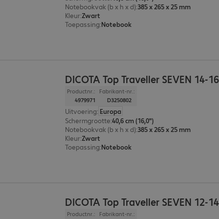
Notebookvak (b x h x d)
:
385 x 265 x 25 mm
Kleur
:
Zwart
Toepassing
:
Notebook
DICOTA Top Traveller SEVEN 14-1
Productnr.:
Fabrikant-nr.:
4979971
D3250802
Uitvoering
:
Europa
Schermgrootte
:
40,6 cm (16,0")
Notebookvak (b x h x d)
:
385 x 265 x 25 mm
Kleur
:
Zwart
Toepassing
:
Notebook
DICOTA Top Traveller SEVEN 12-1
Productnr.:
Fabrikant-nr.: