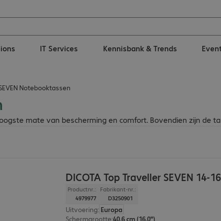
tions
IT Services
Kennisbank & Trends
Even
SEVEN Notebooktassen
n
hoogste mate van bescherming en comfort. Bovendien zijn de t
DICOTA Top Traveller SEVEN 14-16
Productnr.:
Fabrikant-nr.:
4979977
D3250901
Uitvoering
:
Europa
Schermgrootte
:
40,6 cm (16,0")