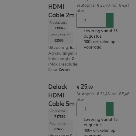
HDMI
Brutoprijs: € 25,40 incl. € 4,41
btw
Cable 2m
Productnr.:
719842
Levering vanaf 13.
Fabrikant-nr.:
augustus
82583
100+ artikelen op
voorraad.
Uitvoering
:
Europa
Aansluitingen
:
HDMI (A) | HDMI (A)
Kabellengte
:
2 m
(Max.) resolutie
:
3.840 x 2.160 pixels bij 30 Hz
Kleur
:
Zwart
€ 25,99
25
Delock
€
,
99
HDMI
Brutoprijs: € 31,45 incl. € 5,46
btw
Cable 5m
Productnr.:
717559
Levering vanaf 13.
Fabrikant-nr.:
augustus
82455
100+ artikelen op
voorraad.
Uitvoering
:
Europa