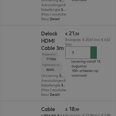
Aansluitingen
:
HDMI (A) | HDMI (A)
Kabellengte
:
5 m
(Max.) resolutie
:
3.840 x 2.160 pixels bij 30 Hz
Kleur
:
Zwart
€ 21,99
21
Delock
€
,
99
HDMI
Brutoprijs: € 26,61 incl. € 4,62
btw
Cable 3m
Productnr.:
717546
Levering vanaf 13.
Fabrikant-nr.:
augustus
82454
100+ artikelen op
voorraad.
Uitvoering
:
Europa
Aansluitingen
:
HDMI (A) | HDMI (A)
Kabellengte
:
3 m
(Max.) resolutie
:
3.840 x 2.160 pixels bij 30 Hz
Kleur
:
Zwart
€ 18,99
18
Cable
€
,
99
Brutoprijs: € 22,98 incl. € 3,99