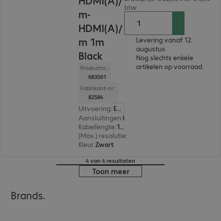
HDMI(A)/
btw
m-
HDMI(A)/
m 1m
Levering vanaf 12.
augustus
Black
Nog slechts enkele
artikelen op voorraad.
Productnr.:
683501
Fabrikant-nr.:
82584
Uitvoering
:
Europa
Aansluitingen
:
HDMI (A) | HDMI (A)
Kabellengte
:
1 m
(Max.) resolutie
:
3.840 x 2.160 pixels bij 30 Hz
Kleur
:
Zwart
4 van 4 resultaten
Toon meer
Brands.