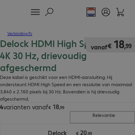
Verbinding Pc
Delock HDMI High Speed kabel
€ 18,99
18
€
,
99
vanaf
4K 30 Hz, drievoudig
afgeschermd
Deze kabel is geschikt voor een HDMI-aansluiting. Hij
ondersteunt HDMI High Speed en een resolutie van maximaal
3.840 x 2.160 pixels bij 30 Hz. Bovendien is hij drievoudig
afgeschermd.
18
4
varianten vanaf
€ 18,99
€
,
99
Relevantie
€ 20,99
20
Delock
€
,
99