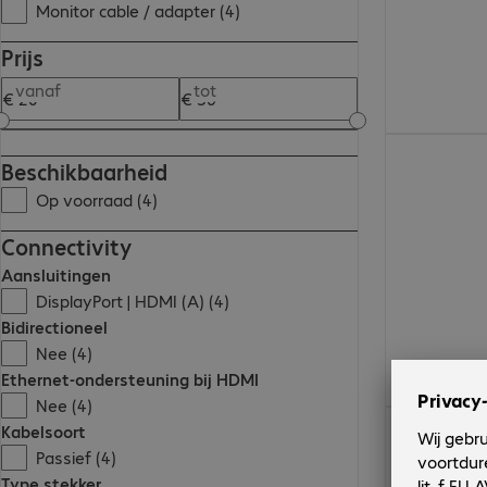
Monitor cable / adapter (4)
Prijs
vanaf
tot
€ 35,99
Beschikbaarheid
Op voorraad (4)
Connectivity
Aansluitingen
DisplayPort | HDMI (A) (4)
Bidirectioneel
Nee (4)
Ethernet-ondersteuning bij HDMI
Nee (4)
€ 26,99
Kabelsoort
Passief (4)
Type stekker