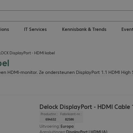
tions
IT Services
Kennisbank & Trends
Even
OCK DisplayPort - HDMI kabel
bel
 HDMI-monitor. Ze ondersteunen DisplayPort 1.1 HDMI High Spee
Delock DisplayPort - HDMI Cable
Productnr.:
Fabrikant-nr.:
694632
82586
Uitvoering
:
Europa
Aansluitingen
:
DisplayPort | HDMI (A)