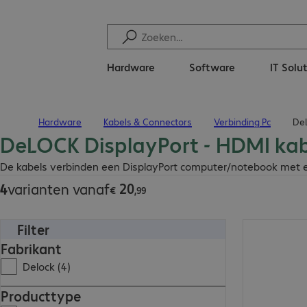
Hardware
Software
IT Solu
Hardware
Kabels & Connectors
Verbinding Pc
DeL
Terug naar startpagina
DeLOCK DisplayPort - HDMI ka
€ 20,99
De kabels verbinden een DisplayPort computer/notebook met een
20
4
varianten vanaf
€
,
99
Filter
€ 22,99
Fabrikant
Delock (4)
Producttype