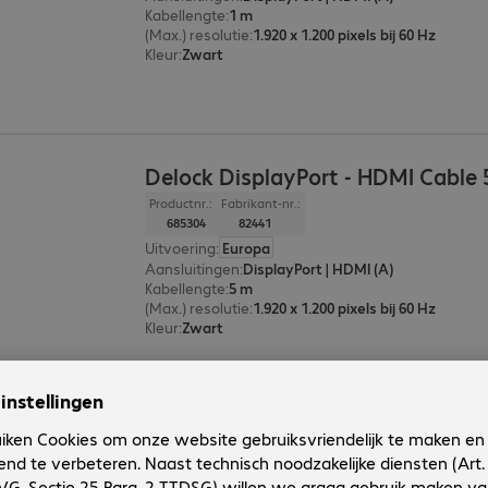
Kabellengte
:
1 m
(Max.) resolutie
:
1.920 x 1.200 pixels bij 60 Hz
Kleur
:
Zwart
Delock DisplayPort - HDMI Cable
Productnr.:
Fabrikant-nr.:
685304
82441
Uitvoering
:
Europa
Aansluitingen
:
DisplayPort | HDMI (A)
Kabellengte
:
5 m
(Max.) resolutie
:
1.920 x 1.200 pixels bij 60 Hz
Kleur
:
Zwart
Delock DisplayPort - HDMI Cable
Productnr.:
Fabrikant-nr.: