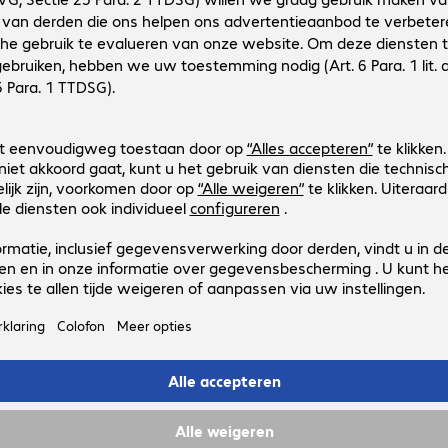
649554
82435
Uitvoering
:
Europa
Aansluitingen
:
DisplayPort | HDMI (A)
Kabellengte
:
3 m
(Max.) resolutie
:
1.920 x 1.200 pixels bij 60 Hz
Kleur
:
Zwart
Delock DisplayPort - HDMI Cable
Productnr.:
Fabrikant-nr.:
621283
82587
Uitvoering
:
Europa
Aansluitingen
:
DisplayPort | HDMI (A)
Kabellengte
:
2 m
(Max.) resolutie
:
1.920 x 1.200 pixels bij 60 Hz
Kleur
:
Zwart
4 van 4 resultate