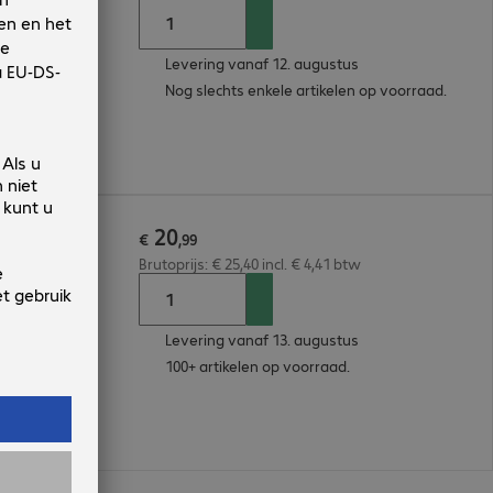
Levering vanaf 12. augustus
Nog slechts enkele artikelen op voorraad.
20
 2m
€
,
99
Brutoprijs: € 25,40 incl. € 4,41 btw
Levering vanaf 13. augustus
100+ artikelen op voorraad.
n