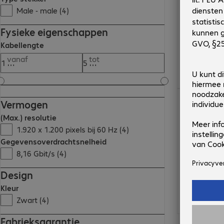
Male - male (4)
Fysieke eigenschappen
Kabellengte
vanaf
tot
€ 20,99
Vermogen
(Max.) resolutie
1.920 x 1.200 pixels bij 60 Hz (4)
Gegevensoverdrachtsnelheid
8,16 Gbit/s (4)
Design
Kleur
Zwart (4)
Fabrieksgarantie