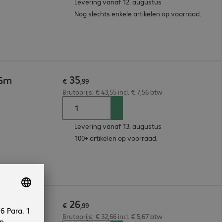
Levering vanaf 12. augustus
Nog slechts enkele artikelen op voorraad.
35
 5m
€
,
99
Brutoprijs: € 43,55 incl. € 7,56 btw
Levering vanaf 13. augustus
100+ artikelen op voorraad.
26
 3m
€
,
99
Brutoprijs: € 32,66 incl. € 5,67 btw