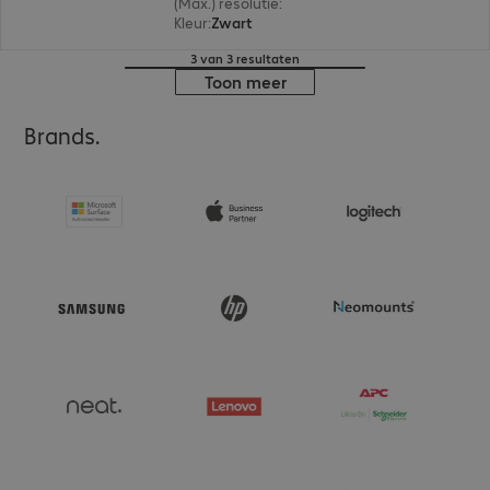
(Max.) resolutie
:
1.920 x 1.200 pixels bij 60 Hz
Kleur
:
Zwart
3 van 3 resultaten
Toon meer
Brands.