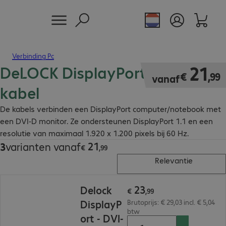
Verbinding Pc
DeLOCK DisplayPort - DVI-D
€ 21,99
21
€
,
99
vanaf
kabel
De kabels verbinden een DisplayPort computer/notebook met
een DVI-D monitor. Ze ondersteunen DisplayPort 1.1 en een
resolutie van maximaal 1.920 x 1.200 pixels bij 60 Hz.
21
3
varianten vanaf
€ 21,99
€
,
99
Relevantie
€ 23,99
23
Delock
€
,
99
DisplayP
Brutoprijs: € 29,03 incl. € 5,04
btw
ort - DVI-