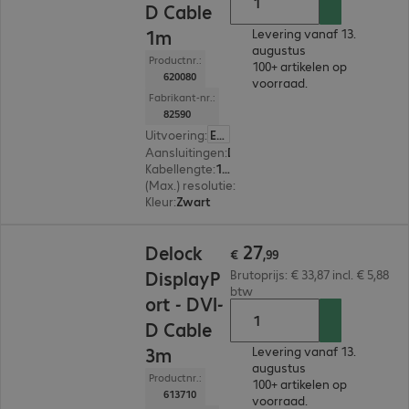
D Cable
1m
Levering vanaf 13.
augustus
Productnr.:
100+ artikelen op
620080
voorraad.
Fabrikant-nr.:
82590
Uitvoering
:
Europa
Aansluitingen
:
DisplayPort | DVI-D
Kabellengte
:
1 m
(Max.) resolutie
:
1.920 x 1.200 pixels bij 60 Hz
Kleur
:
Zwart
€ 27,99
27
Delock
€
,
99
DisplayP
Brutoprijs: € 33,87 incl. € 5,88
btw
ort - DVI-
D Cable
3m
Levering vanaf 13.
augustus
Productnr.:
100+ artikelen op
613710
voorraad.