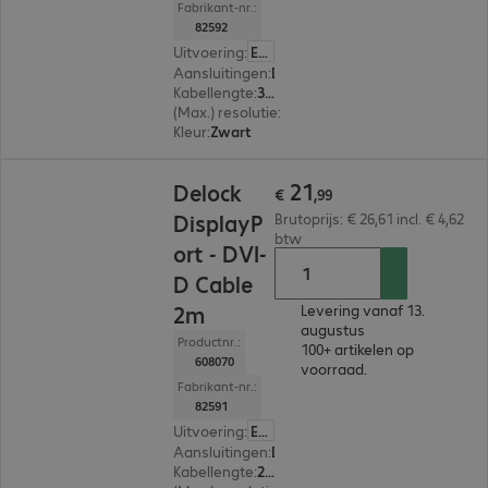
Fabrikant-nr.:
82592
Uitvoering
:
Europa
Aansluitingen
:
DisplayPort | DVI-D
Kabellengte
:
3 m
(Max.) resolutie
:
1.920 x 1.200 pixels bij 60 Hz
Kleur
:
Zwart
€ 21,99
21
Delock
€
,
99
DisplayP
Brutoprijs: € 26,61 incl. € 4,62
btw
ort - DVI-
D Cable
2m
Levering vanaf 13.
augustus
Productnr.:
100+ artikelen op
608070
voorraad.
Fabrikant-nr.:
82591
Uitvoering
:
Europa
Aansluitingen
:
DisplayPort | DVI-D
Kabellengte
:
2 m