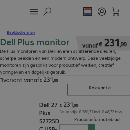
Beeldschermen
Dell Plus monitor
€ 231,99
231
€
,
99
vanaf
De Plus monitoren van Dell leveren schitterende kleuren,
scherpe beelden en een modern ontwerp. Deze veelzijdige
monitoren zijn geschikt voor productief werken, creatief
vormgeven en dagelijks gebruik.
231
1
variant vanaf
€ 231,99
€
,
99
Relevantie
€ 231,99
231
Dell 27
€
,
99
Plus
Brutoprijs: € 280,71 incl. € 48,72 btw
(
PDF,
Productinformatieblad
S2725D
C USB-