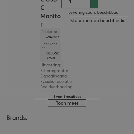
C
Levering zodra beschikbaar
Monito
Stuur me een bericht indien b
r
Productnr.:
4947107
Fabrikant-
nr.:
DELL-S2
725DC
Uitvoering
:
Europa
Schermgrootte
:
68,6 cm (27,0")
Signaalingang
:
1 x USB-C, 1 x HDMI (digitaal)
Fysieke resolutie
:
2.560 x 1.440 WQHD
Beeldverhouding
:
16:9
1 van 1 resultaat
Toon meer
Brands.