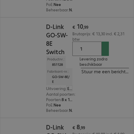
PoE
:
Nee
Beheerbaar
:
Nee
€ 10,99
10
D-Link
€
,
99
GO-SW-
Brutoprijs: € 13,30 incl. € 2,31
btw
8E
Switch
Levering zodra
Productnr.:
beschikbaar
851128
Stuur me een bericht ind
Fabrikant-nr.:
GO-SW-8E/
E
Uitvoering
:
Europa
Aantal poorten
:
8
Poorten
:
8 x 10/100 RJ45
PoE
:
Nee
Beheerbaar
:
Nee
€ 8,99
8
D-Link
€
,
99