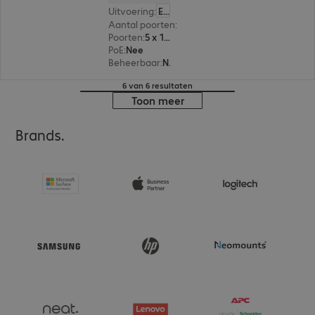
Uitvoering
:
Europa
Aantal poorten
:
5
Poorten
:
5 x 10/100/1000 RJ45
PoE
:
Nee
Beheerbaar
:
Nee
6 van 6 resultaten
Toon meer
Brands.