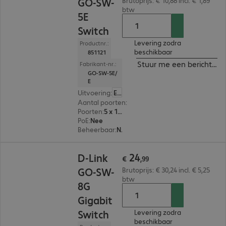
GO-SW-
Brutoprijs: € 10,88 incl. € 1,89
btw
5E
Switch
Levering zodra
Productnr.:
beschikbaar
851121
Stuur me een bericht ind
Fabrikant-nr.:
GO-SW-5E/
E
Uitvoering
:
Europa
Aantal poorten
:
5
Poorten
:
5 x 10/100 RJ45
PoE
:
Nee
Beheerbaar
:
Nee
€ 24,99
24
D-Link
€
,
99
GO-SW-
Brutoprijs: € 30,24 incl. € 5,25
btw
8G
Gigabit
Switch
Levering zodra
beschikbaar