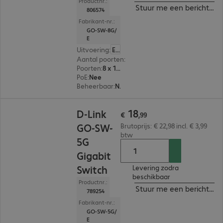
Productnr.:
Stuur me een bericht ind
806574
Fabrikant-nr.:
GO-SW-8G/
E
Uitvoering
:
Europa
Aantal poorten
:
8
Poorten
:
8 x 10/100/1000 RJ45
PoE
:
Nee
Beheerbaar
:
Nee
€ 18,99
18
D-Link
€
,
99
GO-SW-
Brutoprijs: € 22,98 incl. € 3,99
btw
5G
Gigabit
Switch
Levering zodra
beschikbaar
Productnr.:
Stuur me een bericht ind
789254
Fabrikant-nr.:
GO-SW-5G/
E