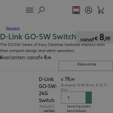
Netwerk
D-Link GO-SW Switch
€ 8,99
8
€
,
99
vanaf
The GO-SW Series of Easy Desktop Switches impress with
their compact design and silent operation.
8
6
varianten vanaf
€ 8,99
€
,
99
Relevantie
€ 76,99
76
D-Link
€
,
99
GO-SW-
Brutoprijs: € 93,16 incl. € 16,17
btw
24G
Switch
Levering zodra
Productnr.:
beschikbaar
4467942