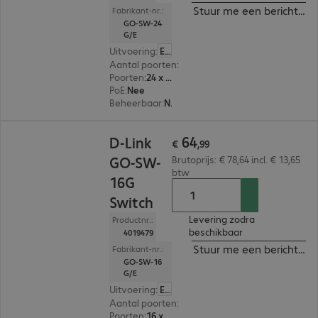
Stuur me een bericht ind
Fabrikant-nr.:
GO-SW-24
G/E
Uitvoering
:
Europa
Aantal poorten
:
24
Poorten
:
24 x 10/100/1000 RJ45
PoE
:
Nee
Beheerbaar
:
Nee
€ 64,99
64
D-Link
€
,
99
GO-SW-
Brutoprijs: € 78,64 incl. € 13,65
btw
16G
Switch
Levering zodra
Productnr.:
beschikbaar
4019479
Stuur me een bericht ind
Fabrikant-nr.:
GO-SW-16
G/E
Uitvoering
:
Europa
Aantal poorten
:
16
Poorten
:
16 x 10/100/1000 RJ45