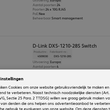
Uitvoering
:
Europa
Aantal poorten
:
24
Poorten
:
24 x 10G RJ45
PoE
:
Nee
Beheerbaar
:
Smart management
D-Link DXS-1210-28S Switch
Productnr.:
Fabrikant-nr.:
4509030
DXS-1210-28S
Uitvoering
:
Europa
Aantal poorten
:
4
Poorten
:
4 x 10G RJ45
PoE
:
Nee
Beheerbaar
:
Smart management
2 van 2 resultate
Toon meer