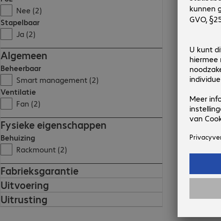
Nee (2)
Stapelbaar
Ja (2)
Algemeen
Beheerbaar
Smart management (2)
Ventilatie
Fan (2)
Fysieke eigenschappen
Behuizing
Rackmount (2)
Fabrieksgarantie
Uitvoering
Uitrusting