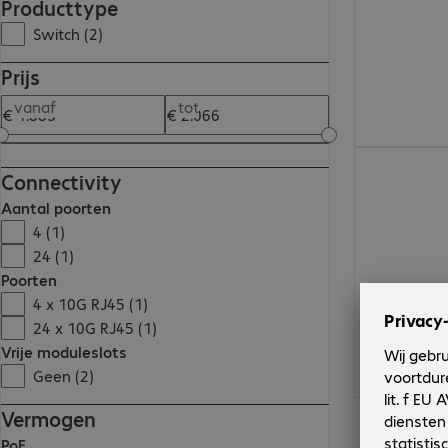
Producttype
Switch (2)
Prijs
vanaf
tot
€ 1.883,00
Connectivity
Aantal poorten
4 (1)
24 (1)
Poorten
4 x 10G RJ45 (1)
24 x 10G RJ45 (1)
Vrije moduleslots
Geen (2)
Vermogen
PoE