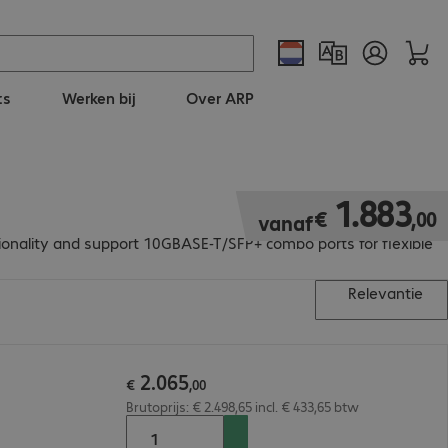
ts
Werken bij
Over ARP
€ 1.883,00
1
.
883
€
,
00
vanaf
ionality and support 10GBASE-T/SFP+ combo ports for flexible
Relevantie
2
.
065
€
,
00
Brutoprijs: € 2.498,65 incl. € 433,65 btw