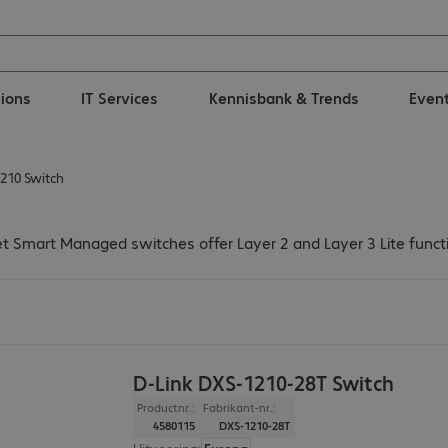
tions
IT Services
Kennisbank & Trends
Even
210 Switch
et Smart Managed switches offer Layer 2 and Layer 3 Lite funct
D-Link DXS-1210-28T Switch
Productnr.:
Fabrikant-nr.:
4580115
DXS-1210-28T