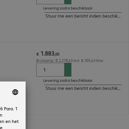
Levering zodra beschikbaar
Stuur me een bericht indien beschikbaar
1
.
883
€
,
00
Brutoprijs: € 2.278,43 incl. € 395,43 btw
Levering zodra beschikbaar
Stuur me een bericht indien beschikbaar
n