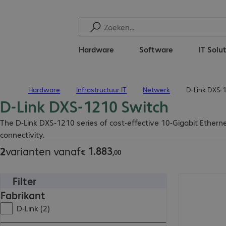
Hardware
Software
IT Solu
Hardware
Infrastructuur IT
Netwerk
D-Link DXS-1
Terug naar startpagina
D-Link DXS-1210 Switch
€ 1.883,00
The D-Link DXS-1210 series of cost-effective 10-Gigabit Ethern
connectivity.
1
.
883
2
varianten vanaf
€
,
00
Filter
€ 2.065,00
Fabrikant
D-Link (2)