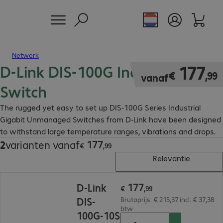
Netwerk
D-Link DIS-100G Industrial
€ 177,99
177
€
,
99
vanaf
Switch
The rugged yet easy to set up DIS-100G Series Industrial
Gigabit Unmanaged Switches from D-Link have been designed
to withstand large temperature ranges, vibrations and drops.
177
2
varianten vanaf
€ 177,99
€
,
99
Relevantie
€ 177,99
177
D-Link
€
,
99
DIS-
Brutoprijs: € 215,37 incl. € 37,38
btw
100G-10S