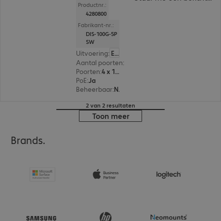
Productnr.:
4280800
Fabrikant-nr.:
DIS-100G-5P
SW
Uitvoering
:
Europa
Aantal poorten
:
4
Poorten
:
4 x 10/100/1000 RJ45
PoE
:
Ja
Beheerbaar
:
Nee
2 van 2 resultaten
Toon meer
Brands.