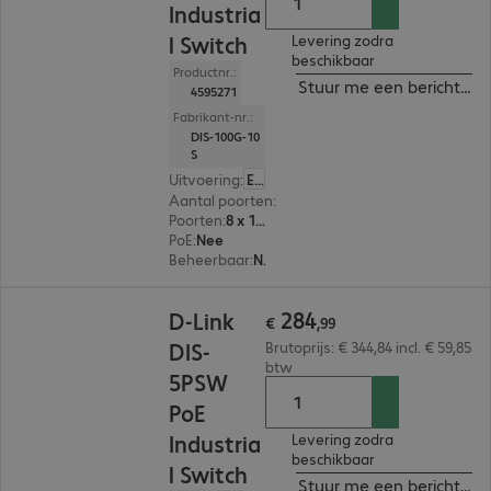
Industria
l Switch
Levering zodra
beschikbaar
Productnr.:
Stuur me een bericht ind
4595271
Fabrikant-nr.:
DIS-100G-10
S
Uitvoering
:
Europa
Aantal poorten
:
8
Poorten
:
8 x 10/100/1000 RJ45
PoE
:
Nee
Beheerbaar
:
Nee
€ 284,99
284
D-Link
€
,
99
DIS-
Brutoprijs: € 344,84 incl. € 59,85
btw
5PSW
PoE
Industria
Levering zodra
beschikbaar
l Switch
Stuur me een bericht ind