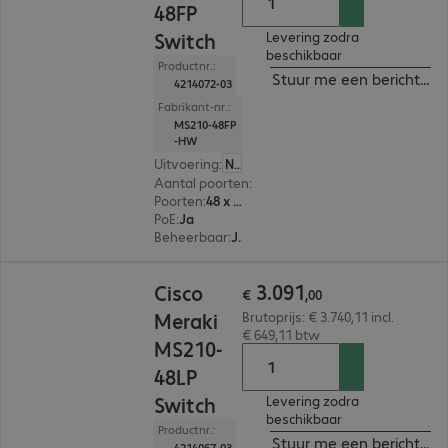
48FP
Switch
Levering zodra
beschikbaar
Productnr.:
Stuur me een bericht ind
4214072-03
Fabrikant-nr.:
MS210-48FP
-HW
Uitvoering
:
Nederland
Aantal poorten
:
48
Poorten
:
48 x 10/100/1000 RJ45
PoE
:
Ja
Beheerbaar
:
Ja
€ 3.091,00
3
.
091
Cisco
€
,
00
Meraki
Brutoprijs: € 3.740,11 incl.
€ 649,11 btw
MS210-
48LP
Switch
Levering zodra
beschikbaar
Productnr.:
Stuur me een bericht ind
4214067-03