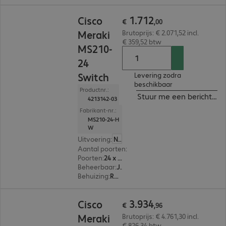
€ 1.712,00
1
.
712
Cisco
€
,
00
Meraki
Brutoprijs: € 2.071,52 incl.
€ 359,52 btw
MS210-
24
Switch
Levering zodra
beschikbaar
Productnr.:
Stuur me een bericht ind
4213142-03
Fabrikant-nr.:
MS210-24-H
W
Uitvoering
:
Nederland
Aantal poorten
:
24
Poorten
:
24 x 10/100/1000 RJ45
Beheerbaar
:
Ja
Behuizing
:
Rackmount
€ 3.934,96
3
.
934
Cisco
€
,
96
Meraki
Brutoprijs: € 4.761,30 incl.
€ 826,34 btw