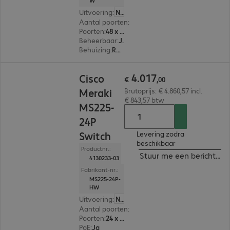
W
Uitvoering
:
Nederland
Aantal poorten
:
48
Poorten
:
48 x 10/100/1000 RJ45
Beheerbaar
:
Ja
Behuizing
:
Rackmount
€ 4.017,00
4
.
017
Cisco
€
,
00
Meraki
Brutoprijs: € 4.860,57 incl.
€ 843,57 btw
MS225-
24P
Switch
Levering zodra
beschikbaar
Productnr.:
Stuur me een bericht ind
4130233-03
Fabrikant-nr.:
MS225-24P-
HW
Uitvoering
:
Nederland
Aantal poorten
:
24
Poorten
:
24 x 10/100/1000 RJ45
PoE
:
Ja