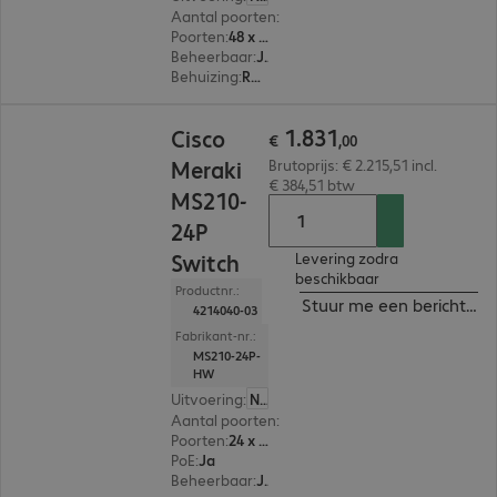
Aantal poorten
:
48
Poorten
:
48 x 10/100/1000 RJ45
Beheerbaar
:
Ja
Behuizing
:
Rackmount
€ 1.831,00
1
.
831
Cisco
€
,
00
Meraki
Brutoprijs: € 2.215,51 incl.
€ 384,51 btw
MS210-
24P
Switch
Levering zodra
beschikbaar
Productnr.:
Stuur me een bericht ind
4214040-03
Fabrikant-nr.:
MS210-24P-
HW
Uitvoering
:
Nederland
Aantal poorten
:
24
Poorten
:
24 x 10/100/1000 RJ45
PoE
:
Ja
Beheerbaar
:
Ja