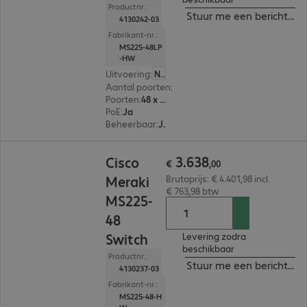
Productnr.:
Stuur me een bericht ind
4130242-03
Fabrikant-nr.:
MS225-48LP
-HW
Uitvoering
:
Nederland
Aantal poorten
:
48
Poorten
:
48 x 10/100/1000 RJ45
PoE
:
Ja
Beheerbaar
:
Ja
€ 3.638,00
3
.
638
Cisco
€
,
00
Meraki
Brutoprijs: € 4.401,98 incl.
€ 763,98 btw
MS225-
48
Switch
Levering zodra
beschikbaar
Productnr.:
Stuur me een bericht ind
4130237-03
Fabrikant-nr.:
MS225-48-H