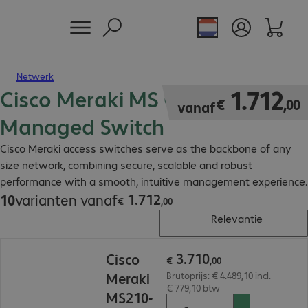
Netwerk
Cisco Meraki MS Cloud
€ 1.712,00
1
.
712
€
,
00
vanaf
Managed Switch
Cisco Meraki access switches serve as the backbone of any
size network, combining secure, scalable and robust
performance with a smooth, intuitive management experience.
1
.
712
10
varianten vanaf
€ 1.712,00
€
,
00
Relevantie
€ 3.710,00
3
.
710
Cisco
€
,
00
Meraki
Brutoprijs: € 4.489,10 incl.
€ 779,10 btw
MS210-