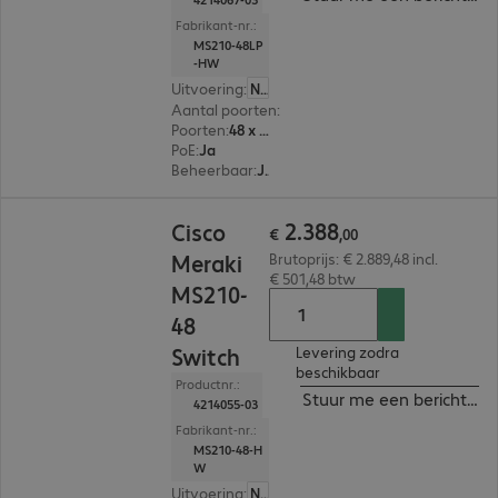
Fabrikant-nr.:
MS210-48LP
-HW
Uitvoering
:
Nederland
Aantal poorten
:
48
Poorten
:
48 x 10/100/1000 RJ45
PoE
:
Ja
Beheerbaar
:
Ja
€ 2.388,00
2
.
388
Cisco
€
,
00
Meraki
Brutoprijs: € 2.889,48 incl.
€ 501,48 btw
MS210-
48
Switch
Levering zodra
beschikbaar
Productnr.:
Stuur me een bericht ind
4214055-03
Fabrikant-nr.:
MS210-48-H
W
Uitvoering
:
Nederland