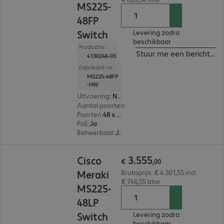
MS225-
48FP
Switch
Levering zodra
beschikbaar
Productnr.:
Stuur me een bericht ind
4130246-03
Fabrikant-nr.:
MS225-48FP
-HW
Uitvoering
:
Nederland
Aantal poorten
:
48
Poorten
:
48 x 10/100/1000 RJ45
PoE
:
Ja
Beheerbaar
:
Ja
€ 3.555,00
3
.
555
Cisco
€
,
00
Meraki
Brutoprijs: € 4.301,55 incl.
€ 746,55 btw
MS225-
48LP
Switch
Levering zodra
beschikbaar