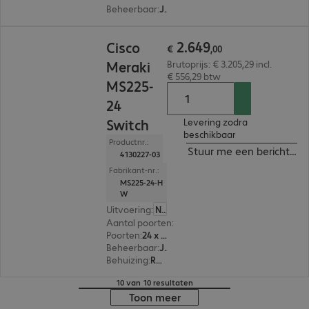
Beheerbaar
:
Ja
€ 2.649,00
2
.
649
Cisco
€
,
00
Meraki
Brutoprijs: € 3.205,29 incl.
€ 556,29 btw
MS225-
24
Switch
Levering zodra
beschikbaar
Productnr.:
Stuur me een bericht ind
4130227-03
Fabrikant-nr.:
MS225-24-H
W
Uitvoering
:
Nederland
Aantal poorten
:
24
Poorten
:
24 x 10/100/1000 RJ45
Beheerbaar
:
Ja
Behuizing
:
Rackmount
10 van 10 resultaten
Toon meer