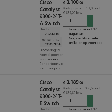
3
.
100
Cisco
€
,
00
Catalyst
Brutoprijs: € 3.751,00 incl.
€ 651,00 btw
9300-24T-
A Switch
Levering vanaf 12.
Productnr.:
augustus
4182661-03
Nog slechts enkele
Fabrikant-nr.:
artikelen op voorraad.
C9300-24T-A
Uitvoering
:
Nederland
Aantal poorten
:
24
Poorten
:
24 x 10/100/1000 RJ45
Beheerbaar
:
Ja
Behuizing
:
Rackmount
€ 3.189,00
3
.
189
Cisco
€
,
00
Catalyst
Brutoprijs: € 3.858,69 incl.
€ 669,69 btw
9300-24T-
E Switch
Levering vanaf 12.
Productnr.: