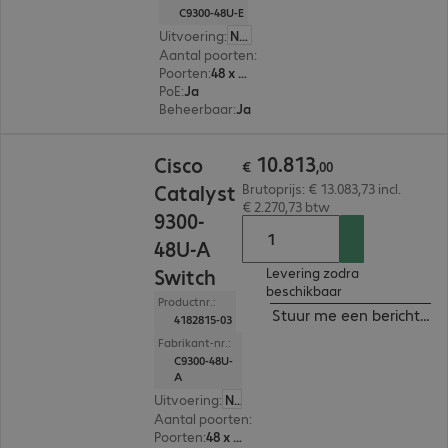
C9300-48U-E
Uitvoering
:
Nederland
Aantal poorten
:
48
Poorten
:
48 x 10/100/1000 RJ45
PoE
:
Ja
Beheerbaar
:
Ja
€ 10.813,00
10
.
813
Cisco
€
,
00
Catalyst
Brutoprijs: € 13.083,73 incl.
€ 2.270,73 btw
9300-
48U-A
Switch
Levering zodra
beschikbaar
Productnr.:
Stuur me een bericht ind
4182815-03
Fabrikant-nr.:
C9300-48U-
A
Uitvoering
:
Nederland
Aantal poorten
:
48
Poorten
:
48 x 10/100/1000 RJ45