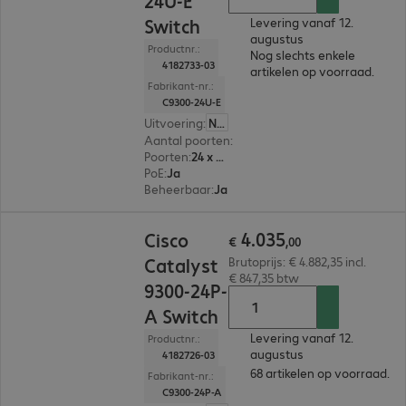
24U-E
Switch
Levering vanaf 12.
augustus
Productnr.:
Nog slechts enkele
4182733-03
artikelen op voorraad.
Fabrikant-nr.:
C9300-24U-E
Uitvoering
:
Nederland
Aantal poorten
:
24
Poorten
:
24 x 10/100/1000 RJ45
PoE
:
Ja
Beheerbaar
:
Ja
€ 4.035,00
4
.
035
Cisco
€
,
00
Catalyst
Brutoprijs: € 4.882,35 incl.
€ 847,35 btw
9300-24P-
A Switch
Levering vanaf 12.
Productnr.:
augustus
4182726-03
68 artikelen op voorraad.
Fabrikant-nr.:
C9300-24P-A