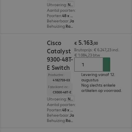
Uitvoering
:
Nederland
Aantal poorten
:
48
Poorten
:
48 x 10/100/1000 RJ45
Beheerbaar
:
Ja
Behuizing
:
Rackmount
€ 5.163,00
5
.
163
Cisco
€
,
00
Catalyst
Brutoprijs: € 6.247,23 incl.
€ 1.084,23 btw
9300-48T-
E Switch
Levering vanaf 12.
Productnr.:
augustus
4182759-03
Nog slechts enkele
Fabrikant-nr.:
artikelen op voorraad.
C9300-48T-E
Uitvoering
:
Nederland
Aantal poorten
:
48
Poorten
:
48 x 10/100/1000 RJ45
Beheerbaar
:
Ja
Behuizing
:
Rackmount
€ 5.555,00