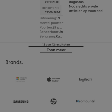
augustus
4181828-03
Nog slechts enkele
Fabrikant-nr.:
artikelen op voorraad.
C9300-24T-E
Uitvoering
:
Nederland
Aantal poorten
:
24
Poorten
:
24 x 10/100/1000 RJ45
Beheerbaar
:
Ja
Behuizing
:
Rackmount
12 van 12 resultaten
Toon meer
Brands.