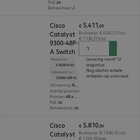
PoE
:
Ja
Beheerbaar
:
Ja
€ 5.411,00
5
.
411
Cisco
€
,
00
Catalyst
Brutoprijs: € 6.547,31 incl.
€ 1.136,31 btw
9300-48P-
A Switch
Levering vanaf 12.
Productnr.:
augustus
4182810-03
Nog slechts enkele
Fabrikant-nr.:
artikelen op voorraad.
C9300-48P-A
Uitvoering
:
Nederland
Aantal poorten
:
48
Poorten
:
48 x 10/100/1000 RJ45
PoE
:
Ja
Beheerbaar
:
Ja
€ 5.810,00
5
.
810
Cisco
€
,
00
Catalyst
Brutoprijs: € 7.030,10 incl.
€ 1.220,10 btw