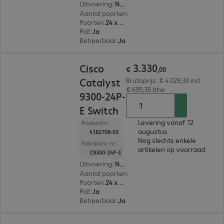
Uitvoering
:
Nederland
Aantal poorten
:
24
Poorten
:
24 x 10/100/1000 RJ45
PoE
:
Ja
Beheerbaar
:
Ja
€ 3.330,00
3
.
330
Cisco
€
,
00
Catalyst
Brutoprijs: € 4.029,30 incl.
€ 699,30 btw
9300-24P-
E Switch
Levering vanaf 12.
Productnr.:
augustus
4182708-03
Nog slechts enkele
Fabrikant-nr.:
artikelen op voorraad.
C9300-24P-E
Uitvoering
:
Nederland
Aantal poorten
:
24
Poorten
:
24 x 10/100/1000 RJ45
PoE
:
Ja
Beheerbaar
:
Ja
€ 3.100,00