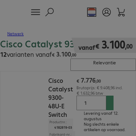
Netwerk
Cisco Catalyst 9300 Switches
€ 3.100,00
3
.
100
€
,
00
vanaf
3
.
100
12
varianten vanaf
€ 3.100,00
€
,
00
Relevantie
€ 7.776,00
7
.
776
Cisco
€
,
00
Catalyst
Brutoprijs: € 9.408,96 incl.
€ 1.632,96 btw
9300-
48U-E
Switch
Levering vanaf 12.
augustus
Productnr.:
Nog slechts enkele
4182819-03
artikelen op voorraad.
Fabrikant-nr.: