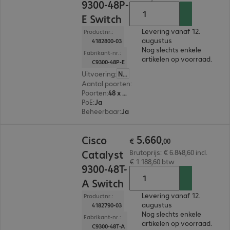
9300-48P-
E Switch
Levering vanaf 12.
Productnr.:
augustus
4182800-03
Nog slechts enkele
Fabrikant-nr.:
artikelen op voorraad.
C9300-48P-E
Uitvoering
:
Nederland
Aantal poorten
:
48
Poorten
:
48 x 10/100/1000 RJ45
PoE
:
Ja
Beheerbaar
:
Ja
€ 5.660,00
5
.
660
Cisco
€
,
00
Catalyst
Brutoprijs: € 6.848,60 incl.
€ 1.188,60 btw
9300-48T-
A Switch
Levering vanaf 12.
Productnr.:
augustus
4182790-03
Nog slechts enkele
Fabrikant-nr.:
artikelen op voorraad.
C9300-48T-A