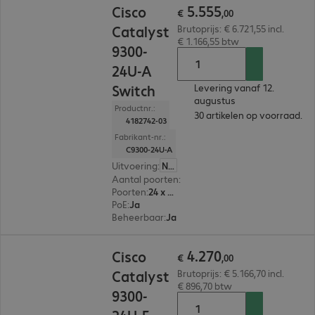
5
.
555
Cisco
€
,
00
Catalyst
Brutoprijs: € 6.721,55 incl.
€ 1.166,55 btw
9300-
24U-A
Switch
Levering vanaf 12.
augustus
Productnr.:
30 artikelen op voorraad.
4182742-03
Fabrikant-nr.:
C9300-24U-A
Uitvoering
:
Nederland
Aantal poorten
:
24
Poorten
:
24 x 10/100/1000 RJ45
PoE
:
Ja
Beheerbaar
:
Ja
€ 4.270,00
4
.
270
Cisco
€
,
00
Catalyst
Brutoprijs: € 5.166,70 incl.
€ 896,70 btw
9300-