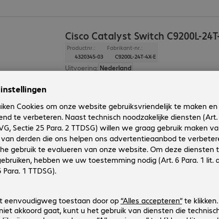
Cisco Catalyst Switch C9200L-24T
Productnr.:
Fabrikant-nr.:
4320345-03
C9200L-24T-4X-E
Uitvoering
:
Nederland
Aantal poorten
:
24
Poorten
:
24 x 10/100/1000 RJ45
Beheerbaar
:
Ja
Behuizing
:
Rackmount
Cisco Catalyst Switch C9200L-24T
Productnr.:
Fabrikant-nr.:
4320342-03
C9200L-24T-4X-A
Uitvoering
:
Nederland
Aantal poorten
:
24
Poorten
:
24 x 10/100/1000 RJ45
Beheerbaar
:
Ja