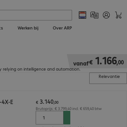
ts
Werken bij
Over ARP
€ 1.166,00
1
.
166
€
,
00
vanaf
 relying on intelligence and automation.
Relevantie
3
.
140
-4X-E
€
,
00
Brutoprijs: € 3.799,40 incl. € 659,40 btw