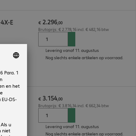
2
.
296
-4X-E
€
,
00
Brutoprijs: € 2.778,16 incl. € 482,16 btw
Levering vanaf 11. augustus
Nog slechts enkele artikelen op voorraad.
3
.
154
-4X-A
€
,
00
Brutoprijs: € 3.816,34 incl. € 662,34 btw
Levering vanaf 11. augustus
Nog slechts enkele artikelen op voorraad.