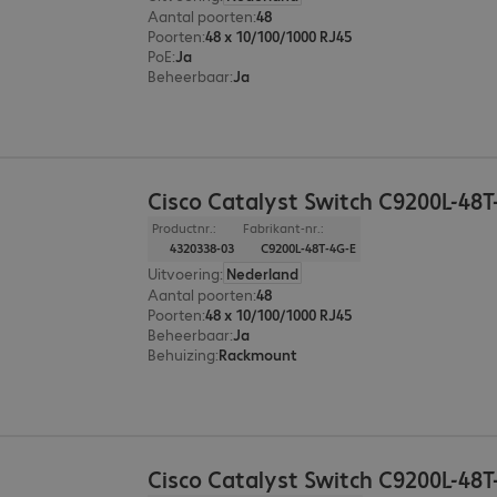
Aantal poorten
:
48
Poorten
:
48 x 10/100/1000 RJ45
PoE
:
Ja
Beheerbaar
:
Ja
Cisco Catalyst Switch C9200L-48T
Productnr.:
Fabrikant-nr.:
4320338-03
C9200L-48T-4G-E
Uitvoering
:
Nederland
Aantal poorten
:
48
Poorten
:
48 x 10/100/1000 RJ45
Beheerbaar
:
Ja
Behuizing
:
Rackmount
Cisco Catalyst Switch C9200L-48