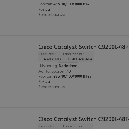
Poorten
:
48 x 10/100/1000 RJ45
PoE
:
Ja
Beheerbaar
:
Ja
Cisco Catalyst Switch C9200L-48
Productnr.:
Fabrikant-nr.:
4320351-03
C9200L-48P-4X-A
Uitvoering
:
Nederland
Aantal poorten
:
48
Poorten
:
48 x 10/100/1000 RJ45
PoE
:
Ja
Beheerbaar
:
Ja
Cisco Catalyst Switch C9200L-48T
Productnr.:
Fabrikant-nr.: