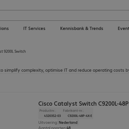
tions
IT Services
Kennisbank & Trends
Even
st 9200L Switch
 simplify complexity, optimise IT and reduce operating costs by
Cisco Catalyst Switch C9200L-48P
Productnr.:
Fabrikant-nr.:
4320352-03
C9200L-48P-4X-E
Uitvoering
:
Nederland
Aantal poorten
:
48