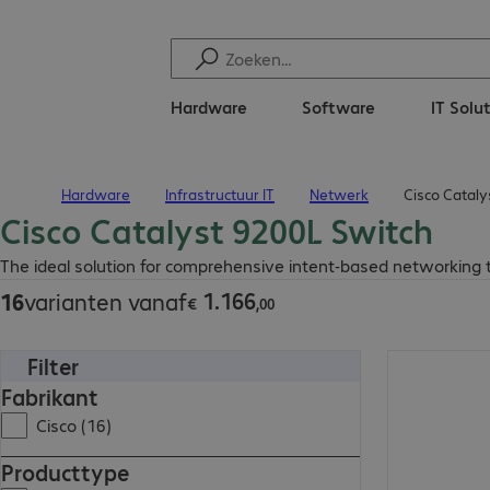
Hardware
Software
IT Solu
Hardware
Infrastructuur IT
Netwerk
Cisco Cataly
Terug naar startpagina
Cisco Catalyst 9200L Switch
€ 1.166,00
The ideal solution for comprehensive intent-based networking to
1
.
166
16
varianten vanaf
€
,
00
Filter
€ 3.140,00
Fabrikant
Cisco (16)
Producttype