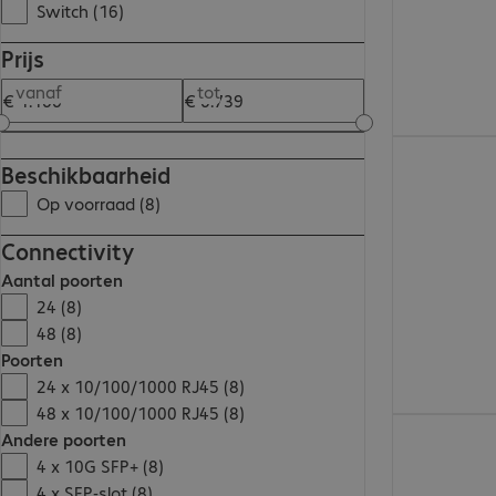
Switch (16)
Prijs
vanaf
tot
€ 6.738,00
Beschikbaarheid
Op voorraad (8)
Connectivity
Aantal poorten
24 (8)
48 (8)
Poorten
24 x 10/100/1000 RJ45 (8)
48 x 10/100/1000 RJ45 (8)
€ 3.245,00
Andere poorten
4 x 10G SFP+ (8)
4 x SFP-slot (8)