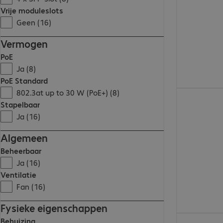
Vrije moduleslots
Geen (16)
Vermogen
PoE
Ja (8)
PoE Standard
802.3at up to 30 W (PoE+) (8)
€ 4.533,00
Stapelbaar
Ja (16)
Algemeen
Beheerbaar
Ja (16)
Ventilatie
Fan (16)
Fysieke eigenschappen
€ 2.137,00
Behuizing