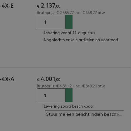
2
.
137
-4X-E
€
,
00
Brutoprijs: € 2.585,77 incl. € 448,77 btw
Levering vanaf 11. augustus
Nog slechts enkele artikelen op voorraad.
4
.
001
P-4X-A
€
,
00
Brutoprijs: € 4.841,21 incl. € 840,21 btw
Levering zodra beschikbaar
Stuur me een bericht indien beschikbaar