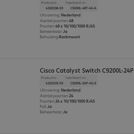
Productnr.:
Fabrikant-nr.:
4320336-03
C9200L-48T-4G-A
Uitvoering
:
Nederland
Aantal poorten
:
48
Poorten
:
48 x 10/100/1000 RJ45
Beheerbaar
:
Ja
Behuizing
:
Rackmount
Cisco Catalyst Switch C9200L-24
Productnr.:
Fabrikant-nr.:
4320335-03
C9200L-24P-4G-E
Uitvoering
:
Nederland
Aantal poorten
:
24
Poorten
:
24 x 10/100/1000 RJ45
PoE
:
Ja
Beheerbaar
:
Ja