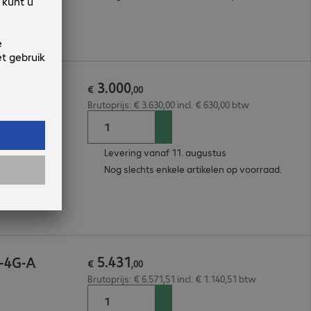
3
.
000
P-4G-E
€
,
00
Brutoprijs: € 3.630,00 incl. € 630,00 btw
Levering vanaf 11. augustus
Nog slechts enkele artikelen op voorraad.
5
.
431
P-4G-A
€
,
00
Brutoprijs: € 6.571,51 incl. € 1.140,51 btw