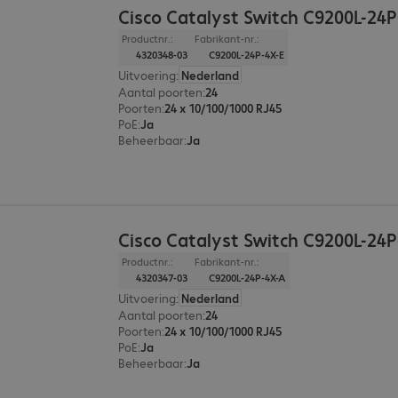
Cisco Catalyst Switch C9200L-24P
Productnr.:
Fabrikant-nr.:
4320348-03
C9200L-24P-4X-E
Uitvoering
:
Nederland
Aantal poorten
:
24
Poorten
:
24 x 10/100/1000 RJ45
PoE
:
Ja
Beheerbaar
:
Ja
Cisco Catalyst Switch C9200L-24
Productnr.:
Fabrikant-nr.:
4320347-03
C9200L-24P-4X-A
Uitvoering
:
Nederland
Aantal poorten
:
24
Poorten
:
24 x 10/100/1000 RJ45
PoE
:
Ja
Beheerbaar
:
Ja