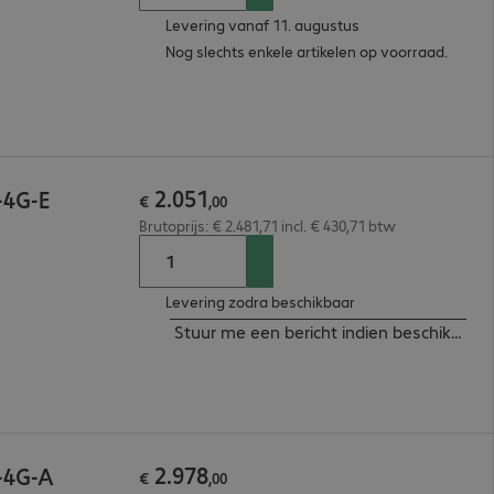
Levering vanaf 11. augustus
Nog slechts enkele artikelen op voorraad.
2
.
051
-4G-E
€
,
00
Brutoprijs: € 2.481,71 incl. € 430,71 btw
Levering zodra beschikbaar
Stuur me een bericht indien beschikbaar
2
.
978
T-4G-A
€
,
00