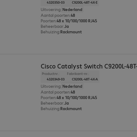
4320350-03
C9200L-48T-4X-E
Uitvoering
:
Nederland
Aantal poorten
:
48
Poorten
:
48 x 10/100/1000 RJ45
Beheerbaar
:
Ja
Behuizing
:
Rackmount
Cisco Catalyst Switch C9200L-48T
Productnr.:
Fabrikant-nr.:
4320349-03
C9200L-48T-4X-A
Uitvoering
:
Nederland
Aantal poorten
:
48
Poorten
:
48 x 10/100/1000 RJ45
Beheerbaar
:
Ja
Behuizing
:
Rackmount