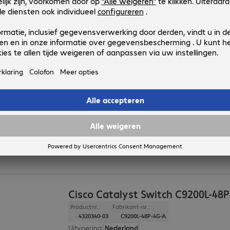
Behuizing
:
Rackmount
Cisco Catalyst Switch C9200L-48
Productnr.:
Fabrikant-nr.:
4320341-03
C9200L-48P-4G-E
Uitvoering
:
Nederland
Aantal poorten
:
48
Poorten
:
48 x 10/100/1000 RJ45
PoE
:
Ja
Beheerbaar
:
Ja
Cisco Catalyst Switch C9200L-48
Productnr.:
Fabrikant-nr.:
4320340-03
C9200L-48P-4G-A
Uitvoering
:
Nederland