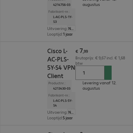
augustus
4214756-03
Fabrikant-nr.:
L-AC-PLS-1Y-
S3
Uitvoering
:
Nederland
Looptijd
:
1 jaar
€ 7,99
7
Cisco L-
€
,
99
AC-PLS-
Brutoprijs: € 9,67 incl. € 1,68
btw
5Y-S4 VPN
Client
Levering vanaf 12.
Productnr.:
augustus
4213430-03
Fabrikant-nr.:
L-AC-PLS-5Y-
S4
Uitvoering
:
Nederland
Looptijd
:
5 jaar
€ 6,99