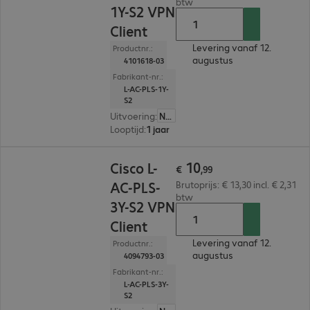
btw
1Y-S2 VPN
Client
Levering vanaf 12.
Productnr.:
augustus
4101618-03
Fabrikant-nr.:
L-AC-PLS-1Y-
S2
Uitvoering
:
Nederland
Looptijd
:
1 jaar
€ 10,99
10
Cisco L-
€
,
99
AC-PLS-
Brutoprijs: € 13,30 incl. € 2,31
btw
3Y-S2 VPN
Client
Levering vanaf 12.
Productnr.:
augustus
4094793-03
Fabrikant-nr.:
L-AC-PLS-3Y-
S2