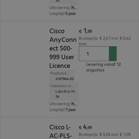
S3
Uitvoering
:
Nederland
Looptijd
:
5 jaar
€ 1,99
1
Cisco
€
,
99
AnyConn
Brutoprijs: € 2,41 incl. € 0,42
btw
ect 500-
999 User
Licence
Levering vanaf 12.
augustus
Productnr.:
4107944-03
Fabrikant-nr.:
L-AC-PLS-1Y-
S4
Uitvoering
:
Nederland
Looptijd
:
1 jaar
€ 4,99
4
Cisco L-
€
,
99
AC-PLS-
Brutoprijs: € 6,04 incl. € 1,05