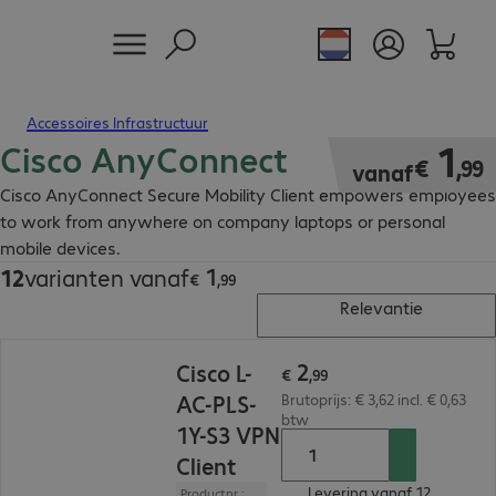
Accessoires Infrastructuur
Cisco AnyConnect
€ 1,99
1
€
,
99
vanaf
Cisco AnyConnect Secure Mobility Client empowers employees
to work from anywhere on company laptops or personal
mobile devices.
1
12
varianten vanaf
€ 1,99
€
,
99
Relevantie
€ 2,99
2
Cisco L-
€
,
99
AC-PLS-
Brutoprijs: € 3,62 incl. € 0,63
btw
1Y-S3 VPN
Client
Levering vanaf 12.
Productnr.: