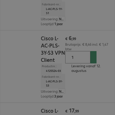
Fabrikant-nr.:
L-AC-PLS-1Y-
S1
Uitvoering
:
Nederland
Looptijd
:
1 jaar
€ 6,99
6
Cisco L-
€
,
99
AC-PLS-
Brutoprijs: € 8,46 incl. € 1,47
btw
3Y-S3 VPN
Client
Levering vanaf 12.
Productnr.:
augustus
4125524-03
Fabrikant-nr.:
L-AC-PLS-3Y-
S3
Uitvoering
:
Nederland
Looptijd
:
3 jaar
€ 17,99
17
Cisco L-
€
,
99