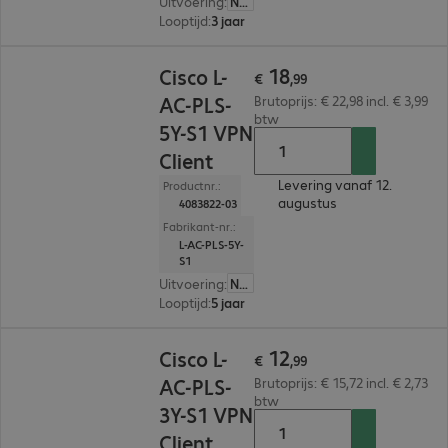
Uitvoering
:
Nederland
Looptijd
:
3 jaar
€ 18,99
18
Cisco L-
€
,
99
AC-PLS-
Brutoprijs: € 22,98 incl. € 3,99
btw
5Y-S1 VPN
Client
Levering vanaf 12.
Productnr.:
augustus
4083822-03
Fabrikant-nr.:
L-AC-PLS-5Y-
S1
Uitvoering
:
Nederland
Looptijd
:
5 jaar
€ 12,99
12
Cisco L-
€
,
99
AC-PLS-
Brutoprijs: € 15,72 incl. € 2,73
btw
3Y-S1 VPN
Client