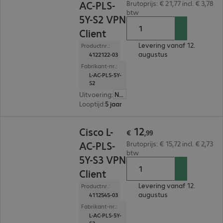
AC-PLS-
Brutoprijs: € 21,77 incl. € 3,78
btw
5Y-S2 VPN
Client
Levering vanaf 12.
Productnr.:
augustus
4122122-03
Fabrikant-nr.:
L-AC-PLS-5Y-
S2
Uitvoering
:
Nederland
Looptijd
:
5 jaar
€ 12,99
12
Cisco L-
€
,
99
AC-PLS-
Brutoprijs: € 15,72 incl. € 2,73
btw
5Y-S3 VPN
Client
Levering vanaf 12.
Productnr.:
augustus
4112545-03
Fabrikant-nr.:
L-AC-PLS-5Y-