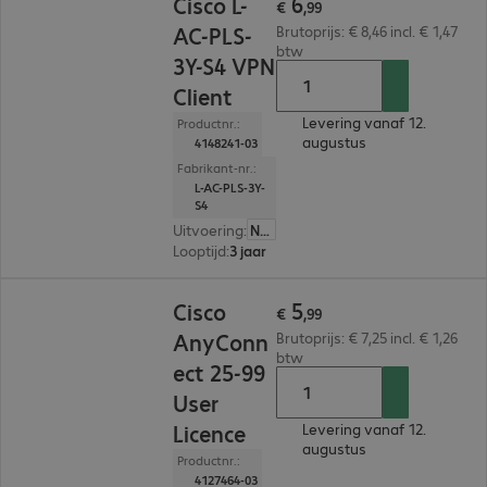
6
Cisco L-
€
,
99
AC-PLS-
Brutoprijs: € 8,46 incl. € 1,47
btw
3Y-S4 VPN
Client
Levering vanaf 12.
Productnr.:
augustus
4148241-03
Fabrikant-nr.:
L-AC-PLS-3Y-
S4
Uitvoering
:
Nederland
Looptijd
:
3 jaar
€ 5,99
5
Cisco
€
,
99
AnyConn
Brutoprijs: € 7,25 incl. € 1,26
btw
ect 25-99
User
Licence
Levering vanaf 12.
augustus
Productnr.:
4127464-03