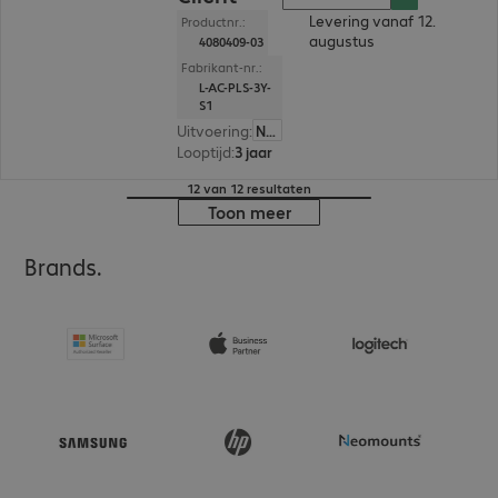
Levering vanaf 12.
Productnr.:
augustus
4080409-03
Fabrikant-nr.:
L-AC-PLS-3Y-
S1
Uitvoering
:
Nederland
Looptijd
:
3 jaar
12 van 12 resultaten
Toon meer
Brands.