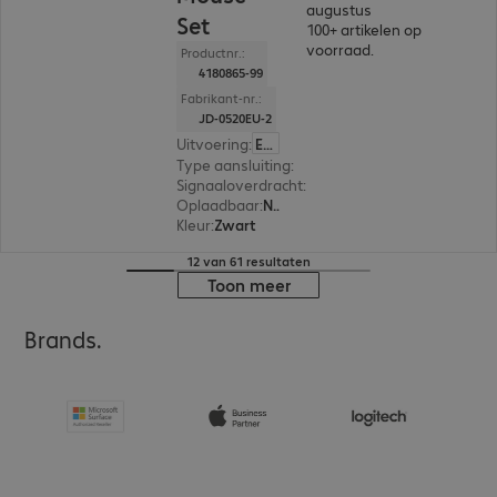
augustus
Set
100+ artikelen op
voorraad.
Productnr.:
4180865-99
Fabrikant-nr.:
JD-0520EU-2
Uitvoering
:
Europa (Engels)
Type aansluiting
:
Draadloos
Signaaloverdracht
:
2,4 GHz, Via USB-ontvanger
Oplaadbaar
:
Nee
Kleur
:
Zwart
12 van 61 resultaten
Toon meer
Brands.