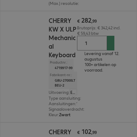
(Max.) resolutie
:
1.000 dpi
€ 282,99
282
CHERRY
€
,
99
KW X ULP
Brutoprijs: € 342,42 incl.
€ 59,43 btw
Mechanic
al
Keyboard
Levering vanaf 12.
augustus
Productnr.:
100+ artikelen op
4719917-99
voorraad.
Fabrikant-nr.:
G8U-27000LT
BEU-2
Uitvoering
:
Europa (Engels)
Type aansluiting
:
Draadloos
Aansluitingen
:
1 x USB-A
Signaaloverdracht
:
2,4 GHz, Bluetooth, Via US
Kleur
:
Zwart
€ 102,99
102
CHERRY
€
,
99