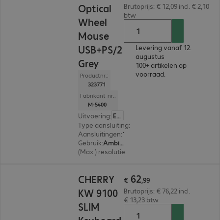
Optical
Brutoprijs: € 12,09 incl. € 2,10
btw
Wheel
Mouse
USB+PS/2
Levering vanaf 12.
augustus
Grey
100+ artikelen op
voorraad.
Productnr.:
323771
Fabrikant-nr.:
M-5400
Uitvoering
:
Europa
Type aansluiting
:
Met kabel
Aansluitingen
:
1 x PS/2, 1 x USB-A
Gebruik
:
Ambidextrous
(Max.) resolutie
:
1.000 dpi
€ 62,99
62
CHERRY
€
,
99
KW 9100
Brutoprijs: € 76,22 incl.
€ 13,23 btw
SLIM