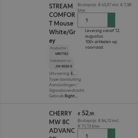
STREAM
Brutoprijs: € 45,97 incl. € 7,98
btw
COMFOR
T Mouse
White/Gr
Levering vanaf 12.
augustus
ey
100+ artikelen op
voorraad.
Productnr.:
4867162
Fabrikant-nr.:
JW-8550-0
Uitvoering
:
Europa
Type aansluiting
:
Draadloos
Aansluitingen
:
1 x USB-A
Signaaloverdracht
:
2,4 GHz, Via USB-ontvanger
Gebruik
:
Right-handed
€ 52,99
52
CHERRY
€
,
99
MW 8C
Brutoprijs: € 64,12 incl.
€ 11,13 btw
ADVANC