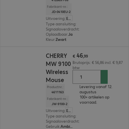
Fabrikant-nr.:
JD-0410EU-2
Uitvoering
:
Europa (Engels)
Type aansluiting
:
Draadloos
Signaaloverdracht
:
2,4 GHz, Via USB-ontvanger
Oplaadbaar
:
Ja
Kleur
:
Zwart
€ 46,99
46
CHERRY
€
,
99
MW 9100
Brutoprijs: € 56,86 incl. € 9,87
btw
Wireless
Mouse
Levering vanaf 12.
Productnr.:
augustus
4611163
100+ artikelen op
Fabrikant-nr.:
voorraad.
JW-9100-2
Uitvoering
:
Europa
Type aansluiting
:
Draadloos
Signaaloverdracht
:
2,4 GHz, Bluetooth, Via US
Gebruik
:
Ambidextrous