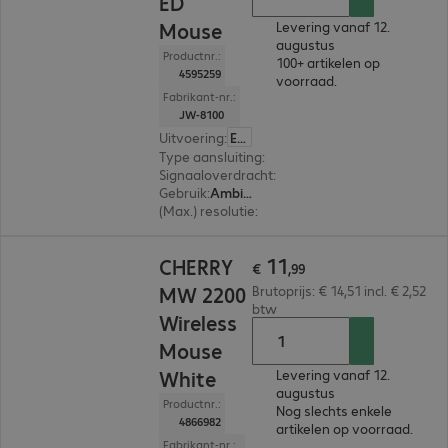
ED
Mouse
Levering vanaf 12.
augustus
Productnr.:
100+ artikelen op
4595259
voorraad.
Fabrikant-nr.:
JW-8100
Uitvoering
:
Europa
Type aansluiting
:
Draadloos
Signaaloverdracht
:
2,4 GHz, Bluetooth, Via US
Gebruik
:
Ambidextrous
(Max.) resolutie
:
Trapsgewijs instelbaar, 3.200 d
€ 11,99
11
CHERRY
€
,
99
MW 2200
Brutoprijs: € 14,51 incl. € 2,52
btw
Wireless
Mouse
White
Levering vanaf 12.
augustus
Productnr.:
Nog slechts enkele
4866982
artikelen op voorraad.
Fabrikant-nr.: