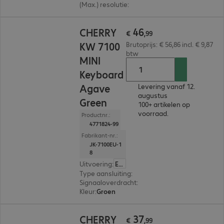
(Max.) resolutie
:
Trapsgewijs instelbaar, 2.400 d
€ 46,99
46
CHERRY
€
,
99
KW 7100
Brutoprijs: € 56,86 incl. € 9,87
btw
MINI
Keyboard
Agave
Levering vanaf 12.
augustus
Green
100+ artikelen op
voorraad.
Productnr.:
4771824-99
Fabrikant-nr.:
JK-7100EU-1
8
Uitvoering
:
Europa (Engels)
Type aansluiting
:
Draadloos
Signaaloverdracht
:
Bluetooth
Kleur
:
Groen
€ 37,99
37
CHERRY
€
,
99