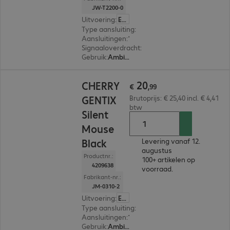
JW-T2200-0
Uitvoering
:
Europa
Type aansluiting
:
Draadloos
Aansluitingen
:
1 x USB-A
Signaaloverdracht
:
2,4 GHz, Via USB-ontvanger
Gebruik
:
Ambidextrous
€ 20,99
20
CHERRY
€
,
99
GENTIX
Brutoprijs: € 25,40 incl. € 4,41
btw
Silent
Mouse
Black
Levering vanaf 12.
augustus
Productnr.:
100+ artikelen op
4209638
voorraad.
Fabrikant-nr.:
JM-0310-2
Uitvoering
:
Europa
Type aansluiting
:
Met kabel
Aansluitingen
:
1 x USB-A
Gebruik
:
Ambidextrous