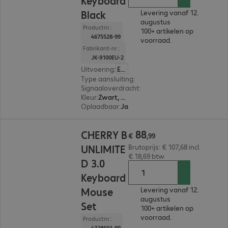
Keyboard
Black
Levering vanaf 12.
augustus
Productnr.:
100+ artikelen op
4675528-99
voorraad.
Fabrikant-nr.:
JK-9100EU-2
Uitvoering
:
Europa (Engels)
Type aansluiting
:
Draadloos
Signaaloverdracht
:
2,4 GHz, Bluetooth, Via US
Kleur
:
Zwart, Zilver
Oplaadbaar
:
Ja
€ 88,99
88
CHERRY B
€
,
99
UNLIMITE
Brutoprijs: € 107,68 incl.
€ 18,69 btw
D 3.0
Keyboard
Mouse
Levering vanaf 12.
augustus
Set
100+ artikelen op
voorraad.
Productnr.:
4128691-99