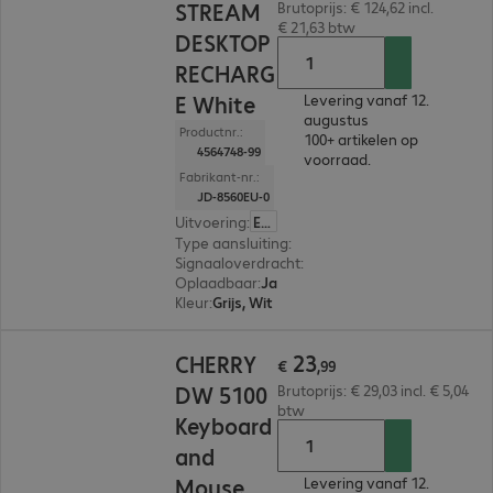
STREAM
Brutoprijs: € 124,62 incl.
€ 21,63 btw
DESKTOP
RECHARG
E White
Levering vanaf 12.
augustus
Productnr.:
100+ artikelen op
4564748-99
voorraad.
Fabrikant-nr.:
JD-8560EU-0
Uitvoering
:
Europa (Engels)
Type aansluiting
:
Draadloos
Signaaloverdracht
:
2,4 GHz, Via USB-ontvanger
Oplaadbaar
:
Ja
Kleur
:
Grijs, Wit
€ 23,99
23
CHERRY
€
,
99
DW 5100
Brutoprijs: € 29,03 incl. € 5,04
btw
Keyboard
and
Mouse
Levering vanaf 12.