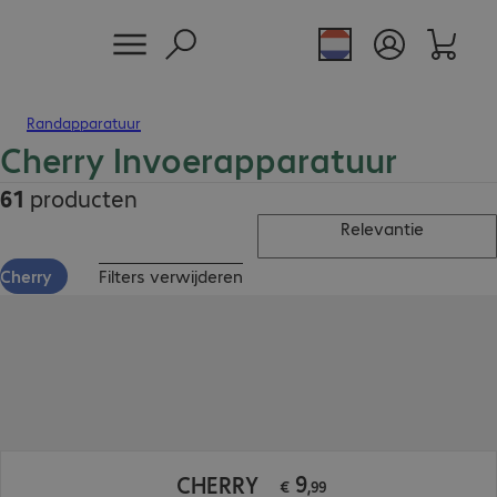
Randapparatuur
Cherry Invoerapparatuur
61
producten
Relevantie
Cherry
Filters verwijderen
€ 9,99
9
CHERRY
€
,
99