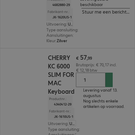
beschikbaar
4682880-29
Stuur me een bericht ind
Fabrikant-nr.:
JK-1620US-1
Uitvoering
:
US (Engels)
Type aansluiting
:
Met kabel
Aansluitingen
:
1 x USB-C
Kleur
:
Zilver
€ 57,99
57
CHERRY
€
,
99
KC 6000
Brutoprijs: € 70,17 incl.
€ 12,18 btw
SLIM FOR
MAC
Keyboard
Levering vanaf 13.
augustus
Productnr.:
Nog slechts enkele
4340412-29
artikelen op voorraad.
Fabrikant-nr.:
JK-1610US-1
Uitvoering
:
US (Engels)
Type aansluiting
:
Met kabel
Aansluitingen
:
1 x USB-A