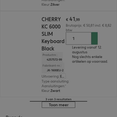
Kleur
:
Zilver
€ 41,99
41
CHERRY
€
,
99
KC 6000
Brutoprijs: € 50,81 incl. € 8,82
btw
SLIM
Keyboard
Black
Levering vanaf 12.
augustus
Productnr.:
Nog slechts enkele
4257572-99
artikelen op voorraad.
Fabrikant-nr.:
JK-1600EU-2
Uitvoering
:
Europa (Engels)
Type aansluiting
:
Met kabel
Aansluitingen
:
1 x USB-A
Kleur
:
Zwart
3 van 3 resultaten
Toon meer