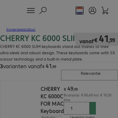
Invoerapparatuur
CHERRY KC 6000 SLIM Keyboard
€ 41,99
41
€
,
99
vanaf
CHERRY KC 6000 SLIM keyboards stand out thanks to their
ultra-sleek and robust design. These keyboards come with SX
scissor technology and a built-in metal plate.
41
3
varianten vanaf
€ 41,99
€
,
99
Relevantie
€ 49,99
49
CHERRY
€
,
99
KC 6000C
Brutoprijs: € 60,49 incl. € 10,50
btw
FOR MAC
Keyboard
Levering zodra
Productnr.: