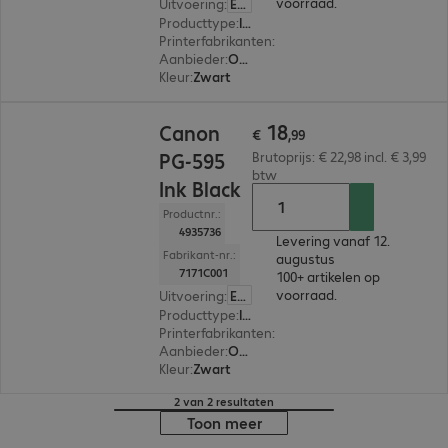
voorraad.
Uitvoering
:
Europa
Producttype
:
Ink
Printerfabrikanten
:
Canon
Aanbieder
:
Origineel
Kleur
:
Zwart
€ 18,99
18
Canon
€
,
99
PG-595
Brutoprijs: € 22,98 incl. € 3,99
btw
Ink Black
Productnr.:
4935736
Levering vanaf 12.
Fabrikant-nr.:
augustus
7171C001
100+ artikelen op
voorraad.
Uitvoering
:
Europa
Producttype
:
Ink
Printerfabrikanten
:
Canon
Aanbieder
:
Origineel
Kleur
:
Zwart
2 van 2 resultaten
Toon meer