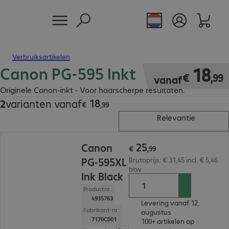
Verbruiksartikelen
Canon PG-595 Inkt
€ 18,99
18
€
,
99
vanaf
Originele Canon-inkt - Voor haarscherpe resultaten.
18
2
varianten vanaf
€ 18,99
€
,
99
Relevantie
€ 25,99
25
Canon
€
,
99
PG-595XL
Brutoprijs: € 31,45 incl. € 5,46
btw
Ink Black
Productnr.:
4935763
Levering vanaf 12.
Fabrikant-nr.:
augustus
7170C001
100+ artikelen op