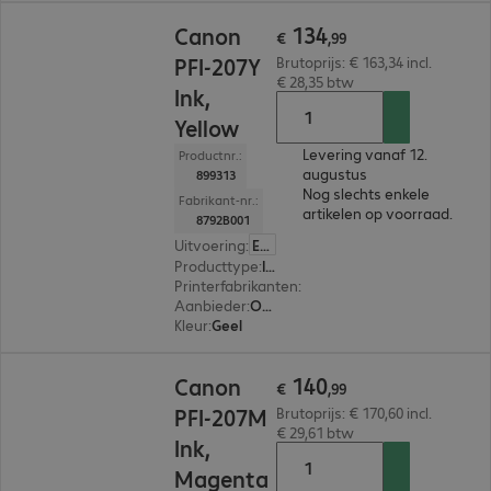
€ 134,99
134
Canon
€
,
99
PFI-207Y
Brutoprijs: € 163,34 incl.
€ 28,35 btw
Ink,
Yellow
Levering vanaf 12.
Productnr.:
augustus
899313
Nog slechts enkele
Fabrikant-nr.:
artikelen op voorraad.
8792B001
Uitvoering
:
Europa
Producttype
:
Ink
Printerfabrikanten
:
Canon
Aanbieder
:
Origineel
Kleur
:
Geel
€ 140,99
140
Canon
€
,
99
PFI-207M
Brutoprijs: € 170,60 incl.
€ 29,61 btw
Ink,
Magenta