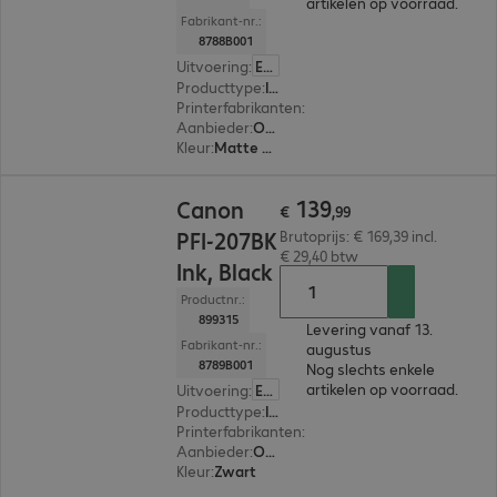
artikelen op voorraad.
Fabrikant-nr.:
8788B001
Uitvoering
:
Europa
Producttype
:
Ink
Printerfabrikanten
:
Canon
Aanbieder
:
Origineel
Kleur
:
Matte black
€ 139,99
139
Canon
€
,
99
PFI-207BK
Brutoprijs: € 169,39 incl.
€ 29,40 btw
Ink, Black
Productnr.:
899315
Levering vanaf 13.
Fabrikant-nr.:
augustus
8789B001
Nog slechts enkele
artikelen op voorraad.
Uitvoering
:
Europa
Producttype
:
Ink
Printerfabrikanten
:
Canon
Aanbieder
:
Origineel
Kleur
:
Zwart