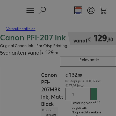
Verbruiksartikelen
Canon PFI-207 Ink
€ 129,30
129
€
,
30
vanaf
Original Canon Ink - For Crisp Printing.
129
5
varianten vanaf
€ 129,30
€
,
30
Relevantie
€ 132,99
132
Canon
€
,
99
PFI-
Brutoprijs: € 160,92 incl.
€ 27,93 btw
207MBK
Ink, Matt
Black
Levering vanaf 12.
augustus
Productnr.:
Nog slechts enkele
899319