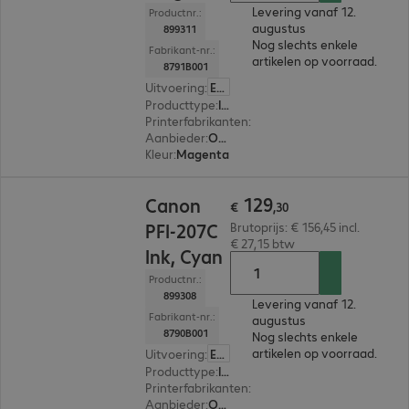
Levering vanaf 12.
Productnr.:
augustus
899311
Nog slechts enkele
Fabrikant-nr.:
artikelen op voorraad.
8791B001
Uitvoering
:
Europa
Producttype
:
Ink
Printerfabrikanten
:
Canon
Aanbieder
:
Origineel
Kleur
:
Magenta
€ 129,30
129
Canon
€
,
30
PFI-207C
Brutoprijs: € 156,45 incl.
€ 27,15 btw
Ink, Cyan
Productnr.:
899308
Levering vanaf 12.
Fabrikant-nr.:
augustus
8790B001
Nog slechts enkele
artikelen op voorraad.
Uitvoering
:
Europa
Producttype
:
Ink
Printerfabrikanten
:
Canon
Aanbieder
:
Origineel