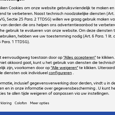
Canon PFI-1000MBK Ink Matte Bl
Productnr.:
Fabrikant-nr.:
4049365
0545C001
Uitvoering
:
Europa
Producttype
:
Ink
Printerfabrikanten
:
Canon
Aanbieder
:
Origineel
Kleur
:
Matte black
Canon PFI-1000M Ink Magenta
Productnr.:
Fabrikant-nr.:
4049364
0548C001
Uitvoering
:
Europa
Producttype
:
Ink
Printerfabrikanten
:
Canon
Aanbieder
:
Origineel
Kleur
:
Magenta