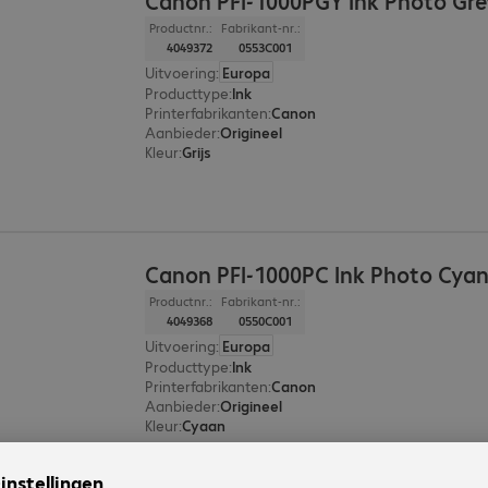
Canon PFI-1000PGY Ink Photo Gr
Productnr.:
Fabrikant-nr.:
4049372
0553C001
Uitvoering
:
Europa
Producttype
:
Ink
Printerfabrikanten
:
Canon
Aanbieder
:
Origineel
Kleur
:
Grijs
Canon PFI-1000PC Ink Photo Cya
Productnr.:
Fabrikant-nr.:
4049368
0550C001
Uitvoering
:
Europa
Producttype
:
Ink
Printerfabrikanten
:
Canon
Aanbieder
:
Origineel
Kleur
:
Cyaan