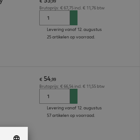
ey
€
,
99
Brutoprijs: € 67,75 incl. € 11,76 btw
Levering vanaf 12. augustus
25 artikelen op voorraad.
54
n
€
,
99
Brutoprijs: € 66,54 incl. € 11,55 btw
Levering vanaf 12. augustus
57 artikelen op voorraad.