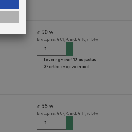
50
€
,
99
Brutoprijs: € 61,70 incl. € 10,71 btw
Levering vanaf 12. augustus
37 artikelen op voorraad.
55
€
,
99
Brutoprijs: € 67,75 incl. € 11,76 btw