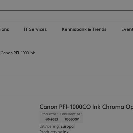
tions
IT Services
Kennisbank & Trends
Even
Canon PFI-1000 Ink
Canon PFI-1000CO Ink Chroma Op
Productnr.:
Fabrikant-nr.:
4049383
0556C001
Uitvoering
:
Europa
Producttype
:
Ink