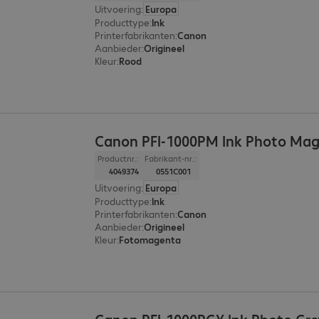
Uitvoering
:
Europa
Producttype
:
Ink
Printerfabrikanten
:
Canon
Aanbieder
:
Origineel
Kleur
:
Rood
Canon PFI-1000PM Ink Photo Ma
Productnr.:
Fabrikant-nr.:
4049374
0551C001
Uitvoering
:
Europa
Producttype
:
Ink
Printerfabrikanten
:
Canon
Aanbieder
:
Origineel
Kleur
:
Fotomagenta