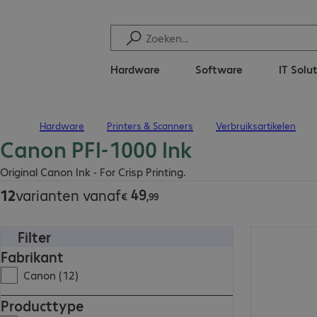
Hardware
Software
IT Solu
Hardware
Printers & Scanners
Verbruiksartikelen
Terug naar startpagina
Canon PFI-1000 Ink
€ 49,99
Original Canon Ink - For Crisp Printing.
49
12
varianten vanaf
€
,
99
Filter
€ 51,99
Fabrikant
Canon (12)
Producttype