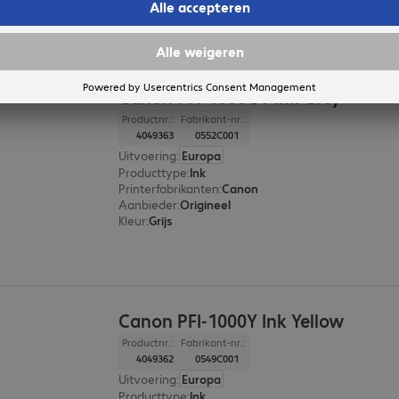
Canon PFI-1000GY Ink Grey
Productnr.:
Fabrikant-nr.:
4049363
0552C001
Uitvoering
:
Europa
Producttype
:
Ink
Printerfabrikanten
:
Canon
Aanbieder
:
Origineel
Kleur
:
Grijs
Canon PFI-1000Y Ink Yellow
Productnr.:
Fabrikant-nr.:
4049362
0549C001
Uitvoering
:
Europa
Producttype
:
Ink