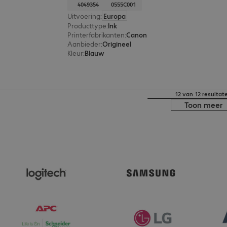
4049354
0555C001
Uitvoering
:
Europa
Producttype
:
Ink
Printerfabrikanten
:
Canon
Aanbieder
:
Origineel
Kleur
:
Blauw
12 van 12 resultat
Toon meer