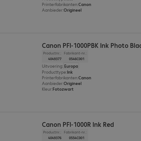
Printerfabrikanten
:
Canon
Aanbieder
:
Origineel
Canon PFI-1000PBK Ink Photo Bla
Productnr.:
Fabrikant-nr.:
4049377
0546C001
Uitvoering
:
Europa
Producttype
:
Ink
Printerfabrikanten
:
Canon
Aanbieder
:
Origineel
Kleur
:
Fotozwart
Canon PFI-1000R Ink Red
Productnr.:
Fabrikant-nr.:
4049376
0554C001