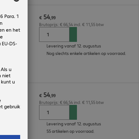
54
ack
€
,
99
Brutoprijs: € 66,54 incl. € 11,55 btw
Levering vanaf 12. augustus
Nog slechts enkele artikelen op voorraad.
54
€
,
99
Brutoprijs: € 66,54 incl. € 11,55 btw
Levering vanaf 12. augustus
55 artikelen op voorraad.