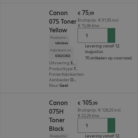
€ 75,99
75
Canon
€
,
99
075 Toner
Brutoprijs: € 91,95 incl.
€ 15,96 btw
Yellow
Productnr.:
4943444
Levering vanaf 12.
Fabrikant-nr.:
augustus
6362C002
70 artikelen op voorraad.
Uitvoering
:
Europa
Producttype
:
Toner
Printerfabrikanten
:
Canon
Aanbieder
:
Origineel
Kleur
:
Geel
€ 105,99
105
Canon
€
,
99
075H
Brutoprijs: € 128,25 incl.
€ 22,26 btw
Toner
Black
Levering vanaf 12.
Productnr.: