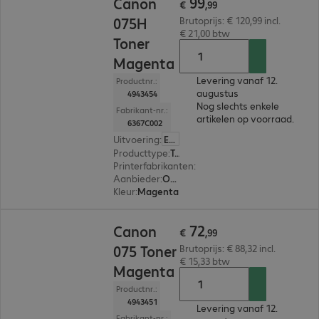
99
Canon
€
,
99
075H
Brutoprijs: € 120,99 incl.
€ 21,00 btw
Toner
Magenta
Levering vanaf 12.
Productnr.:
augustus
4943454
Nog slechts enkele
Fabrikant-nr.:
artikelen op voorraad.
6367C002
Uitvoering
:
Europa
Producttype
:
Toner
Printerfabrikanten
:
Canon
Aanbieder
:
Origineel
Kleur
:
Magenta
€ 72,99
72
Canon
€
,
99
075 Toner
Brutoprijs: € 88,32 incl.
€ 15,33 btw
Magenta
Productnr.:
4943451
Levering vanaf 12.
Fabrikant-nr.: