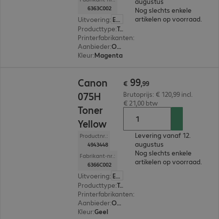
augustus
6363C002
Nog slechts enkele
artikelen op voorraad.
Uitvoering
:
Europa
Producttype
:
Toner
Printerfabrikanten
:
Canon
Aanbieder
:
Origineel
Kleur
:
Magenta
€ 99,99
99
Canon
€
,
99
075H
Brutoprijs: € 120,99 incl.
€ 21,00 btw
Toner
Yellow
Levering vanaf 12.
Productnr.:
augustus
4943448
Nog slechts enkele
Fabrikant-nr.:
artikelen op voorraad.
6366C002
Uitvoering
:
Europa
Producttype
:
Toner
Printerfabrikanten
:
Canon
Aanbieder
:
Origineel
Kleur
:
Geel