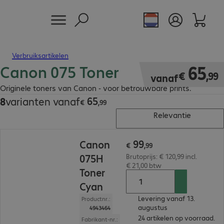
Verbruiksartikelen
Canon 075 Toner
€ 65,99
65
€
,
99
vanaf
Originele toners van Canon - voor betrouwbare prints.
65
8
varianten vanaf
€ 65,99
€
,
99
Relevantie
€ 99,99
99
Canon
€
,
99
075H
Brutoprijs: € 120,99 incl.
€ 21,00 btw
Toner
Cyan
Levering vanaf 13.
Productnr.:
augustus
4943464
24 artikelen op voorraad.
Fabrikant-nr.: