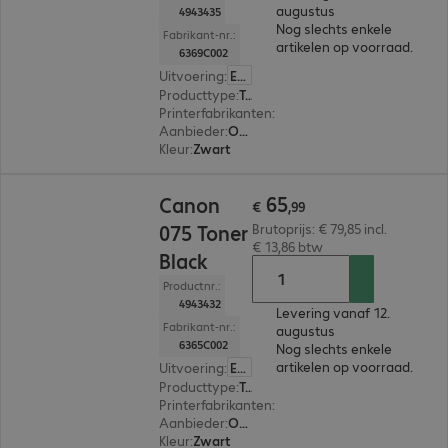
augustus
4943435
Nog slechts enkele
Fabrikant-nr.:
artikelen op voorraad.
6369C002
Uitvoering
:
Europa
Producttype
:
Toner
Printerfabrikanten
:
Canon
Aanbieder
:
Origineel
Kleur
:
Zwart
€ 65,99
65
Canon
€
,
99
075 Toner
Brutoprijs: € 79,85 incl.
€ 13,86 btw
Black
Productnr.:
4943432
Levering vanaf 12.
Fabrikant-nr.:
augustus
6365C002
Nog slechts enkele
artikelen op voorraad.
Uitvoering
:
Europa
Producttype
:
Toner
Printerfabrikanten
:
Canon
Aanbieder
:
Origineel
Kleur
:
Zwart