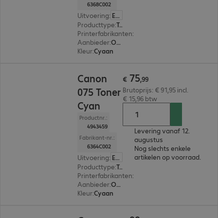
6368C002
Uitvoering
:
Europa
Producttype
:
Toner
Printerfabrikanten
:
Canon
Aanbieder
:
Origineel
Kleur
:
Cyaan
€ 75,99
75
Canon
€
,
99
075 Toner
Brutoprijs: € 91,95 incl.
€ 15,96 btw
Cyan
Productnr.:
4943459
Levering vanaf 12.
Fabrikant-nr.:
augustus
6364C002
Nog slechts enkele
artikelen op voorraad.
Uitvoering
:
Europa
Producttype
:
Toner
Printerfabrikanten
:
Canon
Aanbieder
:
Origineel
Kleur
:
Cyaan
€ 99,99