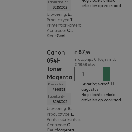
Nog slechts enkele
Fabrikant-nr.:
artikelen op voorraad.
3025C002
Uitvoering
:
Europa
Producttype
:
Toner
Printerfabrikanten
:
Canon
Aanbieder
:
Origineel
Kleur
:
Geel
€ 87,99
87
Canon
€
,
99
054H
Brutoprijs: € 106,47 incl.
€ 18,48 btw
Toner
Magenta
Levering vanaf 11.
Productnr.:
augustus
4360525
Nog slechts enkele
Fabrikant-nr.:
artikelen op voorraad.
3026C002
Uitvoering
:
Europa
Producttype
:
Toner
Printerfabrikanten
:
Canon
Aanbieder
:
Origineel
Kleur
:
Magenta