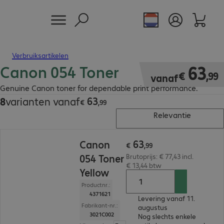
Verbruiksartikelen
Canon 054 Toner
€ 63,99
63
€
,
99
vanaf
Genuine Canon toner for dependable print performance.
63
8
varianten vanaf
€ 63,99
€
,
99
Relevantie
€ 63,99
63
Canon
€
,
99
054 Toner
Brutoprijs: € 77,43 incl.
€ 13,44 btw
Yellow
Productnr.:
4371621
Levering vanaf 11.
Fabrikant-nr.:
augustus
3021C002
Nog slechts enkele