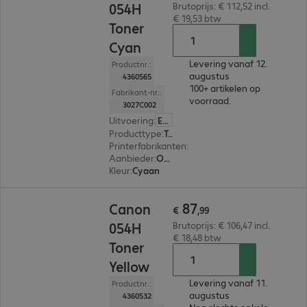
054H
Brutoprijs: € 112,52 incl.
€ 19,53 btw
Toner
Cyan
Levering vanaf 12.
Productnr.:
augustus
4360565
100+ artikelen op
Fabrikant-nr.:
voorraad.
3027C002
Uitvoering
:
Europa
Producttype
:
Toner
Printerfabrikanten
:
Canon
Aanbieder
:
Origineel
Kleur
:
Cyaan
€ 87,99
87
Canon
€
,
99
054H
Brutoprijs: € 106,47 incl.
€ 18,48 btw
Toner
Yellow
Levering vanaf 11.
Productnr.:
augustus
4360532