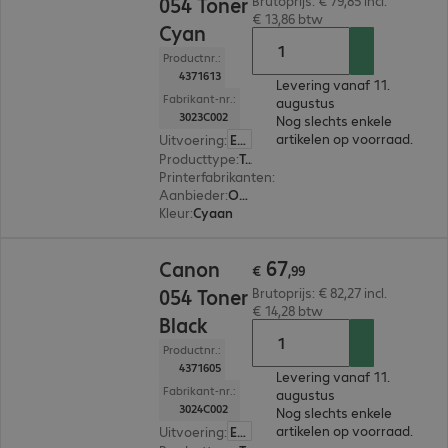
054 Toner
Brutoprijs: € 79,85 incl.
€ 13,86 btw
Cyan
Productnr.:
4371613
Levering vanaf 11.
Fabrikant-nr.:
augustus
3023C002
Nog slechts enkele
artikelen op voorraad.
Uitvoering
:
Europa
Producttype
:
Toner
Printerfabrikanten
:
Canon
Aanbieder
:
Origineel
Kleur
:
Cyaan
€ 67,99
67
Canon
€
,
99
054 Toner
Brutoprijs: € 82,27 incl.
€ 14,28 btw
Black
Productnr.:
4371605
Levering vanaf 11.
Fabrikant-nr.:
augustus
3024C002
Nog slechts enkele
artikelen op voorraad.
Uitvoering
:
Europa