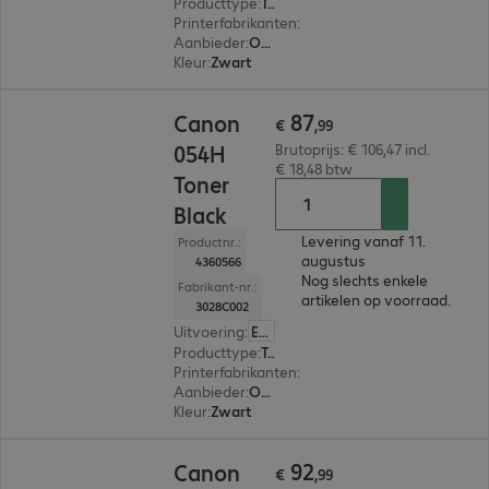
Producttype
:
Toner
Printerfabrikanten
:
Canon
Aanbieder
:
Origineel
Kleur
:
Zwart
€ 87,99
87
Canon
€
,
99
054H
Brutoprijs: € 106,47 incl.
€ 18,48 btw
Toner
Black
Levering vanaf 11.
Productnr.:
augustus
4360566
Nog slechts enkele
Fabrikant-nr.:
artikelen op voorraad.
3028C002
Uitvoering
:
Europa
Producttype
:
Toner
Printerfabrikanten
:
Canon
Aanbieder
:
Origineel
Kleur
:
Zwart
€ 92,99
92
Canon
€
,
99