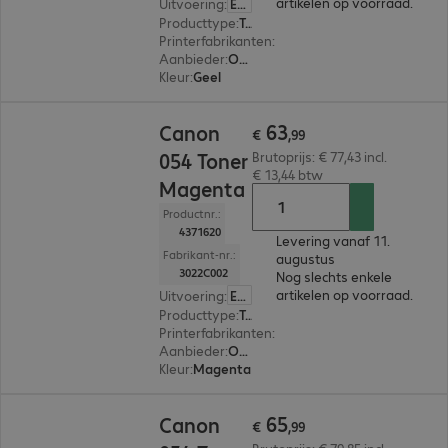
artikelen op voorraad.
Uitvoering
:
Europa
Producttype
:
Toner
Printerfabrikanten
:
Canon
Aanbieder
:
Origineel
Kleur
:
Geel
€ 63,99
63
Canon
€
,
99
054 Toner
Brutoprijs: € 77,43 incl.
€ 13,44 btw
Magenta
Productnr.:
4371620
Levering vanaf 11.
Fabrikant-nr.:
augustus
3022C002
Nog slechts enkele
artikelen op voorraad.
Uitvoering
:
Europa
Producttype
:
Toner
Printerfabrikanten
:
Canon
Aanbieder
:
Origineel
Kleur
:
Magenta
€ 65,99
65
Canon
€
,
99