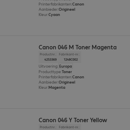
Printerfabrikanten
:
Canon
Aanbieder
:
Origineel
Kleur
:
Cyaan
Canon 046 M Toner Magenta
Productnr.:
Fabrikant-nr.:
4253369
1248C002
Uitvoering
:
Europa
Producttype
:
Toner
Printerfabrikanten
:
Canon
Aanbieder
:
Origineel
Kleur
:
Magenta
Canon 046 Y Toner Yellow
Productnr.:
Fabrikant-nr.: