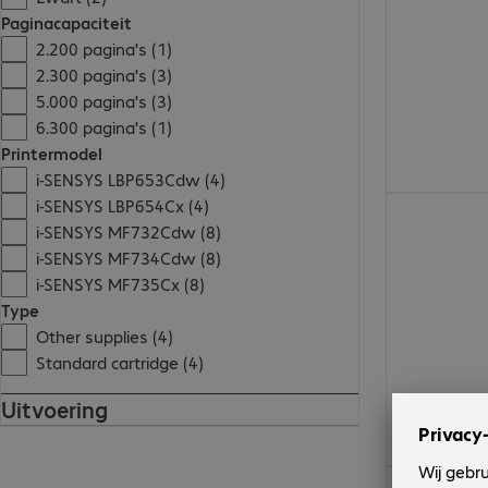
Paginacapaciteit
2.200 pagina's (1)
2.300 pagina's (3)
5.000 pagina's (3)
6.300 pagina's (1)
Printermodel
i-SENSYS LBP653Cdw (4)
i-SENSYS LBP654Cx (4)
€ 73,99
i-SENSYS MF732Cdw (8)
i-SENSYS MF734Cdw (8)
i-SENSYS MF735Cx (8)
Type
Other supplies (4)
Standard cartridge (4)
Uitvoering
€ 147,99