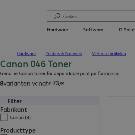
Hardware
Software
IT Solu
Hardware
Printers & Scanners
Verbruiksartikelen
Terug naar startpagina
Canon 046 Toner
€ 73,99
Genuine Canon toner for dependable print performance.
73
8
varianten vanaf
€
,
99
Filter
€ 86,99
Fabrikant
Canon (8)
Producttype