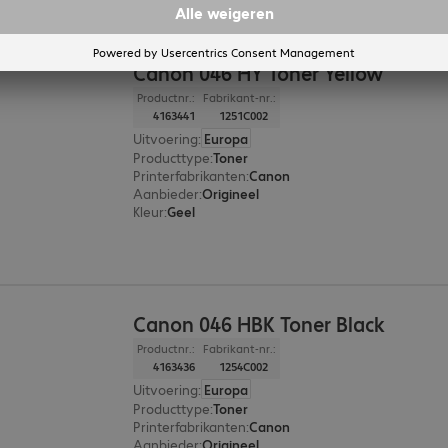
Canon 046 HY Toner Yellow
Productnr.:
Fabrikant-nr.:
4163441
1251C002
Uitvoering
:
Europa
Producttype
:
Toner
Printerfabrikanten
:
Canon
Aanbieder
:
Origineel
Kleur
:
Geel
Canon 046 HBK Toner Black
Productnr.:
Fabrikant-nr.:
4163436
1254C002
Uitvoering
:
Europa
Producttype
:
Toner
Printerfabrikanten
:
Canon
Aanbieder
:
Origineel