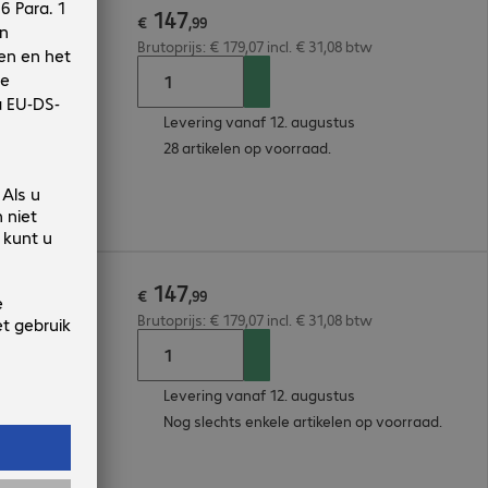
147
€
,
99
Brutoprijs: € 179,07 incl. € 31,08 btw
Levering vanaf 12. augustus
28 artikelen op voorraad.
147
€
,
99
Brutoprijs: € 179,07 incl. € 31,08 btw
Levering vanaf 12. augustus
Nog slechts enkele artikelen op voorraad.