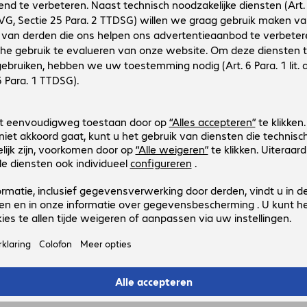
Canon 046 HC Toner Cyan
Productnr.:
Fabrikant-nr.:
4163446
1253C002
Uitvoering
:
Europa
Producttype
:
Toner
Printerfabrikanten
:
Canon
Aanbieder
:
Origineel
Kleur
:
Cyaan
Canon 046 HM Toner Magenta
Productnr.:
Fabrikant-nr.:
4163443
1252C002
Uitvoering
:
Europa
Producttype
:
Toner
Printerfabrikanten
:
Canon
Aanbieder
:
Origineel
Kleur
:
Magenta