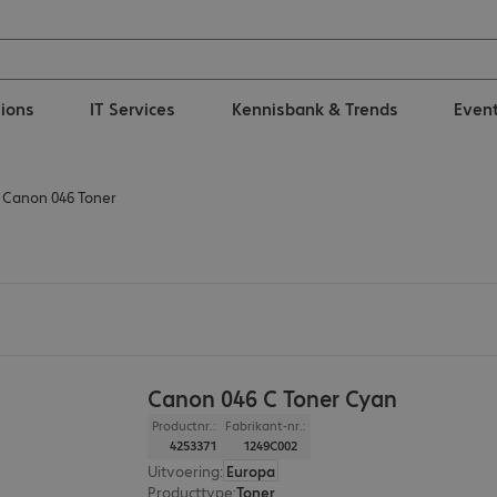
tions
IT Services
Kennisbank & Trends
Even
Canon 046 Toner
Canon 046 C Toner Cyan
Productnr.:
Fabrikant-nr.:
4253371
1249C002
Uitvoering
:
Europa
Producttype
:
Toner