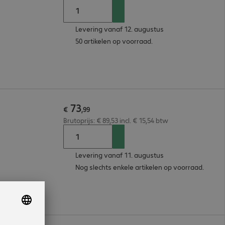
Levering vanaf 12. augustus
50 artikelen op voorraad.
73
€
,
99
Brutoprijs: € 89,53 incl. € 15,54 btw
Levering vanaf 11. augustus
Nog slechts enkele artikelen op voorraad.