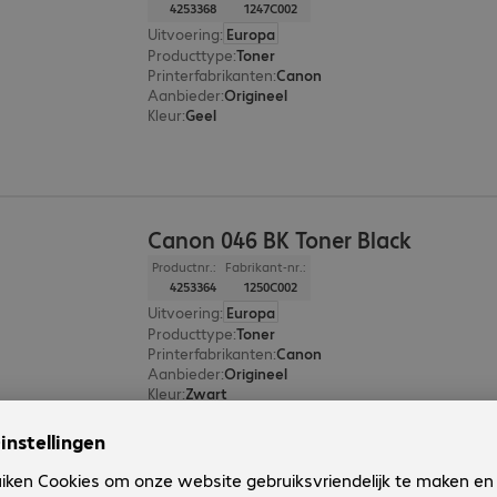
4253368
1247C002
Uitvoering
:
Europa
Producttype
:
Toner
Printerfabrikanten
:
Canon
Aanbieder
:
Origineel
Kleur
:
Geel
Canon 046 BK Toner Black
Productnr.:
Fabrikant-nr.:
4253364
1250C002
Uitvoering
:
Europa
Producttype
:
Toner
Printerfabrikanten
:
Canon
Aanbieder
:
Origineel
Kleur
:
Zwart