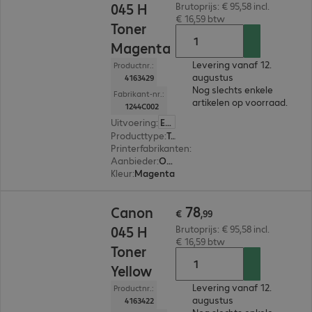
045 H
Brutoprijs: € 95,58 incl.
€ 16,59 btw
Toner
Magenta
Levering vanaf 12.
Productnr.:
augustus
4163429
Nog slechts enkele
Fabrikant-nr.:
artikelen op voorraad.
1244C002
Uitvoering
:
Europa
Producttype
:
Toner
Printerfabrikanten
:
Canon
Aanbieder
:
Origineel
Kleur
:
Magenta
€ 78,99
78
Canon
€
,
99
045 H
Brutoprijs: € 95,58 incl.
€ 16,59 btw
Toner
Yellow
Levering vanaf 12.
Productnr.:
augustus
4163422