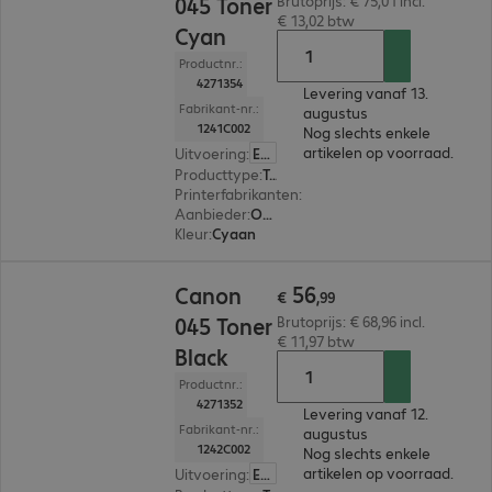
045 Toner
Brutoprijs: € 75,01 incl.
€ 13,02 btw
Cyan
Productnr.:
4271354
Levering vanaf 13.
Fabrikant-nr.:
augustus
1241C002
Nog slechts enkele
artikelen op voorraad.
Uitvoering
:
Europa
Producttype
:
Toner
Printerfabrikanten
:
Canon
Aanbieder
:
Origineel
Kleur
:
Cyaan
€ 56,99
56
Canon
€
,
99
045 Toner
Brutoprijs: € 68,96 incl.
€ 11,97 btw
Black
Productnr.:
4271352
Levering vanaf 12.
Fabrikant-nr.:
augustus
1242C002
Nog slechts enkele
artikelen op voorraad.
Uitvoering
:
Europa