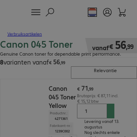
Verbruiksartikelen
Canon 045 Toner
€ 56,99
56
€
,
99
vanaf
Genuine Canon toner for dependable print performance.
56
8
varianten vanaf
€ 56,99
€
,
99
Relevantie
€ 71,99
71
Canon
€
,
99
045 Toner
Brutoprijs: € 87,11 incl.
€ 15,12 btw
Yellow
Productnr.:
4271361
Levering vanaf 13.
Fabrikant-nr.:
augustus
1239C002
Nog slechts enkele