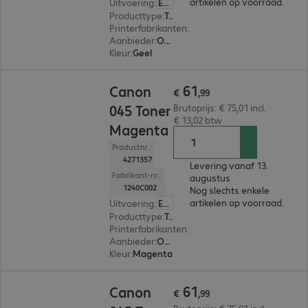
artikelen op voorraad.
Uitvoering
:
Europa
Producttype
:
Toner
Printerfabrikanten
:
Canon
Aanbieder
:
Origineel
Kleur
:
Geel
€ 61,99
61
Canon
€
,
99
045 Toner
Brutoprijs: € 75,01 incl.
€ 13,02 btw
Magenta
Productnr.:
4271357
Levering vanaf 13.
Fabrikant-nr.:
augustus
1240C002
Nog slechts enkele
artikelen op voorraad.
Uitvoering
:
Europa
Producttype
:
Toner
Printerfabrikanten
:
Canon
Aanbieder
:
Origineel
Kleur
:
Magenta
€ 61,99
61
Canon
€
,
99