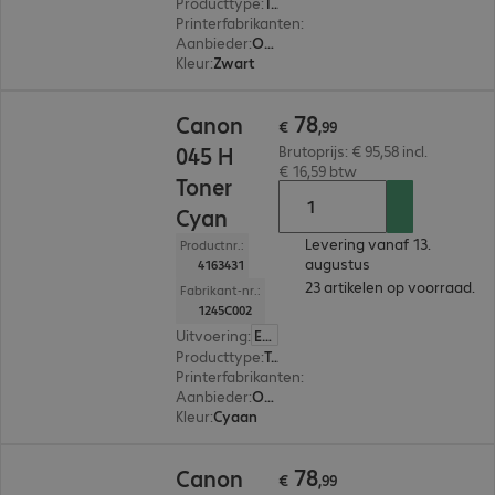
Producttype
:
Toner
Printerfabrikanten
:
Canon
Aanbieder
:
Origineel
Kleur
:
Zwart
€ 78,99
78
Canon
€
,
99
045 H
Brutoprijs: € 95,58 incl.
€ 16,59 btw
Toner
Cyan
Levering vanaf 13.
Productnr.:
augustus
4163431
23 artikelen op voorraad.
Fabrikant-nr.:
1245C002
Uitvoering
:
Europa
Producttype
:
Toner
Printerfabrikanten
:
Canon
Aanbieder
:
Origineel
Kleur
:
Cyaan
€ 78,99
78
Canon
€
,
99