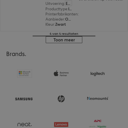
Uitvoering
:
Europa
Producttype
:
Ink
Printerfabrikanten
:
Brother
Aanbieder
:
Origineel
Kleur
:
Zwart
4 van 4 resultaten
Toon meer
Brands.