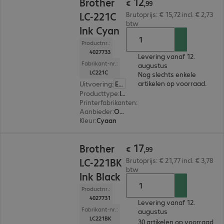
12
Brother
€
,
99
LC-221C
Brutoprijs: € 15,72 incl. € 2,73
btw
Ink Cyan
Productnr.:
4027733
Levering vanaf 12.
Fabrikant-nr.:
augustus
LC221C
Nog slechts enkele
artikelen op voorraad.
Uitvoering
:
Europa
Producttype
:
Ink
Printerfabrikanten
:
Brother
Aanbieder
:
Origineel
Kleur
:
Cyaan
€ 17,99
17
Brother
€
,
99
LC-221BK
Brutoprijs: € 21,77 incl. € 3,78
btw
Ink Black
Productnr.:
4027731
Levering vanaf 12.
Fabrikant-nr.:
augustus
LC221BK
30 artikelen op voorraad.