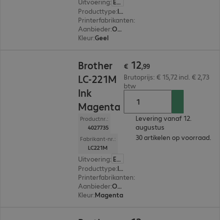
Uitvoering
:
Europa
Producttype
:
Ink
Printerfabrikanten
:
Brother
Aanbieder
:
Origineel
Kleur
:
Geel
€ 12,99
12
Brother
€
,
99
LC-221M
Brutoprijs: € 15,72 incl. € 2,73
btw
Ink
Magenta
Levering vanaf 12.
Productnr.:
augustus
4027735
30 artikelen op voorraad.
Fabrikant-nr.:
LC221M
Uitvoering
:
Europa
Producttype
:
Ink
Printerfabrikanten
:
Brother
Aanbieder
:
Origineel
Kleur
:
Magenta
€ 12,99