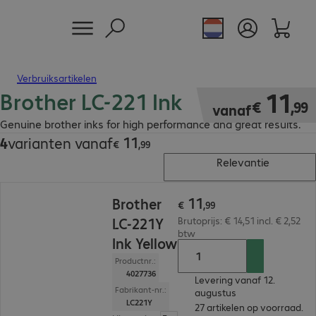
Verbruiksartikelen
Brother LC-221 Ink
€ 11,99
11
€
,
99
vanaf
Genuine brother inks for high performance and great results.
11
4
varianten vanaf
€ 11,99
€
,
99
Relevantie
€ 11,99
11
Brother
€
,
99
LC-221Y
Brutoprijs: € 14,51 incl. € 2,52
btw
Ink Yellow
Productnr.:
4027736
Levering vanaf 12.
Fabrikant-nr.:
augustus
LC221Y
27 artikelen op voorraad.