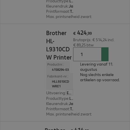
Producttype
:
Laser printer
Kleurendruk
:
Ja
Printformaat
:
Tot max. A4
Max. printsnelheid zwart
:
40,0 pag./minuut
€ 424,99
424
Brother
€
,
99
HL-
Brutoprijs: € 514,24 incl.
€ 89,25 btw
L9310CD
W Printer
Levering vanaf 11.
Productnr.:
augustus
4158294-03
Nog slechts enkele
Fabrikant-nr.:
artikelen op voorraad.
HLL9310CD
WRE1
Uitvoering
:
Europa
Producttype
:
Laser printer
Kleurendruk
:
Ja
Printformaat
:
Tot max. A4
Max. printsnelheid zwart
:
31,0 pag./minuut
€ 414,99
414