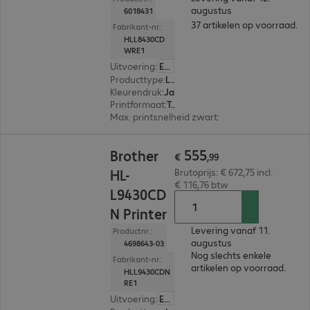
augustus
6018431
37 artikelen op voorraad.
Fabrikant-nr.:
HLL8430CD
WRE1
Uitvoering
:
Europa
Producttype
:
Laser printer
Kleurendruk
:
Ja
Printformaat
:
Tot max. A4
Max. printsnelheid zwart
:
31,0 pag./minuut
€ 555,99
555
Brother
€
,
99
HL-
Brutoprijs: € 672,75 incl.
€ 116,76 btw
L9430CD
N Printer
Levering vanaf 11.
Productnr.:
augustus
4698643-03
Nog slechts enkele
Fabrikant-nr.:
artikelen op voorraad.
HLL9430CDN
RE1
Uitvoering
:
Europa