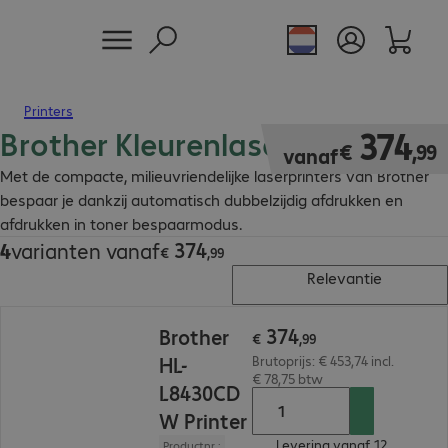
Printers
Brother Kleurenlaserprinter
€ 374,99
374
€
,
99
vanaf
Met de compacte, milieuvriendelijke laserprinters van Brother
bespaar je dankzij automatisch dubbelzijdig afdrukken en
afdrukken in toner bespaarmodus.
374
4
varianten vanaf
€ 374,99
€
,
99
Relevantie
€ 374,99
374
Brother
€
,
99
HL-
Brutoprijs: € 453,74 incl.
€ 78,75 btw
L8430CD
W Printer
Levering vanaf 12.
Productnr.: