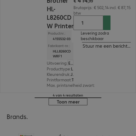
Brother
€
,
99
HL-
Brutoprijs: € 502,14 incl. € 87,15
btw
L8260CD
W Printer
Levering zodra
Productnr.:
beschikbaar
4155532-03
Stuur me een bericht ind
Fabrikant-nr.:
HLL8260CD
WRF1
Uitvoering
:
Europa
Producttype
:
Laser printer
Kleurendruk
:
Ja
Printformaat
:
Tot max. A4
Max. printsnelheid zwart
:
31,0 pag./minuut
4 van 4 resultaten
Toon meer
Brands.