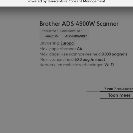
Brother ADS-4900W Scanner
Productnr.:
Fabrikant-nr.:
4647575
ADS4900WRE1
Uitvoering
:
Europa
Max. papierformaat
:
A4
Max. dagelijkse scanhoeveelheid
:
9.000 pagina's
Max. scansnelheid
:
60.0 pag./minuut
Netwerk- en mobiele verbindingen
:
Wi-Fi
7 van 7 resultate
Toon meer