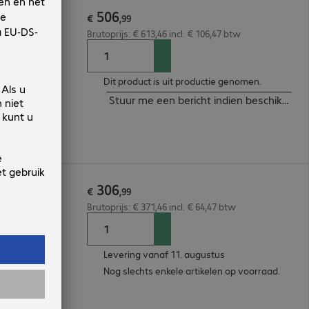
506
€
,
99
Brutoprijs: € 613,46 incl. € 106,47 btw
Dit product is uit productie genomen.
Stuur me een bericht indien beschikbaar
306
€
,
99
Brutoprijs: € 371,46 incl. € 64,47 btw
Levering vanaf 11. augustus
Nog slechts enkele artikelen op voorraad.