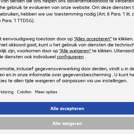
Brother ADS-4500W Scanner
Productnr.:
Fabrikant-nr.:
4652309-03
ADS4500WRE1
Uitvoering
:
Europa
Max. papierformaat
:
A4
Max. dagelijkse scanhoeveelheid
:
5000 pagina's
Max. scansnelheid
:
35.0 pag./minuut
Netwerk- en mobiele verbindingen
:
Wi-Fi
Brother ADS-4100 Scanner
Productnr.:
Fabrikant-nr.:
4648706-03
ADS4100RE1
Uitvoering
:
Europa
Max. papierformaat
:
A4
Max. dagelijkse scanhoeveelheid
:
5000 pagina's
Max. scansnelheid
:
35.0 pag./minuut
Aansluitingen
:
1 x USB-A 2.0, 1 x USB-B 3.0