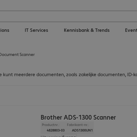
tions
IT Services
Kennisbank & Trends
Even
 Document Scanner
 kunt meerdere documenten, zoals zakelijke documenten, ID-kaa
Brother ADS-1300 Scanner
Productnr.:
Fabrikant-nr.:
4828803-03
ADS1300UN1