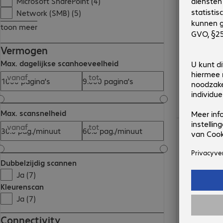
Microsoft SharePoint (4)
Network (SMB) (5)
toon meer
Vermogen
Max. dagelijkse scanhoeveelheid
vanaf
tot
Max. scansnelheid
€ 306,99
vanaf
tot
Dubbelzijdig scannen
Ja (7)
Kleurenscan
Ja (7)
Connectivity