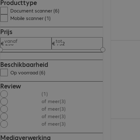
Producttype
Document scanner (6)
Mobile scanner (1)
Prijs
vanaf
tot
€ 297,99
Beschikbaarheid
Op voorraad (6)
Review
(1)
of meer
(3)
of meer
(3)
of meer
(3)
€ 453,99
of meer
(3)
Mediaverwerking