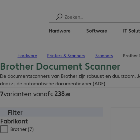
Hardware
Software
IT Solu
Hardware
Printers & Scanners
Scanners
Brother
Terug naar startpagina
Brother Document Scanner
€ 238,99
De documentscanners van Brother zijn robuust en duurzaam. Je
dankzij de automatische documentinvoer (ADF).
238
7
varianten vanaf
€
,
99
Filter
€ 238,99
Fabrikant
Brother (7)