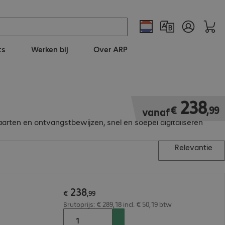
ts
Werken bij
Over ARP
€ 238,99
238
€
,
99
vanaf
rten en ontvangstbewijzen, snel en soepel digitaliseren
Relevantie
238
€
,
99
Brutoprijs: € 289,18 incl. € 50,19 btw