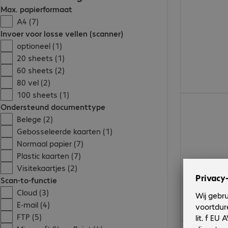
Max. papierformaat
A4 (7)
Invoer voor losse vellen (scanner)
optioneel (1)
20 sheets (1)
60 sheets (2)
80 vel (2)
100 sheets (1)
€ 332,99
Ondersteund documenttype
Belege (2)
Gebosseleerde kaarten (1)
Normaal papier (7)
Plastic kaarten (7)
Visitekaartjes (2)
Scan-to-functie
Cloud (3)
E-mail (4)
FTP (5)
€ 506,99