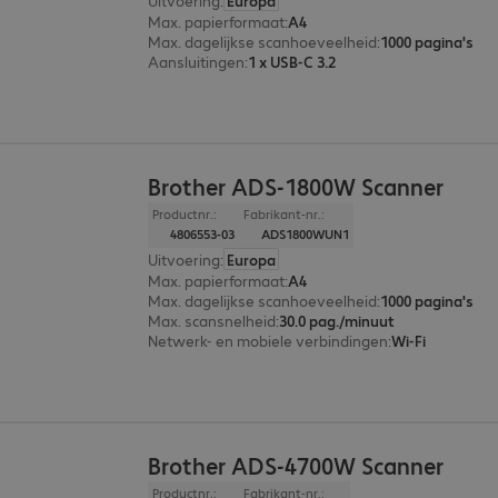
Uitvoering
:
Europa
Max. papierformaat
:
A4
Max. dagelijkse scanhoeveelheid
:
1000 pagina's
Aansluitingen
:
1 x USB-C 3.2
Brother ADS-1800W Scanner
Productnr.:
Fabrikant-nr.:
4806553-03
ADS1800WUN1
Uitvoering
:
Europa
Max. papierformaat
:
A4
Max. dagelijkse scanhoeveelheid
:
1000 pagina's
Max. scansnelheid
:
30.0 pag./minuut
Netwerk- en mobiele verbindingen
:
Wi-Fi
Brother ADS-4700W Scanner
Productnr.:
Fabrikant-nr.: