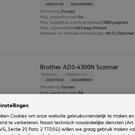
4652311-03
ADS4700WRE1
Uitvoering
:
Europa
Max. papierformaat
:
A4
Max. dagelijkse scanhoeveelheid
:
5000 pagina's
Max. scansnelheid
:
40.0 pag./minuut
Netwerk- en mobiele verbindingen
:
Wi-Fi, Ethernet
Brother ADS-4300N Scanner
Productnr.:
Fabrikant-nr.:
4652310-03
ADS4300NRE1
Uitvoering
:
Europa
Max. papierformaat
:
A4
Max. dagelijkse scanhoeveelheid
:
6000 pagina's
Max. scansnelheid
:
40.0 pag./minuut
Netwerk- en mobiele verbindingen
:
Ethernet