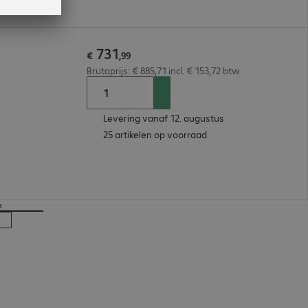
731
€
,
99
Brutoprijs: € 885,71 incl. € 153,72 btw
Levering vanaf 12. augustus
25 artikelen op voorraad.
n