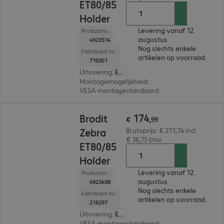
ET80/85
Holder
Levering vanaf 12.
Productnr.:
augustus
4923514
Nog slechts enkele
Fabrikant-nr.:
artikelen op voorraad.
710301
Uitvoering
:
Europa
Montagemogelijkheid
:
Dashboard, Wand, Beve
VESA montagestandaard
:
75 x 75 mm
€ 174,99
174
Brodit
€
,
99
Zebra
Brutoprijs: € 211,74 incl.
€ 36,75 btw
ET80/85
Holder
Levering vanaf 12.
Productnr.:
augustus
4923498
Nog slechts enkele
Fabrikant-nr.:
artikelen op voorraad.
216297
Uitvoering
:
Europa
VESA montagestandaard
:
75 x 75 mm