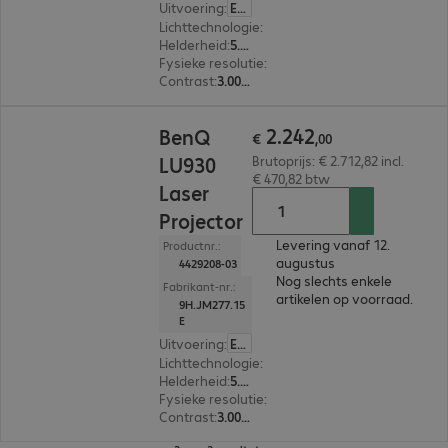
Uitvoering
:
Europa
Lichttechnologie
:
Laser
Helderheid
:
5.500 ANSI-lumen
Fysieke resolutie
:
1.920 x 1.200 WUXGA
Contrast
:
3.000.000:1
€ 2.242,00
2
.
242
BenQ
€
,
00
LU930
Brutoprijs: € 2.712,82 incl.
€ 470,82 btw
Laser
Projector
Levering vanaf 12.
Productnr.:
augustus
4429208-03
Nog slechts enkele
Fabrikant-nr.:
artikelen op voorraad.
9H.JM277.15
E
Uitvoering
:
Europa
Lichttechnologie
:
Laser
Helderheid
:
5.000 ANSI-lumen
Fysieke resolutie
:
1.920 x 1.200 WUXGA
Contrast
:
3.000.000:1