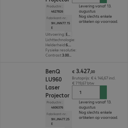
Levering vanaf 13.
Productnr.:
augustus
4627826
Nog slechts enkele
Fabrikant-nr.:
artikelen op voorraad.
9H.JNN77.15
E
Uitvoering
:
Europa
Lichttechnologie
:
Laser
Helderheid
:
6.000 ANSI-lumen
Fysieke resolutie
:
1.920 x 1.200 WUXGA
Contrast
:
3.000.000:1
€ 3.427,00
3
.
427
BenQ
€
,
00
LU960
Brutoprijs: € 4.146,67 incl.
€ 719,67 btw
Laser
Projector
Levering vanaf 13.
Productnr.:
augustus
4606376
Nog slechts enkele
Fabrikant-nr.:
artikelen op voorraad.
9H.JN477.25
E