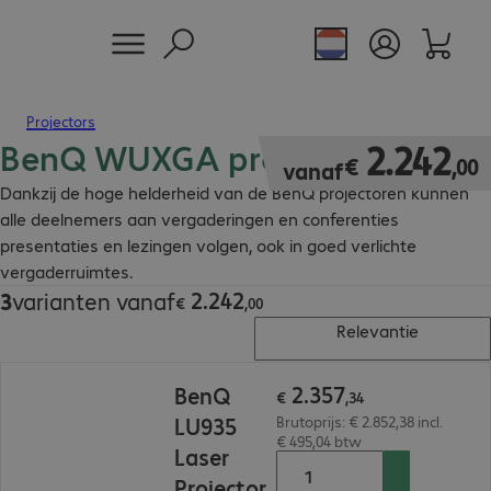
Projectors
BenQ WUXGA projectoren
€ 2.242,00
2
.
242
€
,
00
vanaf
Dankzij de hoge helderheid van de BenQ projectoren kunnen
alle deelnemers aan vergaderingen en conferenties
presentaties en lezingen volgen, ook in goed verlichte
vergaderruimtes.
2
.
242
3
varianten vanaf
€ 2.242,00
€
,
00
Relevantie
€ 2.357,34
2
.
357
BenQ
€
,
34
LU935
Brutoprijs: € 2.852,38 incl.
€ 495,04 btw
Laser
Projector