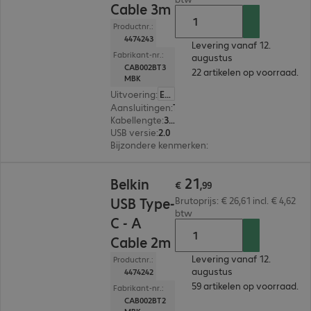
Cable 3m
Productnr.:
4474243
Levering vanaf 12.
Fabrikant-nr.:
augustus
CAB002BT3
22 artikelen op voorraad.
MBK
Uitvoering
:
Europa
Aansluitingen
:
Type-C | Type-A
Kabellengte
:
3 m
USB versie
:
2.0
Bijzondere kenmerken
:
Textile sheath
€ 21,99
21
Belkin
€
,
99
USB Type-
Brutoprijs: € 26,61 incl. € 4,62
btw
C - A
Cable 2m
Levering vanaf 12.
Productnr.:
augustus
4474242
59 artikelen op voorraad.
Fabrikant-nr.:
CAB002BT2