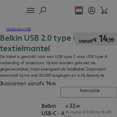
Verbinding USB
Belkin USB 2.0 type C - A kabel
€ 14,99
14
€
,
99
vanaf
textielmantel
De kabel is geschikt voor een USB type C naar USB type A
verbinding of andersom. Hij kan worden gebruikt als
gegevenskabel, maar evengoed als laadkabel. Daarnaast
doorstaat hij tot wel 30.000 buigingen en is hij dankzij de
textielmantel bijzonder robuust.
14
3
varianten vanaf
€ 14,99
€
,
99
Relevantie
€ 22,99
22
Belkin
€
,
99
USB-C - A
Brutoprijs: € 27,82 incl. € 4,83
btw