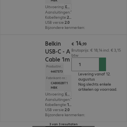
MBK
Uitvoering
:
Europa
Aansluitingen
:
Type-C | Type-A
Kabellengte
:
2 m
USB versie
:
2.0
Bijzondere kenmerken
:
Textile sheath
€ 14,99
14
Belkin
€
,
99
USB-C - A
Brutoprijs: € 18,14 incl. € 3,15
btw
Cable 1m
Productnr.:
4467373
Levering vanaf 12.
Fabrikant-nr.:
augustus
CAB002BT1
Nog slechts enkele
MBK
artikelen op voorraad.
Uitvoering
:
Europa
Aansluitingen
:
Type-C | Type-A
Kabellengte
:
1 m
USB versie
:
2.0
Bijzondere kenmerken
:
Textile sheath
3 van 3 resultaten