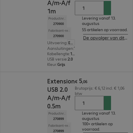
A/m-A/f
1m
Levering vanaf 13.
Productnr.:
augustus
270900
55 artikelen op voorraad.
Fabrikant-nr.:
270900
De opvolger van dit product bekijken
Uitvoering
:
Europa
Aansluitingen
:
Type-A male | Type-A female
Kabellengte
:
1 m
USB versie
:
2.0
Kleur
:
Grijs
€ 5,06
5
Extension
€
,
06
USB 2.0
Brutoprijs: € 6,12 incl. € 1,06
btw
A/m-A/f
0.5m
Levering vanaf 13.
Productnr.:
augustus
270899
100+ artikelen op
Fabrikant-nr.:
voorraad.
270899