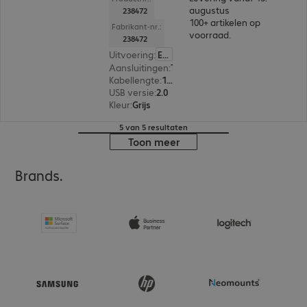
augustus
238472
100+ artikelen op
Fabrikant-nr.:
voorraad.
238472
Uitvoering
:
Europa
Aansluitingen
:
Type-A male | Type-A female
Kabellengte
:
1,8 m
USB versie
:
2.0
Kleur
:
Grijs
5 van 5 resultaten
Toon meer
Brands.