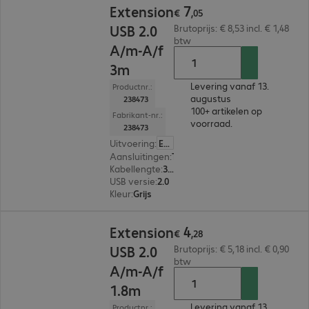
7
Extension
€
,
05
USB 2.0
Brutoprijs: € 8,53 incl. € 1,48
btw
A/m-A/f
3m
Levering vanaf 13.
Productnr.:
augustus
238473
100+ artikelen op
Fabrikant-nr.:
voorraad.
238473
Uitvoering
:
Europa
Aansluitingen
:
Type-A male | Type-A female
Kabellengte
:
3 m
USB versie
:
2.0
Kleur
:
Grijs
€ 4,28
4
Extension
€
,
28
USB 2.0
Brutoprijs: € 5,18 incl. € 0,90
btw
A/m-A/f
1.8m
Levering vanaf 13.
Productnr.: