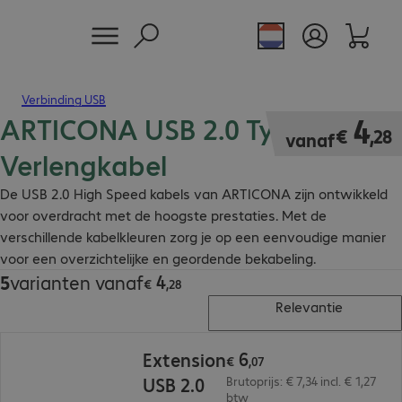
Verbinding USB
ARTICONA USB 2.0 Type A
€ 4,28
4
€
,
28
vanaf
Verlengkabel
De USB 2.0 High Speed kabels van ARTICONA zijn ontwikkeld
voor overdracht met de hoogste prestaties. Met de
verschillende kabelkleuren zorg je op een eenvoudige manier
voor een overzichtelijke en geordende bekabeling.
4
5
varianten vanaf
€ 4,28
€
,
28
Relevantie
€ 6,07
6
Extension
€
,
07
USB 2.0
Brutoprijs: € 7,34 incl. € 1,27
btw