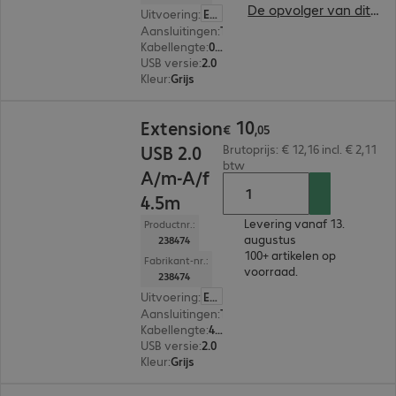
De opvolger van dit product bekijken
Uitvoering
:
Europa
Aansluitingen
:
Type-A male | Type-A female
Kabellengte
:
0,5 m
USB versie
:
2.0
Kleur
:
Grijs
€ 10,05
10
Extension
€
,
05
USB 2.0
Brutoprijs: € 12,16 incl. € 2,11
btw
A/m-A/f
4.5m
Levering vanaf 13.
Productnr.:
augustus
238474
100+ artikelen op
Fabrikant-nr.:
voorraad.
238474
Uitvoering
:
Europa
Aansluitingen
:
Type-A male | Type-A female
Kabellengte
:
4,5 m
USB versie
:
2.0
Kleur
:
Grijs
€ 7,05