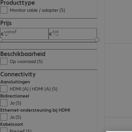
Producttype
Monitor cable / adapter (5)
Prijs
vanaf
tot
€ 8,18
Beschikbaarheid
Op voorraad (5)
Connectivity
Aansluitingen
HDMI (A) | HDMI (A) (5)
Bidirectioneel
Ja (5)
Ethernet-ondersteuning bij HDMI
Ja (5)
€ 8,51
Kabelsoort
Passief (5)