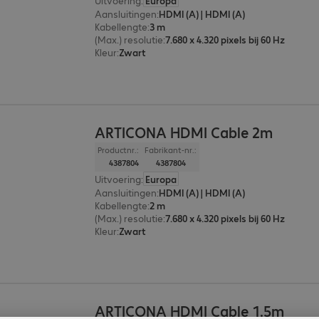
Uitvoering
:
Europa
Aansluitingen
:
HDMI (A) | HDMI (A)
Kabellengte
:
3 m
(Max.) resolutie
:
7.680 x 4.320 pixels bij 60 Hz
Kleur
:
Zwart
ARTICONA HDMI Cable 2m
Productnr.:
Fabrikant-nr.:
4387804
4387804
Uitvoering
:
Europa
Aansluitingen
:
HDMI (A) | HDMI (A)
Kabellengte
:
2 m
(Max.) resolutie
:
7.680 x 4.320 pixels bij 60 Hz
Kleur
:
Zwart
ARTICONA HDMI Cable 1.5m