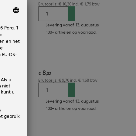
Brutoprijs: € 10,30 incl. € 1,79 btw
Levering vanaf 13. augustus
100+ artikelen op voorraad.
8
€
,
02
Brutoprijs: € 9,70 incl. € 1,68 btw
Levering vanaf 13. augustus
100+ artikelen op voorraad.