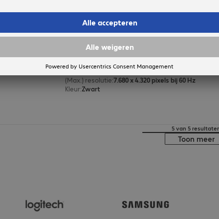
ARTICONA HDMI Cable 0.5m
Productnr.:
Fabrikant-nr.:
4387795
4387795
Uitvoering
:
Europa
Aansluitingen
:
HDMI (A) | HDMI (A)
Kabellengte
:
0,5 m
(Max.) resolutie
:
7.680 x 4.320 pixels bij 60 Hz
Kleur
:
Zwart
5 van 5 resultate
Toon meer