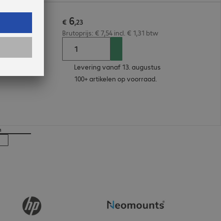
6
€
,
23
Brutoprijs: € 7,54 incl. € 1,31 btw
Levering vanaf 13. augustus
100+ artikelen op voorraad.
n