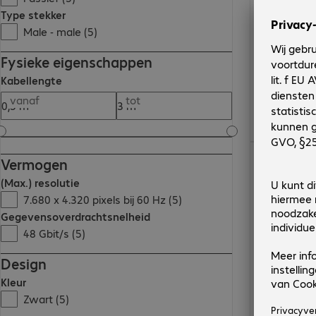
Type stekker
Male - male (5)
Fysieke eigenschappen
Kabellengte
vanaf
tot
€ 8,02
Vermogen
(Max.) resolutie
7.680 x 4.320 pixels bij 60 Hz (5)
Gegevensoverdrachtsnelheid
48 Gbit/s (5)
Design
Kleur
Zwart (5)