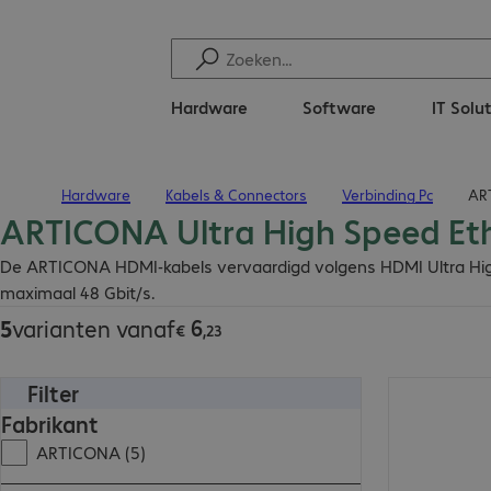
Hardware
Software
IT Solu
Hardware
Kabels & Connectors
Verbinding Pc
ART
Terug naar startpagina
ARTICONA Ultra High Speed Et
€ 6,23
De ARTICONA HDMI-kabels vervaardigd volgens HDMI Ultra High
maximaal 48 Gbit/s.
6
5
varianten vanaf
€
,
23
Filter
€ 14,03
Fabrikant
ARTICONA (5)