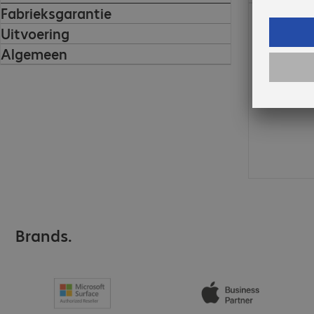
Fabrieksgarantie
€ 6,23
Uitvoering
Algemeen
Brands.