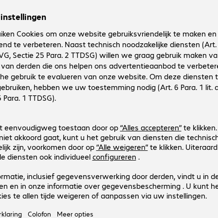
Productnr.:
Fabrikant-nr.:
4387801
4387801
Uitvoering
:
Europa
Aansluitingen
:
HDMI (A) | HDMI (A)
Kabellengte
:
1,5 m
(Max.) resolutie
:
7.680 x 4.320 pixels bij 60 Hz
Kleur
:
Zwart
ARTICONA HDMI Cable 1m
Productnr.:
Fabrikant-nr.:
4387799
4387799
Uitvoering
:
Europa
Aansluitingen
:
HDMI (A) | HDMI (A)
Kabellengte
:
1 m
(Max.) resolutie
:
7.680 x 4.320 pixels bij 60 Hz
Kleur
:
Zwart