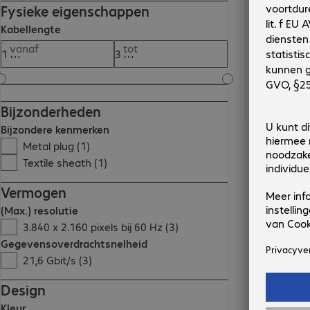
Fysieke eigenschappen
Kabellengte
vanaf
tot
Bijzonderheden
Bijzondere kenmerken
Metal plug (1)
Textile sheath (1)
Vermogen
(Max.) resolutie
3.840 x 2.160 pixels bij 60 Hz (3)
Gegevensoverdrachtsnelheid
21,6 Gbit/s (3)
Design
Kleur