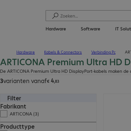
Hardware
Software
IT Solu
Hardware
Kabels & Connectors
Verbinding Pc
ART
Terug naar startpagina
ARTICONA Premium Ultra HD Dis
€ 4,83
De ARTICONA Premium Ultra HD DisplayPort-kabels maken de aan
4
3
varianten vanaf
€
,
83
Filter
€ 21,99
Fabrikant
ARTICONA (3)
Producttype