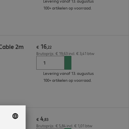
Levering vanaf 13. augustus
100+ artikelen op voorraad.
16
 Cable 2m
€
,
22
Brutoprijs: € 19,63 incl. € 3,41 btw
Levering vanaf 13. augustus
100+ artikelen op voorraad.
4
 Cable 1m
€
,
83
Brutoprijs: € 5,84 incl. € 1,01 btw