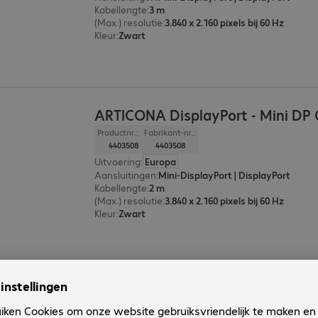
Kabellengte
:
3 m
(Max.) resolutie
:
3.840 x 2.160 pixels bij 60 Hz
Kleur
:
Zwart
ARTICONA DisplayPort - Mini DP
Productnr.:
Fabrikant-nr.:
4403508
4403508
Uitvoering
:
Europa
Aansluitingen
:
Mini-DisplayPort | DisplayPort
Kabellengte
:
2 m
(Max.) resolutie
:
3.840 x 2.160 pixels bij 60 Hz
Kleur
:
Zwart
ARTICONA DisplayPort - Mini DP
Productnr.:
Fabrikant-nr.: