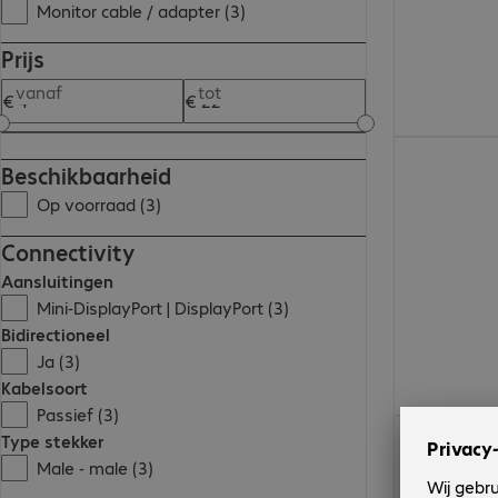
Monitor cable / adapter (3)
Prijs
vanaf
tot
€ 16,22
Beschikbaarheid
Op voorraad (3)
Connectivity
Aansluitingen
Mini-DisplayPort | DisplayPort (3)
Bidirectioneel
Ja (3)
Kabelsoort
Passief (3)
€ 4,83
Type stekker
Male - male (3)