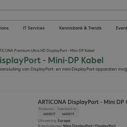
tions
IT Services
Kennisbank & Trends
Even
ICONA Premium Ultra HD DisplayPort - Mini-DP Kabel
playPort - Mini-DP Kabel
sluiting van DisplayPort- en mini-DisplayPort-apparaten moge
ARTICONA DisplayPort - Mini DP
Productnr.:
Fabrikant-nr.:
4403517
4403517
Uitvoering
:
Europa
Aansluitingen
:
Mini-DisplayPort | DisplayPort