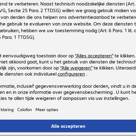
4403497
4403497
Uitvoering
:
Europa
Aansluitingen
:
Mini-DisplayPort | DisplayPort
Kabellengte
:
1 m
Bijzondere kenmerken
:
Textile sheath, Metal plug
(Max.) resolutie
:
3.840 x 2.160 pixels bij 60 Hz
3 van 3 resultate
Toon meer