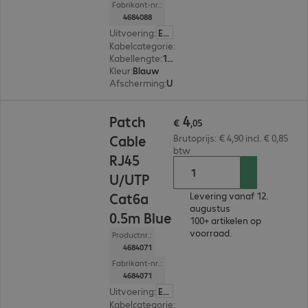
Fabrikant-nr.:
4684088
Uitvoering
:
Europa
Kabelcategorie
:
Cat 6a
Kabellengte
:
1 m
Kleur
:
Blauw
Afscherming
:
U/UTP
€ 4,05
4
Patch
€
,
05
Cable
Brutoprijs: € 4,90 incl. € 0,85
btw
RJ45
U/UTP
Cat6a
Levering vanaf 12.
augustus
0.5m Blue
100+ artikelen op
voorraad.
Productnr.:
4684071
Fabrikant-nr.:
4684071
Uitvoering
:
Europa
Kabelcategorie
:
Cat 6a