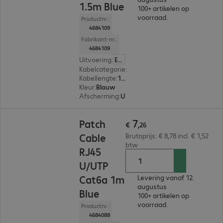
1.5m Blue
100+ artikelen op
voorraad.
Productnr.:
4684109
Fabrikant-nr.:
4684109
Uitvoering
:
Europa
Kabelcategorie
:
Cat 6a
Kabellengte
:
1,5 m
Kleur
:
Blauw
Afscherming
:
U/UTP
€ 7,26
7
Patch
€
,
26
Cable
Brutoprijs: € 8,78 incl. € 1,52
btw
RJ45
U/UTP
Cat6a 1m
Levering vanaf 12.
augustus
Blue
100+ artikelen op
voorraad.
Productnr.:
4684088