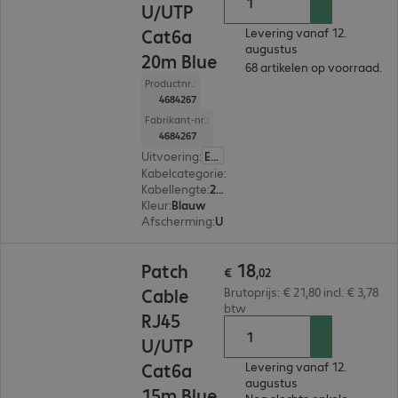
U/UTP
Cat6a
Levering vanaf 12.
augustus
20m Blue
68 artikelen op voorraad.
Productnr.:
4684267
Fabrikant-nr.:
4684267
Uitvoering
:
Europa
Kabelcategorie
:
Cat 6a
Kabellengte
:
20 m
Kleur
:
Blauw
Afscherming
:
U/UTP
€ 18,02
18
Patch
€
,
02
Cable
Brutoprijs: € 21,80 incl. € 3,78
btw
RJ45
U/UTP
Cat6a
Levering vanaf 12.
augustus
15m Blue