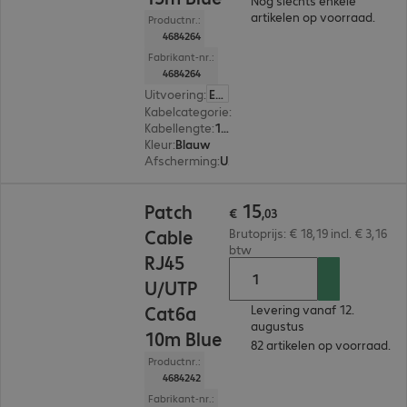
Nog slechts enkele
artikelen op voorraad.
Productnr.:
4684264
Fabrikant-nr.:
4684264
Uitvoering
:
Europa
Kabelcategorie
:
Cat 6a
Kabellengte
:
15 m
Kleur
:
Blauw
Afscherming
:
U/UTP
€ 15,03
15
Patch
€
,
03
Cable
Brutoprijs: € 18,19 incl. € 3,16
btw
RJ45
U/UTP
Cat6a
Levering vanaf 12.
augustus
10m Blue
82 artikelen op voorraad.
Productnr.:
4684242
Fabrikant-nr.: