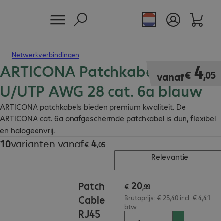
Netwerkverbindingen
ARTICONA Patchkabel RJ45
€ 4,05
4
€
,
05
vanaf
U/UTP AWG 28 cat. 6a blauw
ARTICONA patchkabels bieden premium kwaliteit. De
ARTICONA cat. 6a onafgeschermde patchkabel is dun, flexibel
en halogeenvrij.
4
10
varianten vanaf
€ 4,05
€
,
05
Relevantie
€ 20,99
20
Patch
€
,
99
Cable
Brutoprijs: € 25,40 incl. € 4,41
btw
RJ45