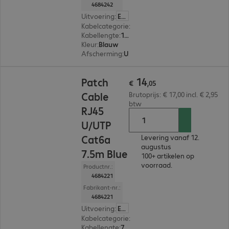
4684242
Uitvoering
:
Europa
Kabelcategorie
:
Cat 6a
Kabellengte
:
10 m
Kleur
:
Blauw
Afscherming
:
U/UTP
€ 14,05
14
Patch
€
,
05
Cable
Brutoprijs: € 17,00 incl. € 2,95
btw
RJ45
U/UTP
Cat6a
Levering vanaf 12.
augustus
7.5m Blue
100+ artikelen op
voorraad.
Productnr.:
4684221
Fabrikant-nr.:
4684221
Uitvoering
:
Europa
Kabelcategorie
:
Cat 6a
Kabellengte
:
7,5 m