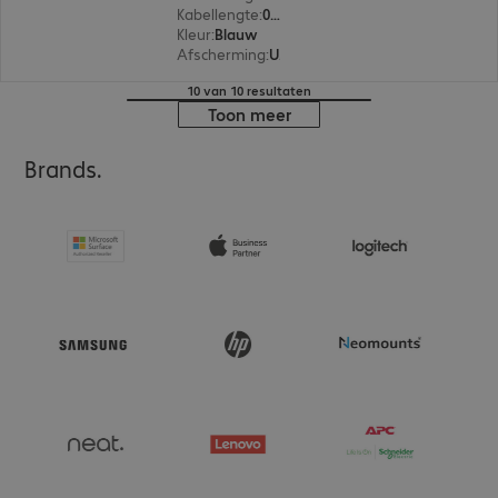
Kabellengte
:
0,5 m
Kleur
:
Blauw
Afscherming
:
U/UTP
10 van 10 resultaten
Toon meer
Brands.