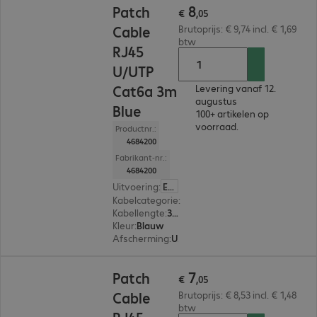
8
Patch
€
,
05
Cable
Brutoprijs: € 9,74 incl. € 1,69
btw
RJ45
U/UTP
Cat6a 3m
Levering vanaf 12.
augustus
Blue
100+ artikelen op
voorraad.
Productnr.:
4684200
Fabrikant-nr.:
4684200
Uitvoering
:
Europa
Kabelcategorie
:
Cat 6a
Kabellengte
:
3 m
Kleur
:
Blauw
Afscherming
:
U/UTP
€ 7,05
7
Patch
€
,
05
Cable
Brutoprijs: € 8,53 incl. € 1,48
btw