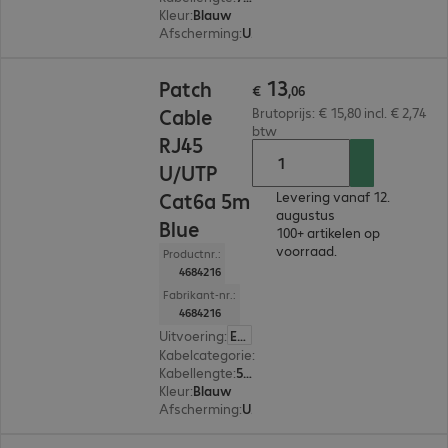
Kleur
:
Blauw
Afscherming
:
U/UTP
€ 13,06
13
Patch
€
,
06
Cable
Brutoprijs: € 15,80 incl. € 2,74
btw
RJ45
U/UTP
Cat6a 5m
Levering vanaf 12.
augustus
Blue
100+ artikelen op
voorraad.
Productnr.:
4684216
Fabrikant-nr.:
4684216
Uitvoering
:
Europa
Kabelcategorie
:
Cat 6a
Kabellengte
:
5 m
Kleur
:
Blauw
Afscherming
:
U/UTP
€ 8,05