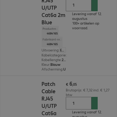
RJ45
U/UTP
Cat6a 2m
Levering vanaf 12.
augustus
Blue
100+ artikelen op
voorraad.
Productnr.:
4684165
Fabrikant-nr.:
4684165
Uitvoering
:
Europa
Kabelcategorie
:
Cat 6a
Kabellengte
:
2 m
Kleur
:
Blauw
Afscherming
:
U/UTP
€ 6,05
6
Patch
€
,
05
Cable
Brutoprijs: € 7,32 incl. € 1,27
btw
RJ45
U/UTP
Cat6a
Levering vanaf 12.
augustus