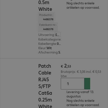
0.5m
Nog slechts enkele
artikelen op voorraad.
White
Productnr.:
4486378
Fabrikant-nr.:
4486378
Uitvoering
:
Europa
Kabelcategorie
:
Cat 6a
Kabellengte
:
0,5 m
Kleur
:
Wit
Afscherming
:
S/FTP (PIMF)
€ 2,53
2
Patch
€
,
53
Cable
Brutoprijs: € 3,06 incl. € 0,53
btw
RJ45
S/FTP
Cat6a
Levering vanaf 13.
augustus
0.25m
Nog slechts enkele
artikelen op voorraad.
White