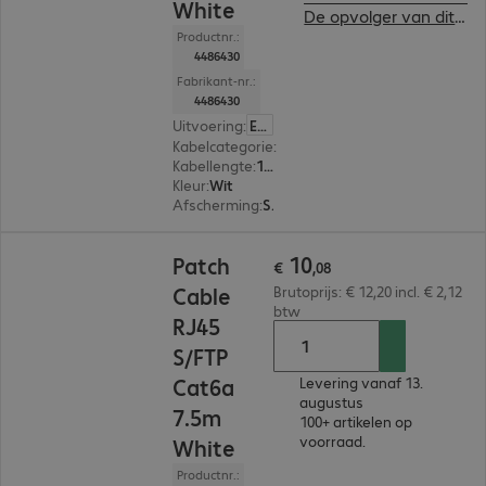
White
De opvolger van dit product bekijken
Productnr.:
4486430
Fabrikant-nr.:
4486430
Uitvoering
:
Europa
Kabelcategorie
:
Cat 6a
Kabellengte
:
10 m
Kleur
:
Wit
Afscherming
:
S/FTP (PIMF)
€ 10,08
10
Patch
€
,
08
Cable
Brutoprijs: € 12,20 incl. € 2,12
btw
RJ45
S/FTP
Cat6a
Levering vanaf 13.
augustus
7.5m
100+ artikelen op
voorraad.
White
Productnr.: