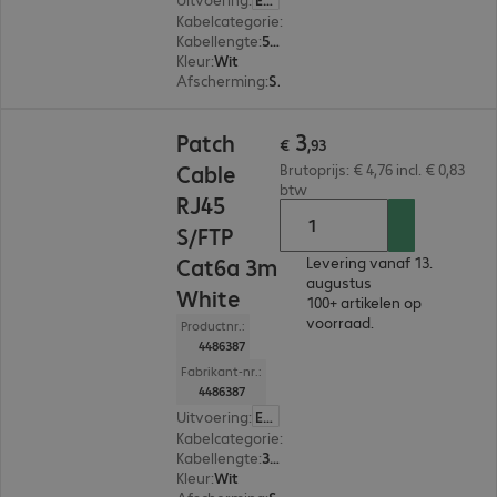
Kabelcategorie
:
Cat 6a
Kabellengte
:
5 m
Kleur
:
Wit
Afscherming
:
S/FTP (PIMF)
€ 3,93
3
Patch
€
,
93
Cable
Brutoprijs: € 4,76 incl. € 0,83
btw
RJ45
S/FTP
Cat6a 3m
Levering vanaf 13.
augustus
White
100+ artikelen op
voorraad.
Productnr.:
4486387
Fabrikant-nr.:
4486387
Uitvoering
:
Europa
Kabelcategorie
:
Cat 6a
Kabellengte
:
3 m
Kleur
:
Wit