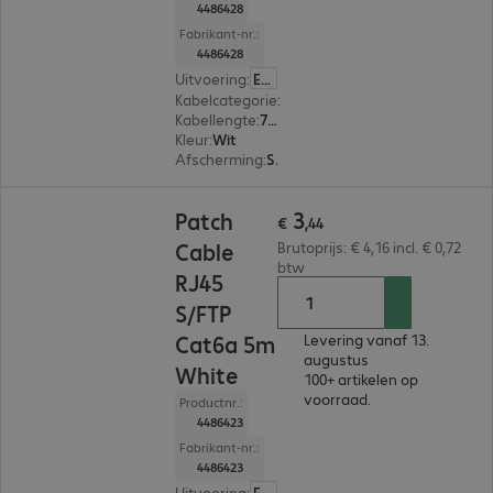
4486428
Fabrikant-nr.:
4486428
Uitvoering
:
Europa
Kabelcategorie
:
Cat 6a
Kabellengte
:
7,5 m
Kleur
:
Wit
Afscherming
:
S/FTP (PIMF)
€ 3,44
3
Patch
€
,
44
Cable
Brutoprijs: € 4,16 incl. € 0,72
btw
RJ45
S/FTP
Cat6a 5m
Levering vanaf 13.
augustus
White
100+ artikelen op
voorraad.
Productnr.:
4486423
Fabrikant-nr.:
4486423
Uitvoering
:
Europa