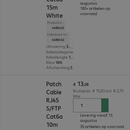
augustus
15m
100+ artikelen op
voorraad.
White
Productnr.:
4486432
Fabrikant-nr.:
4486432
Uitvoering
:
Europa
Kabelcategorie
:
Cat 6a
Kabellengte
:
15 m
Kleur
:
Wit
Afscherming
:
S/FTP (PIMF)
€ 13,08
13
Patch
€
,
08
Cable
Brutoprijs: € 15,83 incl. € 2,75
btw
RJ45
S/FTP
Cat6a
Levering vanaf 13.
augustus
10m
35 artikelen op voorraad.