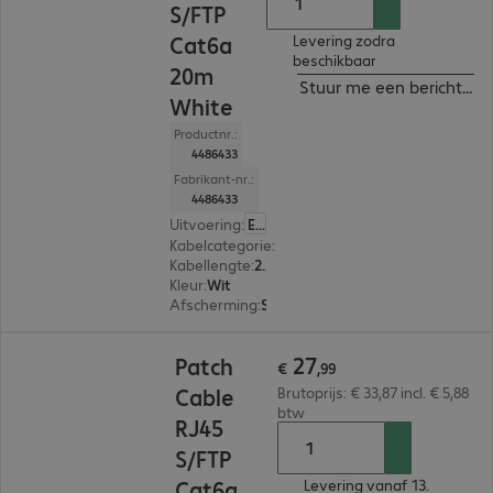
S/FTP
Cat6a
Levering zodra
beschikbaar
20m
Stuur me een bericht ind
White
Productnr.:
4486433
Fabrikant-nr.:
4486433
Uitvoering
:
Europa
Kabelcategorie
:
Cat 6a
Kabellengte
:
20 m
Kleur
:
Wit
Afscherming
:
S/FTP (PIMF)
€ 27,99
27
Patch
€
,
99
Cable
Brutoprijs: € 33,87 incl. € 5,88
btw
RJ45
S/FTP
Cat6a
Levering vanaf 13.