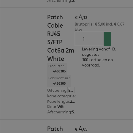
Afscherming
:
S/FTP (PIMF)
€ 4,13
4
Patch
€
,
13
Cable
Brutoprijs: € 5,00 incl. € 0,87
btw
RJ45
S/FTP
Cat6a 2m
Levering vanaf 13.
augustus
White
100+ artikelen op
voorraad.
Productnr.:
4486385
Fabrikant-nr.:
4486385
Uitvoering
:
Europa
Kabelcategorie
:
Cat 6a
Kabellengte
:
2 m
Kleur
:
Wit
Afscherming
:
S/FTP (PIMF)
€ 4,05
4
Patch
€
,
05