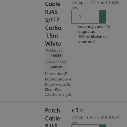
Cable
Brutoprijs: € 4,90 incl. € 0,85
btw
RJ45
S/FTP
Cat6a
Levering vanaf 13.
augustus
1.5m
100+ artikelen op
voorraad.
White
Productnr.:
4486381
Fabrikant-nr.:
4486381
Uitvoering
:
Europa
Kabelcategorie
:
Cat 6a
Kabellengte
:
1,5 m
Kleur
:
Wit
Afscherming
:
S/FTP (PIMF)
€ 3,22
3
Patch
€
,
22
Cable
Brutoprijs: € 3,90 incl. € 0,68
btw
RJ45