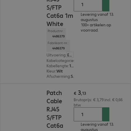
S/FTP
Cat6a 1m
Levering vanaf 13.
augustus
White
100+ artikelen op
voorraad.
Productnr.:
4486379
Fabrikant-nr.:
4486379
Uitvoering
:
Europa
Kabelcategorie
:
Cat 6a
Kabellengte
:
1 m
Kleur
:
Wit
Afscherming
:
S/FTP (PIMF)
€ 3,13
3
Patch
€
,
13
Cable
Brutoprijs: € 3,79 incl. € 0,66
btw
RJ45
S/FTP
Cat6a
Levering vanaf 13.
augustus