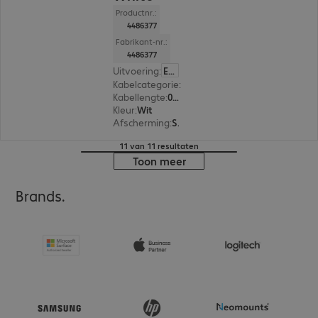
Productnr.:
4486377
Fabrikant-nr.:
4486377
Uitvoering
:
Europa
Kabelcategorie
:
Cat 6a
Kabellengte
:
0,25 m
Kleur
:
Wit
Afscherming
:
S/FTP (PIMF)
11 van 11 resultaten
Toon meer
Brands.