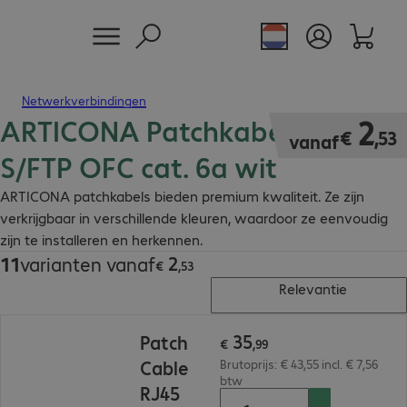
Netwerkverbindingen
ARTICONA Patchkabel RJ45
€ 2,53
2
€
,
53
vanaf
S/FTP OFC cat. 6a wit
ARTICONA patchkabels bieden premium kwaliteit. Ze zijn
verkrijgbaar in verschillende kleuren, waardoor ze eenvoudig
zijn te installeren en herkennen.
2
11
varianten vanaf
€ 2,53
€
,
53
Relevantie
€ 35,99
35
Patch
€
,
99
Cable
Brutoprijs: € 43,55 incl. € 7,56
btw
RJ45