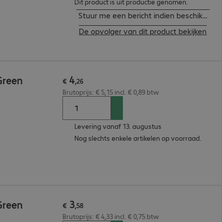
Dit product is uit productie genomen.
Stuur me een bericht indien beschikbaar
De opvolger van dit product bekijken
4
Green
€
,
26
Brutoprijs: € 5,15 incl. € 0,89 btw
Levering vanaf 13. augustus
Nog slechts enkele artikelen op voorraad.
3
Green
€
,
58
Brutoprijs: € 4,33 incl. € 0,75 btw