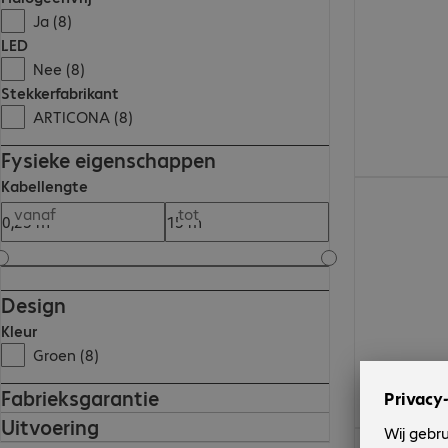
Ja (8)
LED
Nee (8)
Stekkerfabrikant
ARTICONA (8)
Fysieke eigenschappen
Kabellengte
€ 2,73
vanaf
tot
Design
Kleur
Groen (8)
Fabrieksgarantie
Uitvoering
€ 2,14