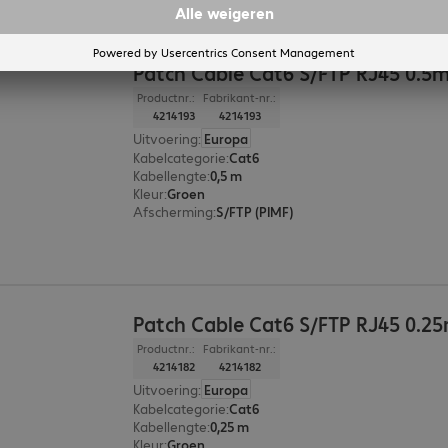
Patch Cable Cat6 S/FTP RJ45 0.5
Productnr.:
Fabrikant-nr.:
4214193
4214193
Uitvoering
:
Europa
Kabelcategorie
:
Cat6
Kabellengte
:
0,5 m
Kleur
:
Groen
Afscherming
:
S/FTP (PIMF)
Patch Cable Cat6 S/FTP RJ45 0.2
Productnr.:
Fabrikant-nr.:
4214182
4214182
Uitvoering
:
Europa
Kabelcategorie
:
Cat6
Kabellengte
:
0,25 m
Kleur
:
Groen