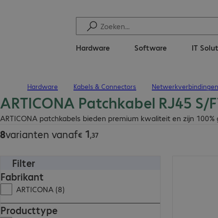
Hardware
Software
IT Solu
Hardware
Kabels & Connectors
Netwerkverbindinge
Terug naar startpagina
ARTICONA Patchkabel RJ45 S/FT
€ 1,37
ARTICONA patchkabels bieden premium kwaliteit en zijn 100% gete
1
8
varianten vanaf
€
,
37
Filter
€ 11,83
Fabrikant
ARTICONA (8)
Producttype