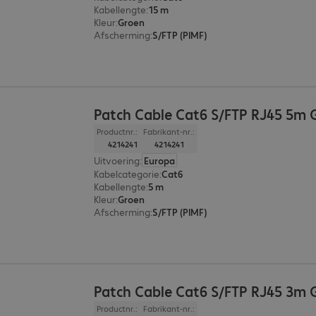
Kabellengte
:
15 m
Kleur
:
Groen
Afscherming
:
S/FTP (PIMF)
Patch Cable Cat6 S/FTP RJ45 5m 
Productnr.:
Fabrikant-nr.:
4214241
4214241
Uitvoering
:
Europa
Kabelcategorie
:
Cat6
Kabellengte
:
5 m
Kleur
:
Groen
Afscherming
:
S/FTP (PIMF)
Patch Cable Cat6 S/FTP RJ45 3m 
Productnr.:
Fabrikant-nr.: