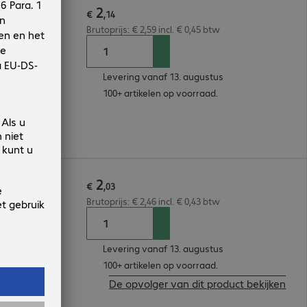
2
m Green
€
,
14
Brutoprijs: € 2,59 incl. € 0,45 btw
Levering vanaf 13. augustus
100+ artikelen op voorraad.
2
Green
€
,
03
Brutoprijs: € 2,46 incl. € 0,43 btw
Levering vanaf 13. augustus
100+ artikelen op voorraad.
De opvolger van dit product bekijken