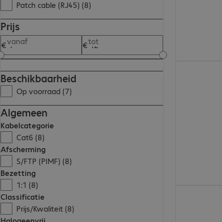
Patch cable (RJ45) (8)
Prijs
vanaf
tot
€ 4,26
Beschikbaarheid
Op voorraad (7)
Algemeen
Kabelcategorie
Cat6 (8)
Afscherming
S/FTP (PIMF) (8)
Bezetting
1:1 (8)
€ 3,58
Classificatie
Prijs/Kwaliteit (8)
Halogeenvrij