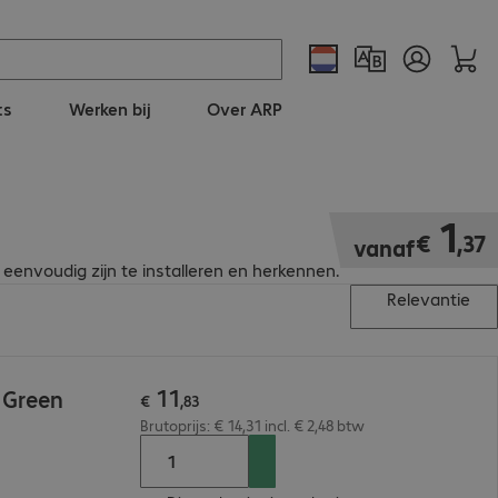
ts
Werken bij
Over ARP
€ 1,37
1
€
,
37
vanaf
eenvoudig zijn te installeren en herkennen.
Relevantie
11
 Green
€
,
83
Brutoprijs: € 14,31 incl. € 2,48 btw