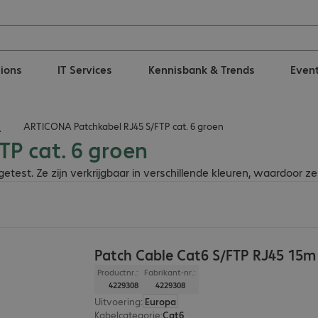
tions
IT Services
Kennisbank & Trends
Even
n
ARTICONA Patchkabel RJ45 S/FTP cat. 6 groen
P cat. 6 groen
st. Ze zijn verkrijgbaar in verschillende kleuren, waardoor ze 
Patch Cable Cat6 S/FTP RJ45 15m
Productnr.:
Fabrikant-nr.:
4229308
4229308
Uitvoering
:
Europa
Kabelcategorie
:
Cat6