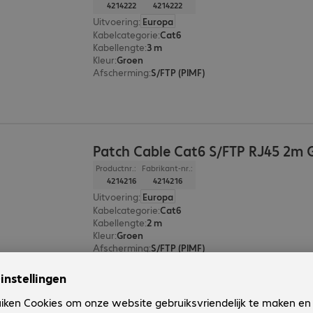
4214222
4214222
Uitvoering
:
Europa
Kabelcategorie
:
Cat6
Kabellengte
:
3 m
Kleur
:
Groen
Afscherming
:
S/FTP (PIMF)
Patch Cable Cat6 S/FTP RJ45 2m 
Productnr.:
Fabrikant-nr.:
4214216
4214216
Uitvoering
:
Europa
Kabelcategorie
:
Cat6
Kabellengte
:
2 m
Kleur
:
Groen
Afscherming
:
S/FTP (PIMF)