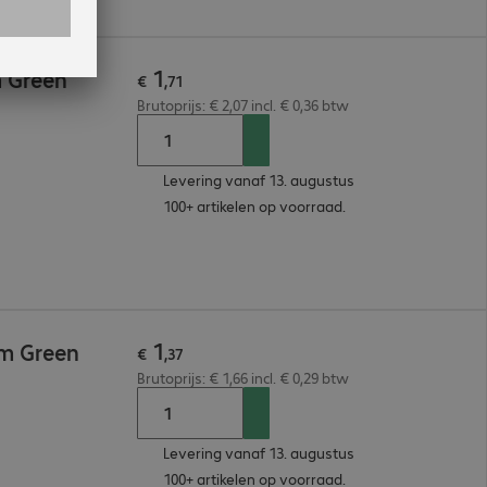
1
m Green
€
,
71
Brutoprijs: € 2,07 incl. € 0,36 btw
Levering vanaf 13. augustus
100+ artikelen op voorraad.
1
5m Green
€
,
37
Brutoprijs: € 1,66 incl. € 0,29 btw
Levering vanaf 13. augustus
100+ artikelen op voorraad.