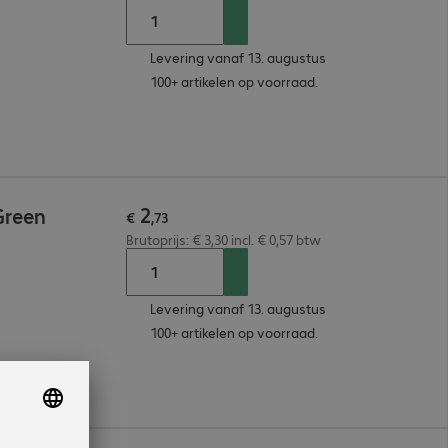
Levering vanaf 13. augustus
100+ artikelen op voorraad.
2
Green
€
,
73
Brutoprijs: € 3,30 incl. € 0,57 btw
Levering vanaf 13. augustus
100+ artikelen op voorraad.