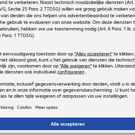
Patch Cable Cat6 S/FTP RJ45 1.5
Productnr.:
Fabrikant-nr.:
4214208
4214208
Uitvoering
:
Europa
Kabelcategorie
:
Cat6
Kabellengte
:
1,5 m
Kleur
:
Groen
Afscherming
:
S/FTP (PIMF)
Patch Cable Cat6 S/FTP RJ45 1m 
Productnr.:
Fabrikant-nr.:
4214198
4214198
Uitvoering
:
Europa
Kabelcategorie
:
Cat6
Kabellengte
:
1 m
Kleur
:
Groen
Afscherming
:
S/FTP (PIMF)