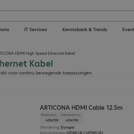
tions
IT Services
Kennisbank & Trends
Even
ICONA HDMI High Speed Ethernet Kabel
hernet Kabel
chikt voor continu bewegende toepassingen.
ARTICONA HDMI Cable 12.5m
Productnr.:
Fabrikant-nr.:
4254709
4254709
Uitvoering
:
Europa
Aansluitingen
:
HDMI (A) | HDMI (A)