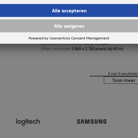
Cable HDMI A/m-m 1m Black
Productnr.:
Fabrikant-nr.:
761007
761007
Uitvoering
:
Europa
Aansluitingen
:
HDMI (A) | HDMI (A)
Kabellengte
:
1 m
Bijzondere kenmerken
:
Very flexible
(Max.) resolutie
:
3.840 x 2.160 pixels bij 60 Hz
5 van 5 resultate
Toon meer