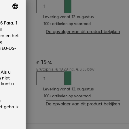
Levering vanaf 12. augustus
100+ artikelen op voorraad.
De opvolger van dit product bekijken
15
€
,
94
Brutoprijs: € 19,29 incl. € 3,35 btw
Levering vanaf 12. augustus
100+ artikelen op voorraad.
De opvolger van dit product bekijken