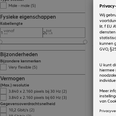
Male - male (5)
Fysieke eigenschappen
Kabellengte
vanaf
tot
€ 15,94
Bijzonderheden
Bijzondere kenmerken
Very flexible (5)
Vermogen
(Max.) resolutie
3.840 x 2.160 pixels bij 30 Hz (2)
3.840 x 2.160 pixels bij 60 Hz (3)
Gegevensoverdrachtsnelheid
10,2 Gbit/s (2)
€ 11,89
18 Gbit/s (3)