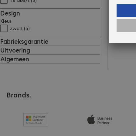
Design
Kleur
Zwart (5)
Fabrieksgarantie
Uitvoering
Algemeen
Brands.