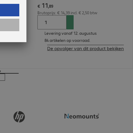
11
€
,
89
Brutoprijs: € 14,39 incl. € 2,50 btw
Levering vanaf 12. augustus
84 artikelen op voorraad.
De opvolger van dit product bekijken
n