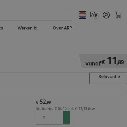
ts
Werken bij
Over ARP
€ 11,89
11
€
,
89
vanaf
Relevantie
52
€
,
99
Brutoprijs: € 64,12 incl. € 11,13 btw