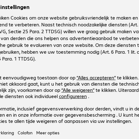
761014
761014
Uitvoering
:
Europa
Aansluitingen
:
HDMI (A) | HDMI (A)
Kabellengte
:
3 m
Bijzondere kenmerken
:
Very flexible
(Max.) resolutie
:
3.840 x 2.160 pixels bij 60 Hz
Cable HDMI A/m-m 2m Black
Productnr.:
Fabrikant-nr.:
761012
761012
Uitvoering
:
Europa
Aansluitingen
:
HDMI (A) | HDMI (A)
Kabellengte
:
2 m
Bijzondere kenmerken
:
Very flexible
(Max.) resolutie
:
3.840 x 2.160 pixels bij 60 Hz