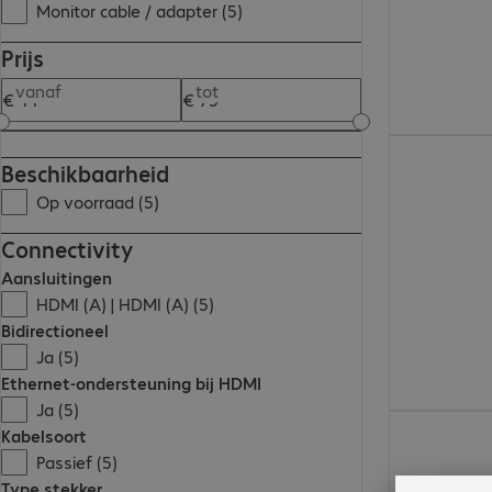
Monitor cable / adapter (5)
Prijs
vanaf
tot
€ 74,99
Beschikbaarheid
Op voorraad (5)
Connectivity
Aansluitingen
HDMI (A) | HDMI (A) (5)
Bidirectioneel
Ja (5)
Ethernet-ondersteuning bij HDMI
Ja (5)
€ 20,99
Kabelsoort
Passief (5)
Type stekker