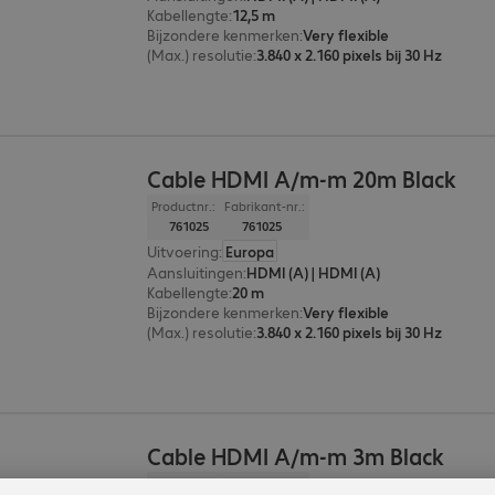
Kabellengte
:
12,5 m
Bijzondere kenmerken
:
Very flexible
(Max.) resolutie
:
3.840 x 2.160 pixels bij 30 Hz
Cable HDMI A/m-m 20m Black
Productnr.:
Fabrikant-nr.:
761025
761025
Uitvoering
:
Europa
Aansluitingen
:
HDMI (A) | HDMI (A)
Kabellengte
:
20 m
Bijzondere kenmerken
:
Very flexible
(Max.) resolutie
:
3.840 x 2.160 pixels bij 30 Hz
Cable HDMI A/m-m 3m Black
Productnr.:
Fabrikant-nr.: