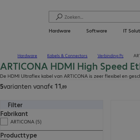
Hardware
Software
IT Solu
Hardware
Kabels & Connectors
Verbinding Pc
ART
Terug naar startpagina
ARTICONA HDMI High Speed Et
€ 11,89
De HDMI Ultraflex kabel van ARTICONA is zeer flexibel en ges
11
5
varianten vanaf
€
,
89
Filter
€ 52,99
Fabrikant
ARTICONA (5)
Producttype