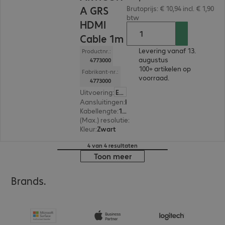
A GRS
Brutoprijs: € 10,94 incl. € 1,90
btw
HDMI
Cable 1m
Levering vanaf 13.
Productnr.:
augustus
4773000
100+ artikelen op
Fabrikant-nr.:
voorraad.
4773000
Uitvoering
:
Europa
Aansluitingen
:
HDMI (A) | HDMI (A)
Kabellengte
:
1 m
(Max.) resolutie
:
7.680 x 4.320 pixels bij 60 Hz
Kleur
:
Zwart
4 van 4 resultaten
Toon meer
Brands.