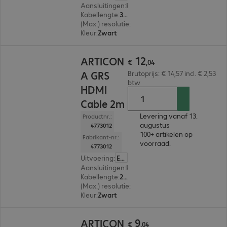
Aansluitingen
:
HDMI (A) | HDMI (A)
Kabellengte
:
3 m
(Max.) resolutie
:
7.680 x 4.320 pixels bij 60 Hz
Kleur
:
Zwart
€ 12,04
12
ARTICON
€
,
04
A GRS
Brutoprijs: € 14,57 incl. € 2,53
btw
HDMI
Cable 2m
Levering vanaf 13.
Productnr.:
augustus
4773012
100+ artikelen op
Fabrikant-nr.:
voorraad.
4773012
Uitvoering
:
Europa
Aansluitingen
:
HDMI (A) | HDMI (A)
Kabellengte
:
2 m
(Max.) resolutie
:
7.680 x 4.320 pixels bij 60 Hz
Kleur
:
Zwart
€ 9,04
9
ARTICON
€
,
04