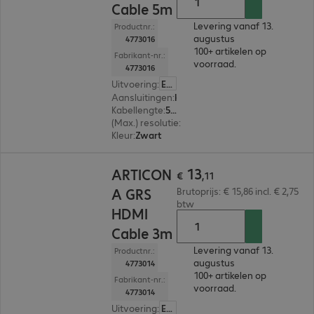
Cable 5m
Levering vanaf 13.
Productnr.:
augustus
4773016
100+ artikelen op
Fabrikant-nr.:
voorraad.
4773016
Uitvoering
:
Europa
Aansluitingen
:
HDMI (A) | HDMI (A)
Kabellengte
:
5 m
(Max.) resolutie
:
7.680 x 4.320 pixels bij 60 Hz
Kleur
:
Zwart
€ 13,11
13
ARTICON
€
,
11
A GRS
Brutoprijs: € 15,86 incl. € 2,75
btw
HDMI
Cable 3m
Levering vanaf 13.
Productnr.:
augustus
4773014
100+ artikelen op
Fabrikant-nr.:
voorraad.
4773014
Uitvoering
:
Europa