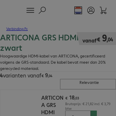
Verbinding Pc
ARTICONA GRS HDMI kabels
€ 9,04
9
€
,
04
vanaf
zwart
Hoogwaardige HDMI-kabel van ARTICONA, gecertificeerd
volgens de GRS-standaard. De kabel bevat meer dan 20%
gerecycled materiaal.
9
4
varianten vanaf
€ 9,04
€
,
04
Relevantie
€ 18,03
18
ARTICON
€
,
03
A GRS
Brutoprijs: € 21,82 incl. € 3,79
btw
HDMI