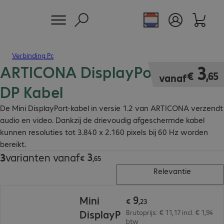
Verbinding Pc
ARTICONA DisplayPort - Mini-
€ 3,65
3
€
,
65
vanaf
DP Kabel
De Mini DisplayPort-kabel in versie 1.2 van ARTICONA verzendt
audio en video. Dankzij de drievoudig afgeschermde kabel
kunnen resoluties tot 3.840 x 2.160 pixels bij 60 Hz worden
bereikt.
3
3
varianten vanaf
€ 3,65
€
,
65
Relevantie
€ 9,23
9
Mini
€
,
23
DisplayP
Brutoprijs: € 11,17 incl. € 1,94
btw