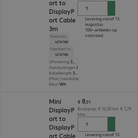
ort to
DisplayP
ort Cable
Levering vanaf 13.
augustus
3m
100+ artikelen op
voorraad.
Productnr.:
4214166
Fabrikant-nr.:
4214166
Uitvoering
:
Europa
Aansluitingen
:
Mini-DisplayPort | DisplayPort
Kabellengte
:
3 m
(Max.) resolutie
:
3.840 x 2.160 pixels bij 60 Hz
Kleur
:
Wit
€ 8,51
8
Mini
€
,
51
DisplayP
Brutoprijs: € 10,30 incl. € 1,79
btw
ort to
DisplayP
ort Cable
Levering vanaf 13.