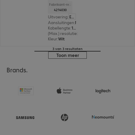
Fabrikant-nr.:
4214030
Uitvoering
:
Europa
Aansluitingen
:
Mini-DisplayPort | DisplayPort
Kabellengte
:
1 m
(Max.) resolutie
:
3.840 x 2.160 pixels bij 60 Hz
Kleur
:
Wit
3 van 3 resultaten
Toon meer
Brands.