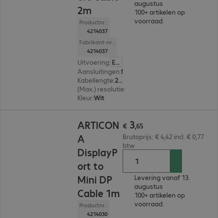
augustus
2m
100+ artikelen op
voorraad.
Productnr.:
4214037
Fabrikant-nr.:
4214037
Uitvoering
:
Europa
Aansluitingen
:
Mini-DisplayPort | DisplayPort
Kabellengte
:
2 m
(Max.) resolutie
:
3.840 x 2.160 pixels bij 60 Hz
Kleur
:
Wit
€ 3,65
3
ARTICON
€
,
65
A
Brutoprijs: € 4,42 incl. € 0,77
btw
DisplayP
ort to
Mini DP
Levering vanaf 13.
augustus
Cable 1m
100+ artikelen op
voorraad.
Productnr.:
4214030