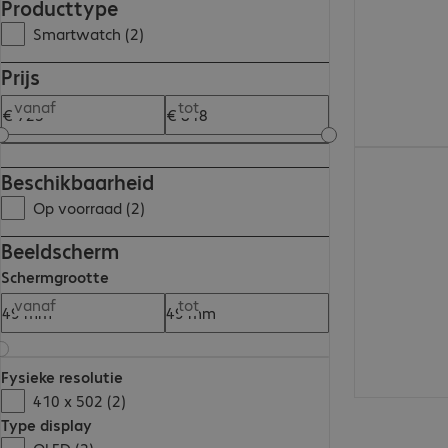
Producttype
Smartwatch (2)
Prijs
vanaf
tot
€ 725,99
Beschikbaarheid
Op voorraad (2)
Beeldscherm
Schermgrootte
vanaf
tot
Fysieke resolutie
410 x 502 (2)
Type display