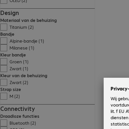
OLED (2)
Design
Materiaal van de behuizing
Titanium (2)
Bandje
Alpine-bandje (1)
Milanese (1)
Kleur bandje
Groen (1)
Zwart (1)
Kleur van de behuizing
Zwart (2)
Strap size
M (2)
Connectivity
Draadloze functies
Bluetooth (2)