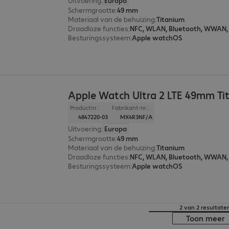
Uitvoering
:
Europa
Schermgrootte
:
49 mm
Materiaal van de behuizing
:
Titanium
Draadloze functies
:
NFC, WLAN, Bluetooth, WWAN,
Besturingssysteem
:
Apple watchOS
Apple Watch Ultra 2 LTE 49mm Ti
Productnr.:
Fabrikant-nr.:
4847220-03
MX4R3NF/A
Uitvoering
:
Europa
Schermgrootte
:
49 mm
Materiaal van de behuizing
:
Titanium
Draadloze functies
:
NFC, WLAN, Bluetooth, WWAN,
Besturingssysteem
:
Apple watchOS
2 van 2 resultate
Toon meer