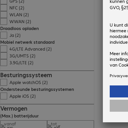
GPS (2)
NFC (2)
WLAN (2)
WWAN (2)
Draadloos opladen
Ja (2)
Mobiel netwerk standaard
4G/LTE Advanced (2)
3G/UMTS (2)
3.9G/LTE (2)
Besturingssysteem
Apple watchOS (2)
Ondersteunde besturingssystemen
Apple iOS (2)
Vermogen
(Max.) batterijduur
vanaf
tot