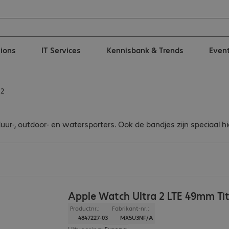
tions
IT Services
Kennisbank & Trends
Even
 2
r-, outdoor- en watersporters. Ook de bandjes zijn speciaal hie
Apple Watch Ultra 2 LTE 49mm Ti
Productnr.:
Fabrikant-nr.:
4847227-03
MX5U3NF/A