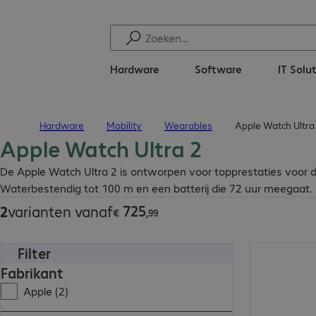
Hardware
Software
IT Solu
Hardware
Mobility
Wearables
Apple Watch Ultra
Terug naar startpagina
Apple Watch Ultra 2
€ 725,99
De Apple Watch Ultra 2 is ontworpen voor topprestaties voor duu
Waterbestendig tot 100 m en een batterij die 72 uur meegaat.
725
2
varianten vanaf
€
,
99
Filter
€ 817,99
Fabrikant
Apple (2)