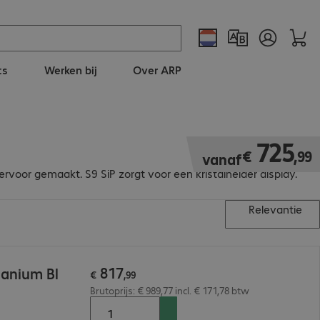
ts
Werken bij
Over ARP
€ 725,99
725
€
,
99
vanaf
rvoor gemaakt. S9 SiP zorgt voor een kristalhelder display.
Relevantie
817
tanium Bl
€
,
99
Brutoprijs: € 989,77 incl. € 171,78 btw