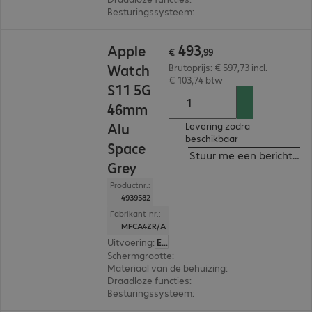
Besturingssysteem
:
Apple watchOS
€ 493,99
493
Apple
€
,
99
Watch
Brutoprijs: € 597,73 incl.
€ 103,74 btw
S11 5G
46mm
Alu
Levering zodra
beschikbaar
Space
Stuur me een bericht ind
Grey
Productnr.:
4939582
Fabrikant-nr.:
MFCA4ZR/A
Uitvoering
:
Europa
Schermgrootte
:
46 mm
Materiaal van de behuizing
:
Aluminium
Draadloze functies
:
NFC, WLAN, Bluetooth, WW
Besturingssysteem
:
Apple watchOS