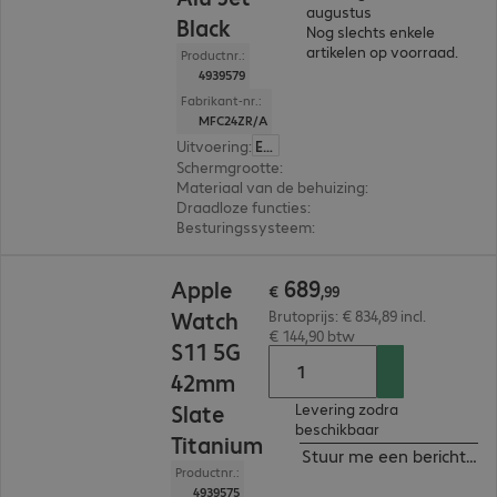
augustus
Black
Nog slechts enkele
artikelen op voorraad.
Productnr.:
4939579
Fabrikant-nr.:
MFC24ZR/A
Uitvoering
:
Europa
Schermgrootte
:
46 mm
Materiaal van de behuizing
:
Aluminium
Draadloze functies
:
NFC, WLAN, Bluetooth, W
Besturingssysteem
:
Apple watchOS
€ 689,99
689
Apple
€
,
99
Watch
Brutoprijs: € 834,89 incl.
€ 144,90 btw
S11 5G
42mm
Slate
Levering zodra
beschikbaar
Titanium
Stuur me een bericht ind
Productnr.:
4939575