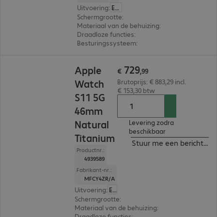
Uitvoering
:
Europa
Schermgrootte
:
46 mm
Materiaal van de behuizing
:
Titanium
Draadloze functies
:
NFC, WLAN, Bluetooth, W
Besturingssysteem
:
Apple watchOS
€ 729,99
729
Apple
€
,
99
Watch
Brutoprijs: € 883,29 incl.
€ 153,30 btw
S11 5G
46mm
Natural
Levering zodra
beschikbaar
Titanium
Stuur me een bericht ind
Productnr.:
4939589
Fabrikant-nr.:
MFCY4ZR/A
Uitvoering
:
Europa
Schermgrootte
:
46 mm
Materiaal van de behuizing
:
Titanium
Draadloze functies
:
NFC, WLAN, Bluetooth, WW