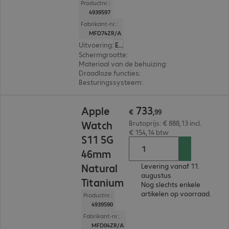
Productnr.:
4939597
Fabrikant-nr.:
MFD74ZR/A
Uitvoering
:
Europa
Schermgrootte
:
46 mm
Materiaal van de behuizing
:
Titanium
Draadloze functies
:
NFC, WLAN, Bluetooth, WW
Besturingssysteem
:
Apple watchOS
€ 733,99
733
Apple
€
,
99
Watch
Brutoprijs: € 888,13 incl.
€ 154,14 btw
S11 5G
46mm
Natural
Levering vanaf 11.
augustus
Titanium
Nog slechts enkele
artikelen op voorraad.
Productnr.:
4939590
Fabrikant-nr.:
MFD04ZR/A