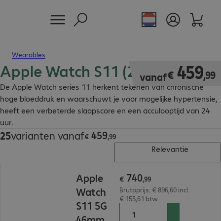
Wearables
Apple Watch S11 (2025)
€ 459,99
459
€
,
99
vanaf
De Apple Watch series 11 herkent tekenen van chronische
hoge bloeddruk en waarschuwt je voor mogelijke hypertensie,
heeft een verbeterde slaapscore en een acculooptijd van 24
uur.
459
25
varianten vanaf
€ 459,99
€
,
99
Relevantie
€ 740,99
740
Apple
€
,
99
Watch
Brutoprijs: € 896,60 incl.
€ 155,61 btw
S11 5G
46mm