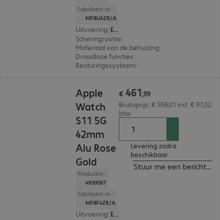
Fabrikant-nr.:
MF8U4ZR/A
Uitvoering
:
Europa
Schermgrootte
:
42 mm
Materiaal van de behuizing
:
Titanium
Draadloze functies
:
NFC, WLAN, Bluetooth, WW
Besturingssysteem
:
Apple watchOS
€ 461,99
461
Apple
€
,
99
Watch
Brutoprijs: € 559,01 incl. € 97,02
btw
S11 5G
42mm
Alu Rose
Levering zodra
beschikbaar
Gold
Stuur me een bericht ind
Productnr.:
4939567
Fabrikant-nr.:
MF8F4ZR/A
Uitvoering
:
Europa