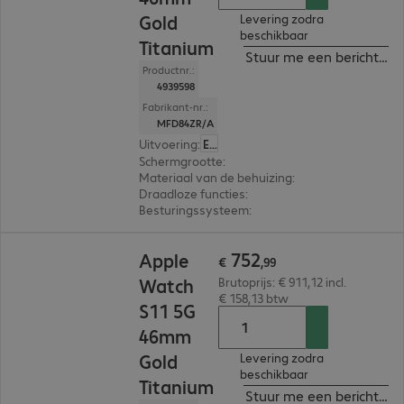
Gold
Levering zodra
beschikbaar
Titanium
Stuur me een bericht ind
Productnr.:
4939598
Fabrikant-nr.:
MFD84ZR/A
Uitvoering
:
Europa
Schermgrootte
:
46 mm
Materiaal van de behuizing
:
Titanium
Draadloze functies
:
NFC, WLAN, Bluetooth, WW
Besturingssysteem
:
Apple watchOS
€ 752,99
752
Apple
€
,
99
Watch
Brutoprijs: € 911,12 incl.
€ 158,13 btw
S11 5G
46mm
Gold
Levering zodra
beschikbaar
Titanium
Stuur me een bericht ind