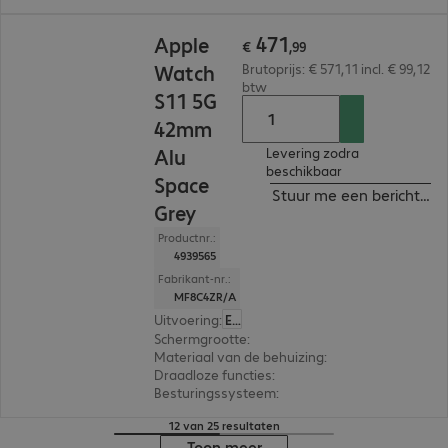
€ 471,99
471
Apple
€
,
99
Watch
Brutoprijs: € 571,11 incl. € 99,12
btw
S11 5G
42mm
Alu
Levering zodra
beschikbaar
Space
Stuur me een bericht ind
Grey
Productnr.:
4939565
Fabrikant-nr.:
MF8C4ZR/A
Uitvoering
:
Europa
Schermgrootte
:
42 mm
Materiaal van de behuizing
:
Aluminium
Draadloze functies
:
NFC, WLAN, Bluetooth, WW
Besturingssysteem
:
Apple watchOS
12 van 25 resultaten
Toon meer