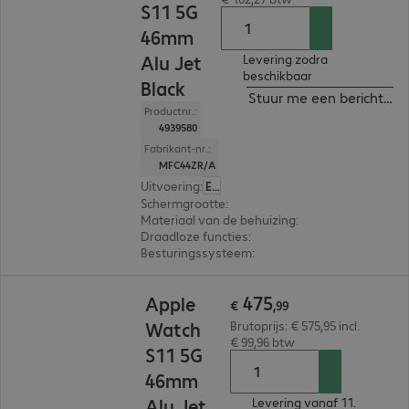
S11 5G
46mm
Alu Jet
Levering zodra
beschikbaar
Black
Stuur me een bericht ind
Productnr.:
4939580
Fabrikant-nr.:
MFC44ZR/A
Uitvoering
:
Europa
Schermgrootte
:
46 mm
Materiaal van de behuizing
:
Aluminium
Draadloze functies
:
NFC, WLAN, Bluetooth, WW
Besturingssysteem
:
Apple watchOS
€ 475,99
475
Apple
€
,
99
Watch
Brutoprijs: € 575,95 incl.
€ 99,96 btw
S11 5G
46mm
Alu Jet
Levering vanaf 11.