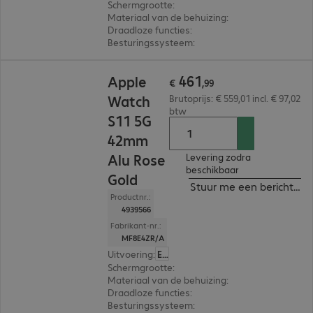
Schermgrootte
:
42 mm
Materiaal van de behuizing
:
Aluminium
Draadloze functies
:
NFC, WLAN, Bluetooth, WW
Besturingssysteem
:
Apple watchOS
€ 461,99
461
Apple
€
,
99
Watch
Brutoprijs: € 559,01 incl. € 97,02
btw
S11 5G
42mm
Alu Rose
Levering zodra
beschikbaar
Gold
Stuur me een bericht ind
Productnr.:
4939566
Fabrikant-nr.:
MF8E4ZR/A
Uitvoering
:
Europa
Schermgrootte
:
42 mm
Materiaal van de behuizing
:
Aluminium
Draadloze functies
:
NFC, WLAN, Bluetooth, WW
Besturingssysteem
:
Apple watchOS