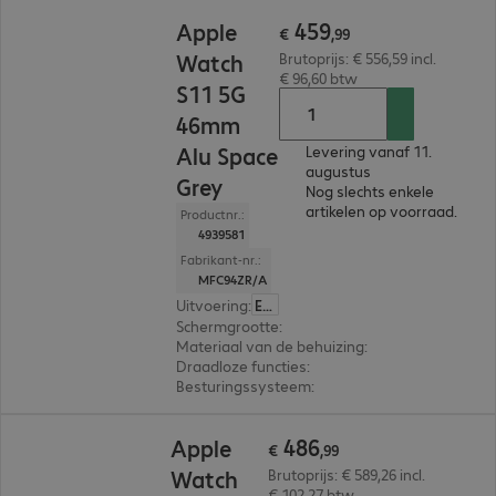
€ 459,99
459
Apple
€
,
99
Watch
Brutoprijs: € 556,59 incl.
€ 96,60 btw
S11 5G
46mm
Alu Space
Levering vanaf 11.
augustus
Grey
Nog slechts enkele
artikelen op voorraad.
Productnr.:
4939581
Fabrikant-nr.:
MFC94ZR/A
Uitvoering
:
Europa
Schermgrootte
:
46 mm
Materiaal van de behuizing
:
Aluminium
Draadloze functies
:
NFC, WLAN, Bluetooth, W
Besturingssysteem
:
Apple watchOS
€ 486,99
486
Apple
€
,
99
Watch
Brutoprijs: € 589,26 incl.
€ 102,27 btw