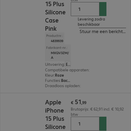
15 Plus
Silicone
Case
Levering zodra
beschikbaar
Pink
Stuur me een bericht ind
Productnr.:
4839939
Fabrikant-nr.:
MXQV3ZM/
A
Uitvoering
:
Europa
Compatibele apparaten
:
Apple iPhone 15 Plus
Kleur
:
Roze
Functies
:
Back protection
Draadloos opladen
:
Ja
€ 51,99
51
Apple
€
,
99
iPhone
Brutoprijs: € 62,91 incl. € 10,92
btw
15 Plus
Silicone