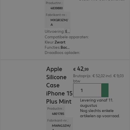
Productnr.:
4839880
Fabrikant-nr.:
MXQR3ZM/
A
Uitvoering
:
Europa
Compatibele apparaten
:
Apple iPhone 15 Plus
Kleur
:
Zwart
Functies
:
Back protection
Draadloos opladen
:
Ja
€ 42,99
42
Apple
€
,
99
Silicone
Brutoprijs: € 52,02 incl. € 9,03
btw
Case
iPhone 15
Plus Mint
Levering vanaf 11.
augustus
Productnr.:
Nog slechts enkele
4801785
artikelen op voorraad.
Fabrikant-nr.:
MWNG3ZM/