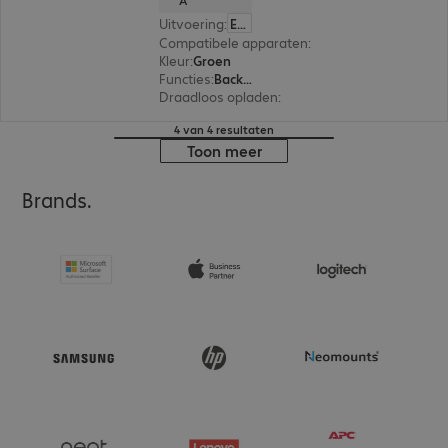
A
Uitvoering
:
Europa
Compatibele apparaten
:
Apple iPhone 15 Plus
Kleur
:
Groen
Functies
:
Back protection
Draadloos opladen
:
Ja
4 van 4 resultaten
Toon meer
Brands.