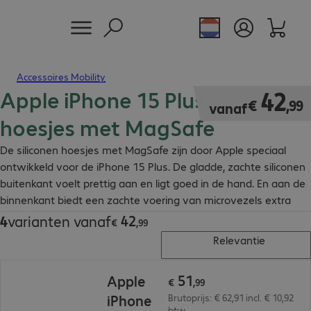
Accessoires Mobility
Apple iPhone 15 Plus siliconen
€ 42,99
42
€
,
99
vanaf
hoesjes met MagSafe
De siliconen hoesjes met MagSafe zijn door Apple speciaal
ontwikkeld voor de iPhone 15 Plus. De gladde, zachte siliconen
buitenkant voelt prettig aan en ligt goed in de hand. En aan de
binnenkant biedt een zachte voering van microvezels extra
bescherming.
42
4
varianten vanaf
€ 42,99
€
,
99
Relevantie
€ 51,99
51
Apple
€
,
99
iPhone
Brutoprijs: € 62,91 incl. € 10,92
btw