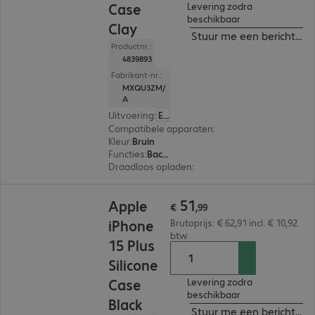
Case
Levering zodra
beschikbaar
Clay
Stuur me een bericht ind
Productnr.:
4839893
Fabrikant-nr.:
MXQU3ZM/
A
Uitvoering
:
Europa
Compatibele apparaten
:
Apple iPhone 15 Plus
Kleur
:
Bruin
Functies
:
Back protection
Draadloos opladen
:
Ja
€ 51,99
51
Apple
€
,
99
iPhone
Brutoprijs: € 62,91 incl. € 10,92
btw
15 Plus
Silicone
Case
Levering zodra
beschikbaar
Black
Stuur me een bericht ind