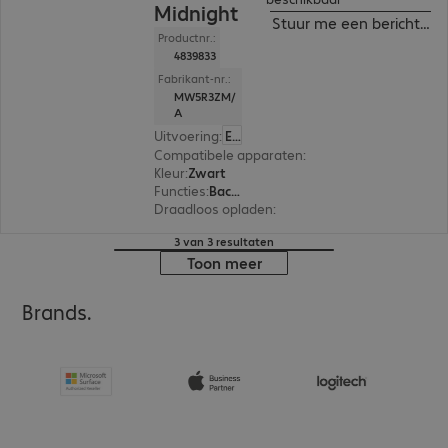
Midnight
Stuur me een bericht ind
Productnr.:
4839833
Fabrikant-nr.:
MW5R3ZM/
A
Uitvoering
:
Europa
Compatibele apparaten
:
Apple iPhone 14
Kleur
:
Zwart
Functies
:
Back protection
Draadloos opladen
:
Ja
3 van 3 resultaten
Toon meer
Brands.