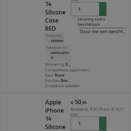
14
Silicone
Case
Levering zodra
beschikbaar
RED
Stuur me een bericht ind
Productnr.:
4839840
Fabrikant-nr.:
MW5U3ZM/
A
Uitvoering
:
Europa
Compatibele apparaten
:
Apple iPhone 14
Kleur
:
Rood
Functies
:
Back protection
Draadloos opladen
:
Ja
€ 50,99
50
Apple
€
,
99
iPhone
Brutoprijs: € 61,70 incl. € 10,71
btw
14
Silicone