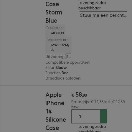
Case
Levering zodra
beschikbaar
Storm
Stuur me een bericht ind
Blue
Productnr.:
4839839
Fabrikant-nr.:
MW5T3ZM/
A
Uitvoering
:
Europa
Compatibele apparaten
:
Apple iPhone 14
Kleur
:
Blauw
Functies
:
Back protection
Draadloos opladen
:
Ja
€ 58,99
58
Apple
€
,
99
iPhone
Brutoprijs: € 71,38 incl. € 12,39
btw
14
Silicone
Case
Levering zodra
beschikbaar