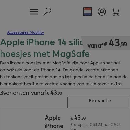
Accessoires Mobility
Apple iPhone 14 siliconen
€ 43,99
43
€
,
99
vanaf
hoesjes met MagSafe
De siliconen hoesjes met MagSafe zijn door Apple speciaal
ontwikkeld voor de iPhone 14. De gladde, zachte siliconen
buitenkant voelt prettig aan en ligt goed in de hand. En aan de
binnenkant biedt een zachte voering van microvezels extra
bescherming.
43
3
varianten vanaf
€ 43,99
€
,
99
Relevantie
€ 43,99
43
Apple
€
,
99
iPhone
Brutoprijs: € 53,23 incl. € 9,24
btw