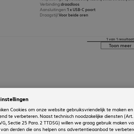
Verbinding
:
draadloos
Aansluitingen
:
1 x USB-C poort
Draagstijl
:
Voor beide oren
1 van 1 resultaat
Toon meer