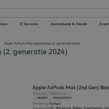
tions
IT Services
Kennisbank & Trends
Even
Apple AirPods Max koptelefoon (2. generatie 2024)
(2. generatie 2024)
Apple AirPods Max (2nd Gen) Bla
Productnr.:
Fabrikant-nr.:
4846679
MWW43ZM/A
Uitvoering
:
Europa
Toepassing
:
PC, Notebook, Tablet, Smartwatch, S