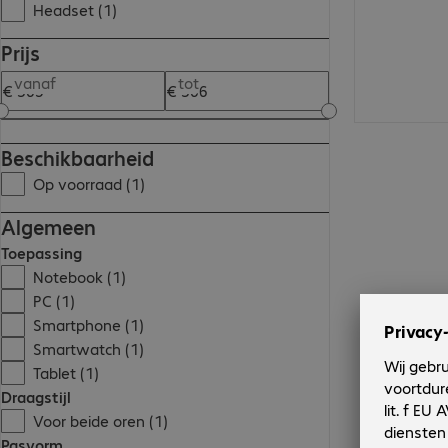
Headset (1)
Prijs
vanaf
tot
Beschikbaarheid
Op voorraad (1)
Algemeen
Toepassing
Notebook (1)
PC (1)
Smartphone (1)
Smartwatch (1)
Tablet (1)
Draagstijl
Voor beide oren (1)
Pasvorm