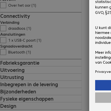
Over het oor (1)
Connectivity
Verbinding
draadloos (1)
Aansluitingen
1 x USB-C poort (1)
Signaaloverdracht
Bluetooth (1)
Fabrieksgarantie
Uitvoering
Uitrusting
Inbegrepen in de levering
Bijzonderheden
Fysieke eigenschappen
Design