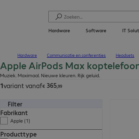
Hardware
Software
IT Solu
Hardware
Communicatie en conferenties
Headsets
Terug naar startpagina
Apple AirPods Max koptelefoon 
€ 365,99
Muziek. Maximaal. Nieuwe kleuren. Rijk geluid.
365
1
variant vanaf
€
,
99
Filter
€ 365,99
Fabrikant
Apple (1)
Producttype