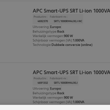
APC Smart-UPS SRT Li-ion 1000V
Productnr.:
Fabrikant-nr.:
4692370
SRTL1000RM4UXLI-NC
Uitvoering
:
Europa
Behuizingstype
:
Rack
Werkelijk vermogen
:
900 W
Schijnbaar vermogen (VA)
:
1.000VA
Technologie
:
Dubbele conversie (online)
APC Smart-UPS SRT Li-ion 1000V
Productnr.:
Fabrikant-nr.:
4691332
SRTL1000RM4UXLI
Uitvoering
:
Europa
Behuizingstype
:
Rack
Werkelijk vermogen
:
900 W
Schijnbaar vermogen (VA)
:
1.000VA
Technologie
:
Dubbele conversie (online)