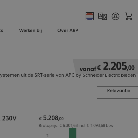
ts
Werken bij
Over ARP
€ 2.205,00
2
.
205
€
,
00
vanaf
systemen uit de SRT-serie van APC by Schneider Electric bieden
Relevantie
5
.
208
A 230V
€
,
00
Brutoprijs: € 6.301,68 incl. € 1.093,68 btw