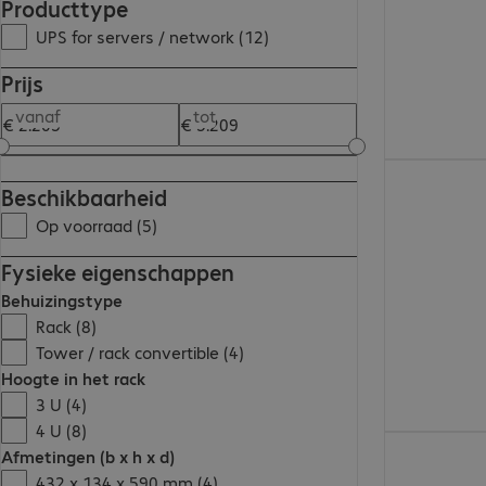
Producttype
UPS for servers / network (12)
Prijs
vanaf
tot
€ 3.604,00
Beschikbaarheid
Op voorraad (5)
Fysieke eigenschappen
Behuizingstype
Rack (8)
Tower / rack convertible (4)
Hoogte in het rack
3 U (4)
4 U (8)
€ 3.838,00
Afmetingen (b x h x d)
432 x 134 x 590 mm (4)