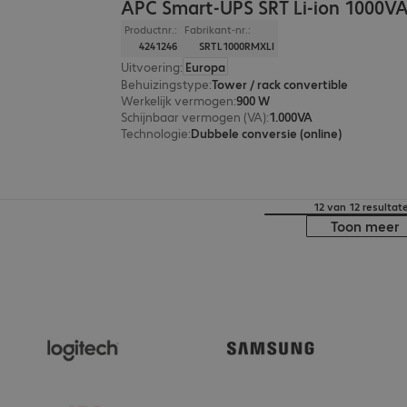
APC Smart-UPS SRT Li-ion 1000V
Productnr.:
Fabrikant-nr.:
4241246
SRTL1000RMXLI
Uitvoering
:
Europa
Behuizingstype
:
Tower / rack convertible
Werkelijk vermogen
:
900 W
Schijnbaar vermogen (VA)
:
1.000VA
Technologie
:
Dubbele conversie (online)
12 van 12 resultat
Toon meer