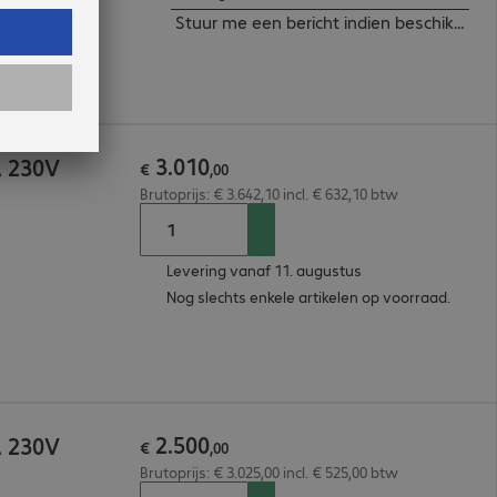
Stuur me een bericht indien beschikbaar
3
.
010
A 230V
€
,
00
Brutoprijs: € 3.642,10 incl. € 632,10 btw
Levering vanaf 11. augustus
Nog slechts enkele artikelen op voorraad.
2
.
500
A 230V
€
,
00
Brutoprijs: € 3.025,00 incl. € 525,00 btw