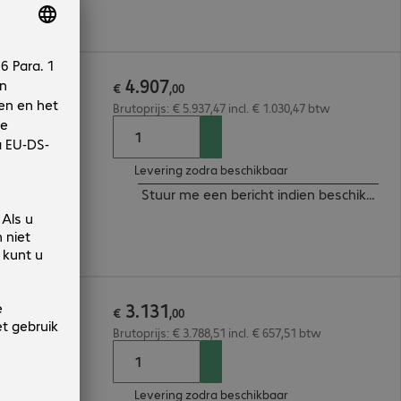
4
.
907
A 230V
€
,
00
Brutoprijs: € 5.937,47 incl. € 1.030,47 btw
Levering zodra beschikbaar
Stuur me een bericht indien beschikbaar
3
.
131
A 230V
€
,
00
Brutoprijs: € 3.788,51 incl. € 657,51 btw
Levering zodra beschikbaar