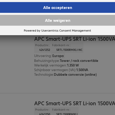
Werkelijk vermogen
:
1.980 W
Schijnbaar vermogen (VA)
:
2.200VA
Technologie
:
Dubbele conversie (online)
APC Smart-UPS SRT Li-ion 1500V
Productnr.:
Fabrikant-nr.:
4241252
SRTL1500RMXLI-NC
Uitvoering
:
Europa
Behuizingstype
:
Tower / rack convertible
Werkelijk vermogen
:
1.350 W
Schijnbaar vermogen (VA)
:
1.500VA
Technologie
:
Dubbele conversie (online)
APC Smart-UPS SRT Li-ion 1500V
Productnr.:
Fabrikant-nr.:
4241250
SRTL1500RMXLI