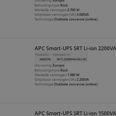
Uitvoering
:
Europa
Behuizingstype
:
Rack
Werkelijk vermogen
:
2.700 W
Schijnbaar vermogen (VA)
:
3.000VA
Technologie
:
Dubbele conversie (online)
APC Smart-UPS SRT Li-ion 2200V
Productnr.:
Fabrikant-nr.:
4692376
SRTL2200RM4UXLI-NC
Uitvoering
:
Europa
Behuizingstype
:
Rack
Werkelijk vermogen
:
1.980 W
Schijnbaar vermogen (VA)
:
2.200VA
Technologie
:
Dubbele conversie (online)
APC Smart-UPS SRT Li-ion 1500V