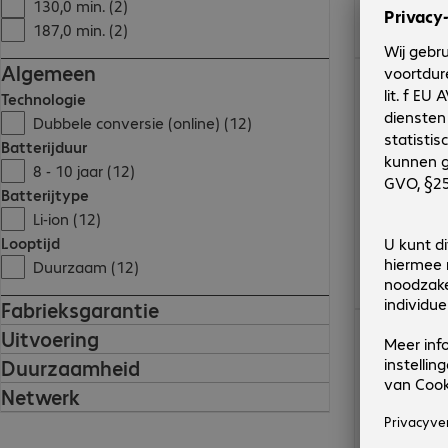
130,0 min. (2)
187,0 min. (2)
Algemeen
€ 4.907,00
Technologie
Dubbele conversie (online) (12)
Batterijduur
8 - 10 jaar (12)
Batterijtype
Li-ion (12)
Looptijd
Duurzaam (12)
Fabrieksgarantie
€ 3.131,00
Uitvoering
Duurzaamheid
Netwerk