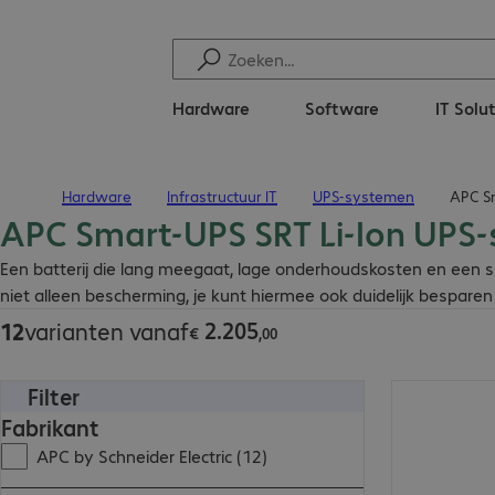
Hardware
Software
IT Solu
Hardware
Infrastructuur IT
UPS-systemen
APC S
Terug naar startpagina
APC Smart-UPS SRT Li-Ion UPS
€ 2.205,00
Een batterij die lang meegaat, lage onderhoudskosten en een sn
niet alleen bescherming, je kunt hiermee ook duidelijk besparen 
2
.
205
12
varianten vanaf
€
,
00
Filter
€ 5.208,00
Fabrikant
APC by Schneider Electric (12)