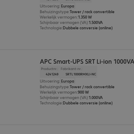
Uitvoering
:
Europa
Behuizingstype
:
Tower / rack convertible
Werkelijk vermogen
:
1.350 W
Schijnbaar vermogen (VA)
:
1.500VA
Technologie
:
Dubbele conversie (online)
APC Smart-UPS SRT Li-ion 1000V
Productnr.:
Fabrikant-nr.:
4241249
SRTL1000RMXLI-NC
Uitvoering
:
Europa
Behuizingstype
:
Tower / rack convertible
Werkelijk vermogen
:
900 W
Schijnbaar vermogen (VA)
:
1.000VA
Technologie
:
Dubbele conversie (online)