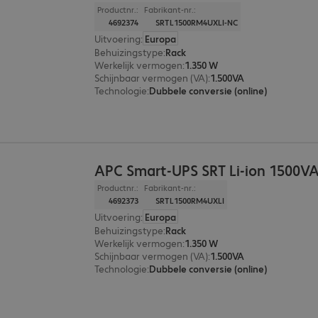
Productnr.:
Fabrikant-nr.:
4692374
SRTL1500RM4UXLI-NC
Uitvoering
:
Europa
Behuizingstype
:
Rack
Werkelijk vermogen
:
1.350 W
Schijnbaar vermogen (VA)
:
1.500VA
Technologie
:
Dubbele conversie (online)
APC Smart-UPS SRT Li-ion 1500V
Productnr.:
Fabrikant-nr.:
4692373
SRTL1500RM4UXLI
Uitvoering
:
Europa
Behuizingstype
:
Rack
Werkelijk vermogen
:
1.350 W
Schijnbaar vermogen (VA)
:
1.500VA
Technologie
:
Dubbele conversie (online)