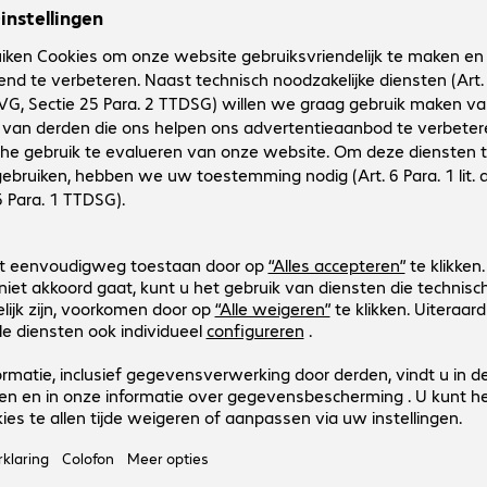
APC Smart-UPS SRT Li-ion 3000V
Productnr.:
Fabrikant-nr.:
4691327
SRTL3000RM4UXLI
Uitvoering
:
Europa
Behuizingstype
:
Rack
Werkelijk vermogen
:
2.700 W
Schijnbaar vermogen (VA)
:
3.000VA
Technologie
:
Dubbele conversie (online)
APC Smart-UPS SRT Li-ion 2200V
Productnr.:
Fabrikant-nr.:
4690772
SRTL2200RM4UXLI
Uitvoering
:
Europa
Behuizingstype
:
Rack