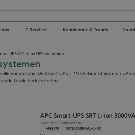
tions
IT Services
Kennisbank & Trends
Even
mart-UPS SRT Li-Ion UPS-systemen
-systemen
ellere installatie. De Smart-UPS (TM) On-Line Lithium-Ion UPS-
op de totale bedrijfskosten.
APC Smart-UPS SRT Li-ion 3000V
Productnr.:
Fabrikant-nr.:
4692378
SRTL3000RM4UXLI-NC