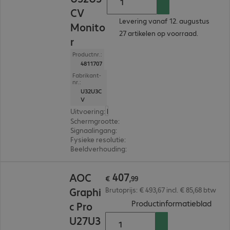
CV
Levering vanaf 12. augustus
Monito
27 artikelen op voorraad.
r
Productnr.:
4811707
Fabrikant-
nr.:
U32U3C
V
Uitvoering
:
Europa
Schermgrootte
:
80,0 cm (31,5")
Signaalingang
:
2 x HDMI (digitaal), 1 x USB-C, 1 x Di
Fysieke resolutie
:
3.840 x 2.160 4K UHD
Beeldverhouding
:
16:9
€ 407,99
407
AOC
€
,
99
Graphi
Brutoprijs: € 493,67 incl. € 85,68 btw
(
PDF,
Productinformatieblad
c Pro
U27U3