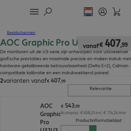
Beeldschermen
AOC Graphic Pro U3 Monitoren
€ 407,99
407
€
,
99
vanaf
De monitoren uit de U3-serie zijn ontworpen voor uitstekende
grafische prestaties en maximale precisie en maken indruk met
hardware-gekalibreerde betrouwbaarheid (Delta E<2), Calman-
compatibele kalibratie en een indrukwekkend paneel.
407
2
varianten vanaf
€ 407,99
€
,
99
Relevantie
€ 543,99
543
AOC
€
,
99
Graphic
Brutoprijs: € 658,23 incl. € 114,24 btw
(
PDF,
Productinformatieblad
Pro
U32U3