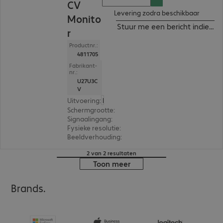
CV
Levering zodra beschikbaar
Monito
Stuur me een bericht indien b
r
Productnr.:
4811705
Fabrikant-
nr.:
U27U3C
V
Uitvoering
:
Europa
Schermgrootte
:
68,6 cm (27,0")
Signaalingang
:
2 x HDMI (digitaal), 1 x USB-C, 1 x Di
Fysieke resolutie
:
3.840 x 2.160 4K UHD
Beeldverhouding
:
16:9
2 van 2 resultaten
Toon meer
Brands.