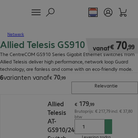
Netwerk
Allied Telesis GS910 Switch
€ 70,99
70
€
,
99
vanaf
The CentreCOM GS910 Series Gigabit Ethernet switches from
Allied Telesis deliver high performance, network loop Guard
technology, are fanless and come with an eco-friendly mode.
70
6
varianten vanaf
€ 70,99
€
,
99
Relevantie
€ 179,99
179
Allied
€
,
99
Telesis
Brutoprijs: € 217,79 incl. € 37,80
btw
AT-
GS910/24
Levering zodra