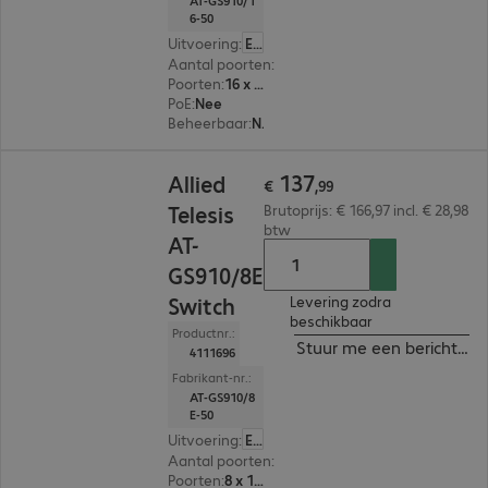
AT-GS910/1
6-50
Uitvoering
:
Europa
Aantal poorten
:
16
Poorten
:
16 x 10/100/1000 RJ45
PoE
:
Nee
Beheerbaar
:
Nee
€ 137,99
137
Allied
€
,
99
Telesis
Brutoprijs: € 166,97 incl. € 28,98
btw
AT-
GS910/8E
Switch
Levering zodra
beschikbaar
Productnr.:
Stuur me een bericht ind
4111696
Fabrikant-nr.:
AT-GS910/8
E-50
Uitvoering
:
Europa
Aantal poorten
:
8
Poorten
:
8 x 10/100/1000 RJ45