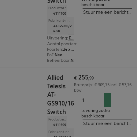
Switch
beschikbaar
Productnr.:
Stuur me een bericht ind
4111700
Fabrikant-nr.:
AT-GS910/2
4-50
Uitvoering
:
Europa
Aantal poorten
:
24
Poorten
:
24 x 10/100/1000 RJ45
PoE
:
Nee
Beheerbaar
:
Nee
€ 255,99
255
Allied
€
,
99
Telesis
Brutoprijs: € 309,75 incl. € 53,76
btw
AT-
GS910/16
Switch
Levering zodra
beschikbaar
Productnr.:
Stuur me een bericht ind
4111699
Fabrikant-nr.: