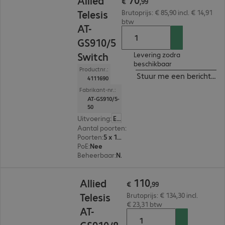
Allied
€
,
99
Telesis
Brutoprijs: € 85,90 incl. € 14,91
btw
AT-
GS910/5
Switch
Levering zodra
beschikbaar
Productnr.:
Stuur me een bericht ind
4111690
Fabrikant-nr.:
AT-GS910/5-
50
Uitvoering
:
Europa
Aantal poorten
:
5
Poorten
:
5 x 10/100/1000 RJ45
PoE
:
Nee
Beheerbaar
:
Nee
€ 110,99
110
Allied
€
,
99
Telesis
Brutoprijs: € 134,30 incl.
€ 23,31 btw
AT-