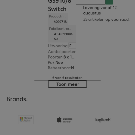
GS910/8
Switch
Levering vanaf 12.
augustus
Productnr.:
35 artikelen op voorraad.
4090713
Fabrikant-nr.:
AT-GS910/8-
50
Uitvoering
:
Europa
Aantal poorten
:
8
Poorten
:
8 x 10/100/1000 RJ45
PoE
:
Nee
Beheerbaar
:
Nee
6 van 6 resultaten
Toon meer
Brands.