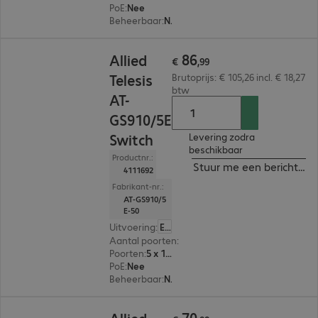
PoE
:
Nee
Beheerbaar
:
Nee
€ 86,99
86
Allied
€
,
99
Telesis
Brutoprijs: € 105,26 incl. € 18,27
btw
AT-
GS910/5E
Switch
Levering zodra
beschikbaar
Productnr.:
Stuur me een bericht ind
4111692
Fabrikant-nr.:
AT-GS910/5
E-50
Uitvoering
:
Europa
Aantal poorten
:
5
Poorten
:
5 x 10/100/1000 RJ45
PoE
:
Nee
Beheerbaar
:
Nee
€ 70,99
70